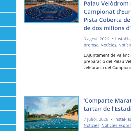
Palau Velòdrom L
Campionat d’Eur
Pista Coberta de
de dos milions d
6 agost, 2026
•
Instal·l
premsa
,
Notícies
,
Notíci
L’Ajuntament de Valènci
preparació del Palau Vel
celebració del Campion
‘Comparte Marat
tartan de l’Estad
7 juliol, 2026
•
Instal·l
Notícies
,
Notícies esport