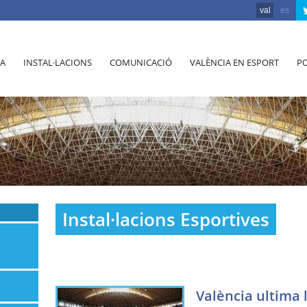
val
es
A
INSTAL·LACIONS
COMUNICACIÓ
VALÈNCIA EN ESPORT
PO
Instal·lacions Esportives
València ultima 