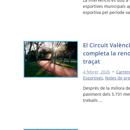
La intervenció es duu a 
esportives municipals ap
esportiva pel període va
El Circuit Valènc
completa la reno
traçat
4 febrer, 2026
•
Carrer
Esportives
,
Notes de pr
Després de la millora de
paviment dels 5.731 metr
treballs …