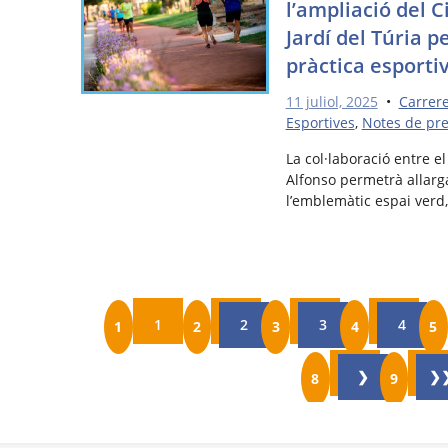
l’ampliació del C
Jardí del Túria p
pràctica esportiv
11 juliol, 2025
•
Carrer
Esportives
,
Notes de pr
La col·laboració entre el
Alfonso permetrà allarga
l’emblemàtic espai verd,
1
2
3
4
❯
❯