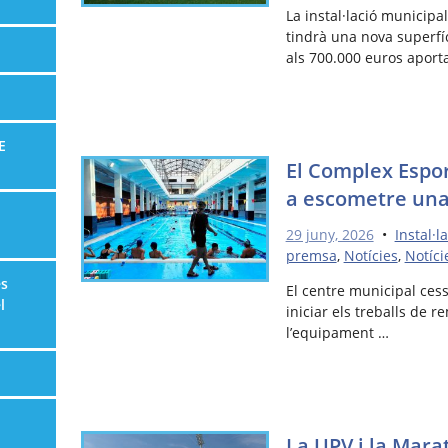
La instal·lació municipa
tindrà una nova superfí
als 700.000 euros aport
E
El Complex Espor
a escometre una
29 juny, 2026
•
Instal·l
premsa
,
Notícies
,
Notíci
es
El centre municipal cessa
l
iniciar els treballs de r
l’equipament …
La UPV i la Mara