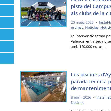
pista del Campus
als clubs de la ci
20 maig, 2026
•
Instal·
premsa
,
Notícies
,
Notíci
La intervenció forma pa
Valencia’ en la seua bran
amb 120.000 euros …
Les piscines d’A
parada tècnica p
de mantenimen
8 abril, 2026
•
Instal·la
Notícies