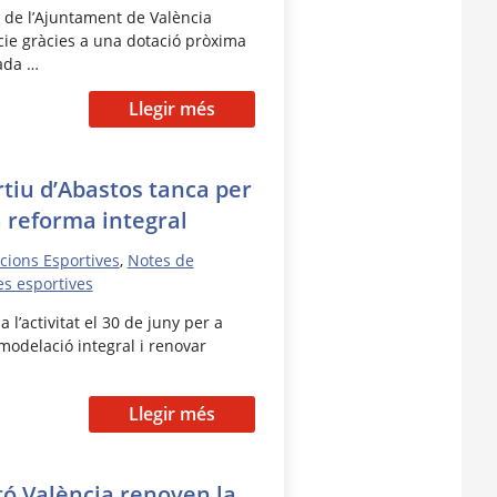
l de l’Ajuntament de València
cie gràcies a una dotació pròxima
ada …
Llegir més
tiu d’Abastos tanca per
 reforma integral
acions Esportives
,
Notes de
es esportives
 l’activitat el 30 de juny per a
emodelació integral i renovar
Llegir més
tó València renoven la