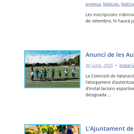
premsa
,
Notícies
,
Notíci
Les inscripcions s’obrira
de setembre, hi haurà j
Anunci de les A
30 juliol, 2025
•
Instal·
La Comissió de Valoraci
l’atorgament d’autoritz
d’instal·lacions esportiv
designada …
L’Ajuntament de