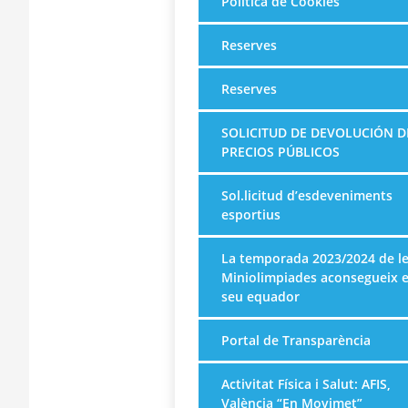
Política de Cookies
Reserves
Reserves
SOLICITUD DE DEVOLUCIÓN D
PRECIOS PÚBLICOS
Sol.licitud d’esdeveniments
esportius
La temporada 2023/2024 de l
Miniolimpiades aconsegueix e
seu equador
Portal de Transparència
Activitat Física i Salut: AFIS,
València “En Movimet”