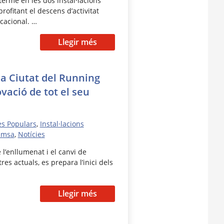
terme en les dos instal·lacions
rofitant el descens d’activitat
cacional. …
Llegir més
ia Ciutat del Running
vació de tot el seu
es Populars
,
Instal·lacions
emsa
,
Notícies
 l’enllumenat i el canvi de
es actuals, es prepara l’inici dels
Llegir més