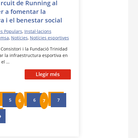
ircuit de Running al
er a fomentar la
a i el benestar social
es Populars
,
Instal·lacions
emsa
,
Notícies
,
Notícies esportives
 Consistori i la Fundació Trinidad
r la infraestructura esportiva en
 el …
Llegir més
5
6
7
❯