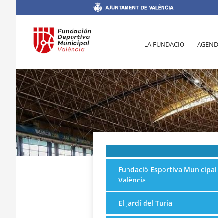
LA FUNDACIÓ
AGEND
Fundació Esportiva Municipal
València
El Jardí del Turia