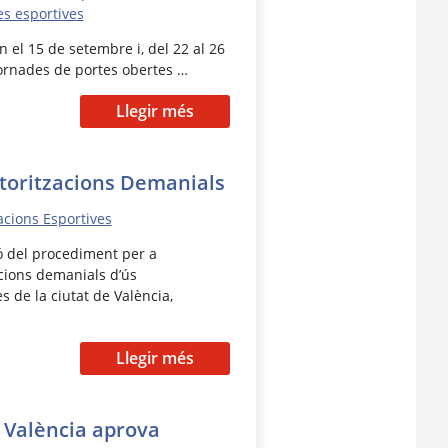
es esportives
n el 15 de setembre i, del 22 al 26
ornades de portes obertes …
Llegir més
utoritzacions Demanials
lacions Esportives
ó del procediment per a
acions demanials d’ús
es de la ciutat de València,
Llegir més
 València aprova