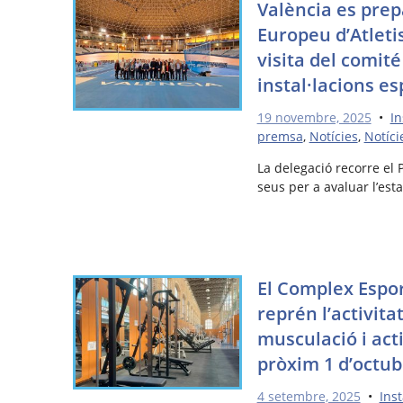
València es pre
Europeu d’Atlet
visita del comité
instal·lacions es
19 novembre, 2025
•
In
premsa
,
Notícies
,
Notíci
La delegació recorre el 
seus per a avaluar l’esta
El Complex Espor
reprén l’activita
musculació i acti
pròxim 1 d’octub
4 setembre, 2025
•
Inst