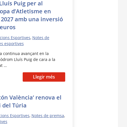
luís Puig per al
opa d’Atletisme en
 2027 amb una inversió
’euros
acions Esportives
,
Notes de
es esportives
a continua avançant en la
òdrom Lluís Puig de cara a la
at …
Llegir més
ón València’ renova el
i del Túria
acions Esportives
,
Notes de premsa
,
ives