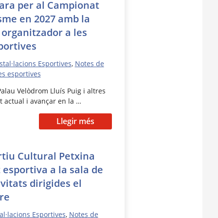
para per al Campionat
isme en 2027 amb la
 organitzador a les
portives
stal·lacions Esportives
,
Notes de
es esportives
Palau Velòdrom Lluís Puig i altres
t actual i avançar en la …
Llegir més
tiu Cultural Petxina
t esportiva a la sala de
vitats dirigides el
re
al·lacions Esportives
,
Notes de