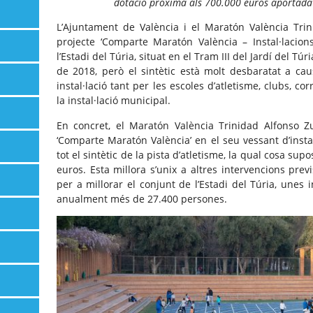
dotació pròxima als 700.000 euros aportada
L’Ajuntament de València i el Maratón València Trin
projecte ‘Comparte Maratón València – Instal·lacions
l’Estadi del Túria, situat en el Tram III del Jardí del Tú
de 2018, però el sintètic està molt desbaratat a cau
instal·lació tant per les escoles d’atletisme, clubs, c
la instal·lació municipal.
En concret, el Maratón València Trinidad Alfonso Z
‘Comparte Maratón València’ en el seu vessant d’instal
tot el sintètic de la pista d’atletisme, la qual cosa s
euros. Esta millora s’unix a altres intervencions prev
per a millorar el conjunt de l’Estadi del Túria, unes 
anualment més de 27.400 persones.