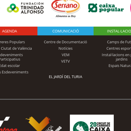
AGENDA
Logo Fundación
COMUNICACIÓ
INSTAL·LACI
reres Populars
Centre de Documentació
Camps de Fut
 Ciutat de València
Notícies
Centres espor
Trinidad Alfonso
sdeveniments
VEM
Instal·lacions en 
Participatius
jardins
VETV
Edat escolar
Espais Natur
s Esdeveniments
EL JARDÍ DEL TURIA