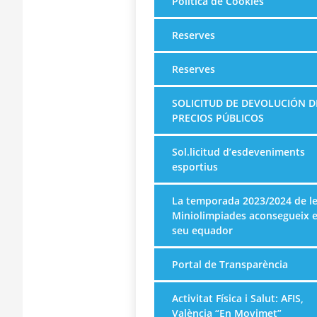
Política de Cookies
Reserves
Reserves
SOLICITUD DE DEVOLUCIÓN D
PRECIOS PÚBLICOS
Sol.licitud d’esdeveniments
esportius
La temporada 2023/2024 de l
Miniolimpiades aconsegueix e
seu equador
Portal de Transparència
Activitat Física i Salut: AFIS,
València “En Movimet”