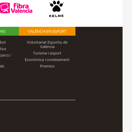
ONS
VALÈNCIA EN ESPORT
bol
Voluntariat Esportiu de
València
tius
Turisme i esport
parcs i
Econòmica i coneixement
als
Premios