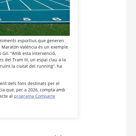
eniments esportius que generen
t, i Maratón València és un exemple
o Gil. “Amb esta intervenció,
s del Tram III, un espai clau a la
ruint la ciutat del running”, ha
ent dels fons destinats per el
cia que, per a 2026, compta amb
ecte al
programa Comparte