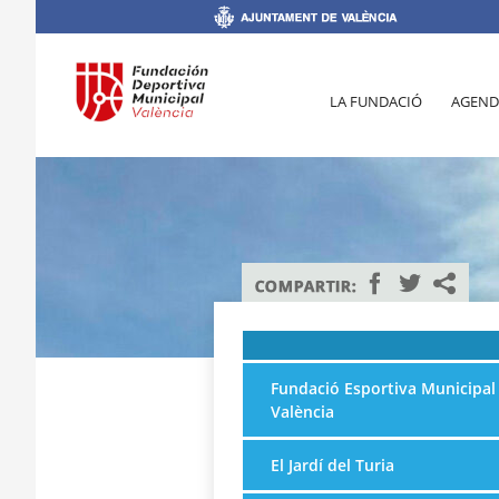
LA FUNDACIÓ
AGEND
Fundació Esportiva Municipal
València
El Jardí del Turia