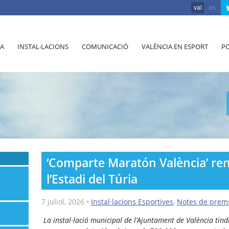
val
es
A
INSTAL·LACIONS
COMUNICACIÓ
VALÈNCIA EN ESPORT
PO
‘Comparte Maratón València’ ren
l’Estadi del Túria
7 juliol, 2026
•
Instal·lacions Esportives
,
Notes de prem
La instal·lació municipal de l’Ajuntament de València tin