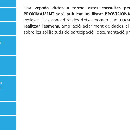
Una
vegada dutes a terme estes consultes per
PRÒXIMAMENT
serà
publicat un llistat PROVISION
excloses, i es concedirà des d’eixe moment, un
TERM
realitzar l’esmena,
ampliació, aclariment de dades, al
sobre les sol·licituds de participació i documentació p
E
es
l