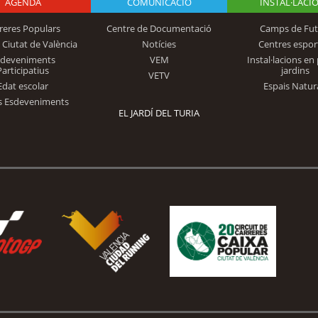
AGENDA
Logo Fundación
COMUNICACIÓ
INSTAL·LACI
reres Populars
Centre de Documentació
Camps de Fut
 Ciutat de València
Notícies
Centres espor
Trinidad Alfonso
sdeveniments
VEM
Instal·lacions en 
Participatius
jardins
VETV
Edat escolar
Espais Natur
s Esdeveniments
EL JARDÍ DEL TURIA