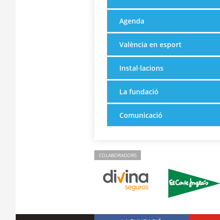
Agenda
València en esport
Instal·lacions
La fundació
Comunicació
COLABORADORS