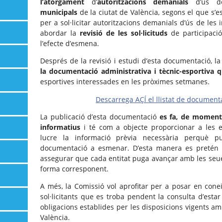
l’atorgament
d’
autoritzacions demanials
d’ús d
municipals
de la ciutat de València, segons el que s’es
per a sol·licitar autoritzacions demanials d’ús de les 
abordar la
revisió de les sol·licituds
de participaci
l’efecte d’esmena.
Després de la revisió i estudi d’esta documentació, l
la documentació administrativa i tècnic-esportiva
q
esportives interessades en les pròximes setmanes.
Descarrega AÇÍ el llistat de documen
La publicació d’esta documentació
es fa, de moment
informatius
i té com a objecte proporcionar a les e
lucre la informació prèvia necessària perquè p
documentació a esmenar. D’esta manera es pretén fa
assegurar que cada entitat puga avançar amb les seues
forma corresponent.
A més, la Comissió vol aprofitar per a posar en cone
sol·licitants que es troba pendent la consulta d’esta
obligacions establides per les disposicions vigents am
València.