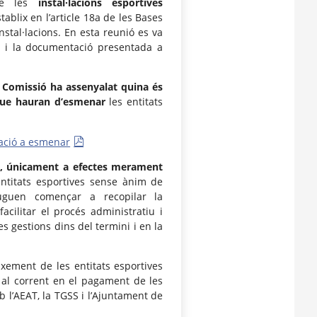
e les
instal·lacions esportives
tablix en l’article 18a de les Bases
instal·lacions. En esta reunió es va
ó i la documentació presentada a
a
Comissió ha assenyalat quina és
ue hauran d’esmenar
les entitats
tació a esmenar
, únicament a efectes merament
ntitats esportives sense ànim de
uguen començar a recopilar la
cilitar el procés administratiu i
 gestions dins del termini i en la
ixement de les entitats esportives
r al corrent en el pagament de les
b l’AEAT, la TGSS i l’Ajuntament de