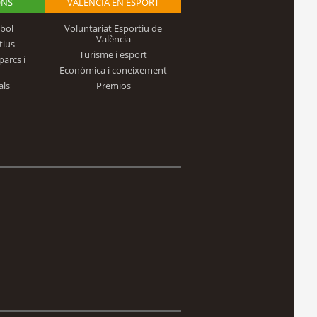
ONS
VALÈNCIA EN ESPORT
bol
Voluntariat Esportiu de
València
tius
Turisme i esport
parcs i
Econòmica i coneixement
als
Premios