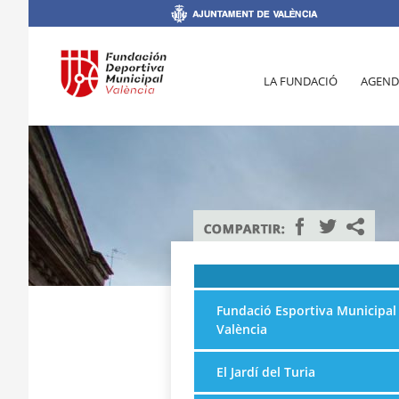
LA FUNDACIÓ
AGEND
Fundació Esportiva Municipal
València
El Jardí del Turia