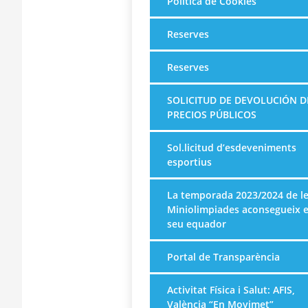
Política de Cookies
Reserves
Reserves
SOLICITUD DE DEVOLUCIÓN D
PRECIOS PÚBLICOS
Sol.licitud d’esdeveniments
esportius
La temporada 2023/2024 de l
Miniolimpiades aconsegueix e
seu equador
Portal de Transparència
Activitat Física i Salut: AFIS,
València “En Movimet”