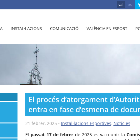
val
es
A
INSTAL·LACIONS
COMUNICACIÓ
VALÈNCIA EN ESPORT
PO
El procés d’atorgament d’Autori
entra en fase d’esmena de docu
21 febrer, 2025
•
Instal·lacions Esportives
,
Notícies
El
passat 17 de febrer
de 2025 es va reunir la
Comis