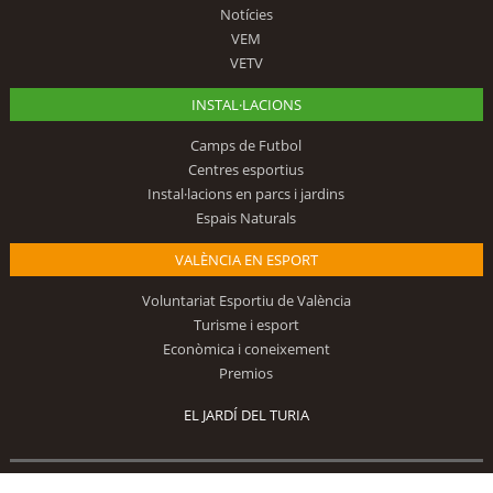
Notícies
VEM
VETV
INSTAL·LACIONS
Camps de Futbol
Centres esportius
Instal·lacions en parcs i jardins
Espais Naturals
VALÈNCIA EN ESPORT
Voluntariat Esportiu de València
Turisme i esport
Econòmica i coneixement
Premios
EL JARDÍ DEL TURIA