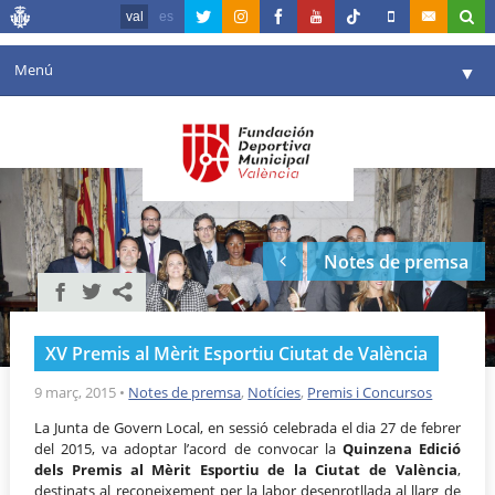
val
es
Menú
▼
La fundació
▼
Agenda
Instal·lacions
▼
Notes de premsa
Comunicació
▼
València en esport
▼
XV Premis al Mèrit Esportiu Ciutat de València
Portal de Transparència
9 març, 2015
•
Notes de premsa
,
Notícies
,
Premis i Concursos
Reserves
▼
La Junta de Govern Local, en sessió celebrada el dia 27 de febrer
del 2015, va adoptar l’acord de convocar la
Quinzena Edició
dels Premis al Mèrit Esportiu de la Ciutat de València
,
destinats al reconeixement per la labor desenrotllada al llarg de