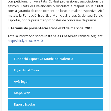
competicions, universitats, Col·legi professional, associacions de
gestors, i tots ells valencians o vinculats a l’esport en la ciutat
com a garantia de coneixement de la seua realitat esportiva. Així
mateix la Fundació Esportiva Municipal, a través del seu Servici
Esportiu, podrà presentar propostes de concessió de premis.
El
termini de presentació
acaba el
23 de març del 2015
.
Tota la informació sobre
instàncies i bases en
l’enllace següent:
http://bit.ly/1E0Q7CV
Fundació Esportiva Municipal València
El Jardí del Turia
Avís legal
Mapa Web
Esport Escolar