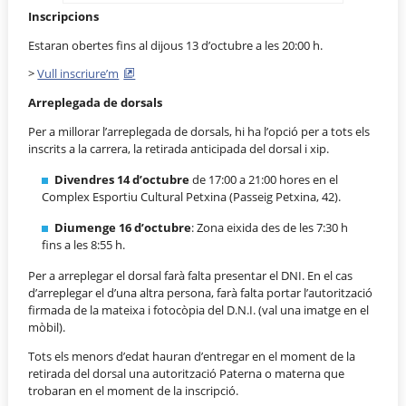
Inscripcions
Estaran obertes fins al dijous 13 d’octubre a les 20:00 h.
>
Vull inscriure’m
Arreplegada de dorsals
Per a millorar l’arreplegada de dorsals, hi ha l’opció per a tots els
inscrits a la carrera, la retirada anticipada del dorsal i xip.
Divendres 14 d’octubre
de 17:00 a 21:00 hores en el
Complex Esportiu Cultural Petxina (Passeig Petxina, 42).
Diumenge 16 d’octubre
: Zona eixida des de les 7:30 h
fins a les 8:55 h.
Per a arreplegar el dorsal farà falta presentar el DNI. En el cas
d’arreplegar el d’una altra persona, farà falta portar l’autorització
firmada de la mateixa i fotocòpia del D.N.I. (val una imatge en el
mòbil).
Tots els menors d’edat hauran d’entregar en el moment de la
retirada del dorsal una autorització Paterna o materna que
trobaran en el moment de la inscripció.