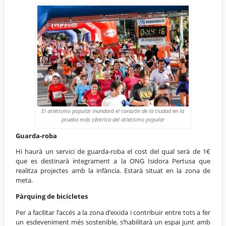
El atletismo popular inundará el corazón de la ciudad en la
prueba más céntrica del atletismo popular
Guarda-roba
Hi haurà un servici de guarda-roba el cost del qual serà de 1€
que es destinarà íntegrament a la ONG Isidora Pertusa que
realitza projectes amb la infància. Estarà situat en la zona de
meta.
Pàrquing de bicicletes
Per a facilitar l’accés a la zona d’eixida i contribuir entre tots a fer
un esdeveniment més sostenible, s’habilitarà un espai junt amb