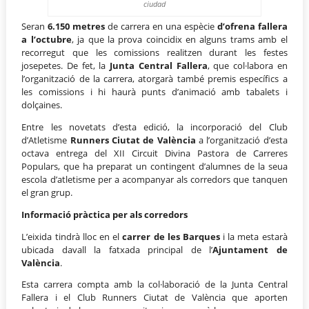
ciudad
Seran
6.150 metres
de carrera en una espècie
d’ofrena fallera
a l’octubre
, ja que la prova coincidix en alguns trams amb el
recorregut que les comissions realitzen durant les festes
josepetes. De fet, la
Junta Central Fallera
, que col·labora en
l’organització de la carrera, atorgarà també premis específics a
les comissions i hi haurà punts d’animació amb tabalets i
dolçaines.
Entre les novetats d’esta edició, la incorporació del Club
d’Atletisme
Runners Ciutat de València
a l’organització d’esta
octava entrega del XII Circuit Divina Pastora de Carreres
Populars, que ha preparat un contingent d’alumnes de la seua
escola d’atletisme per a acompanyar als corredors que tanquen
el gran grup.
Informació pràctica per als corredors
L’eixida tindrà lloc en el
carrer de les Barques
i la meta estarà
ubicada davall la fatxada principal de l’
Ajuntament de
València
.
Esta carrera compta amb la col·laboració de la Junta Central
Fallera i el Club Runners Ciutat de València que aporten