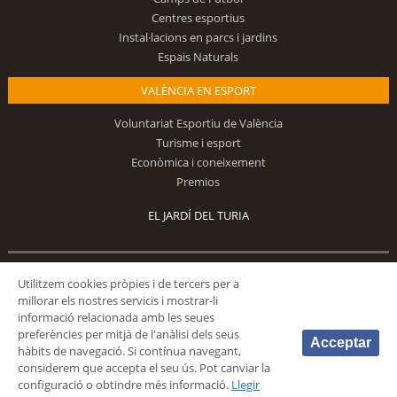
Centres esportius
Instal·lacions en parcs i jardins
Espais Naturals
VALÈNCIA EN ESPORT
Voluntariat Esportiu de València
Turisme i esport
Econòmica i coneixement
Premios
EL JARDÍ DEL TURIA
Utilitzem cookies pròpies i de tercers per a
Segueix-nos
millorar els nostres servicis i mostrar-li
informació relacionada amb les seues
preferències per mitjà de l'anàlisi dels seus
Acceptar
hàbits de navegació. Si contínua navegant,
considerem que accepta el seu ús. Pot canviar la
configuració o obtindre més informació.
Llegir
© 2026 Fundación Deportiva Municipal Valencia |
AVÍS LEGAL
|
POLÍTICA DE