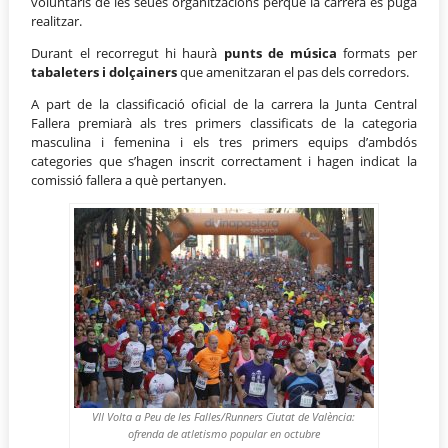
voluntaris de les seues organitzacions perquè la carrera es puga
realitzar.
Durant el recorregut hi haurà
punts de música
formats per
tabaleters i dolçainers
que amenitzaran el pas dels corredors.
A part de la classificació oficial de la carrera la Junta Central
Fallera premiarà als tres primers classificats de la categoria
masculina i femenina i els tres primers equips d’ambdós
categories que s’hagen inscrit correctament i hagen indicat la
comissió fallera a què pertanyen.
VII Volta a Peu de les Falles/Runners Ciutat de València:
ofrenda de atletismo popular en octubre