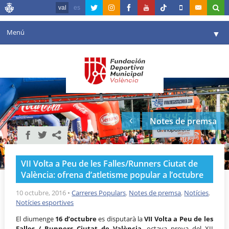
val
es
Menú
▼
La fundació
▼
Agenda
Instal·lacions
▼
Notes de premsa
Comunicació
▼
València en esport
▼
VII Volta a Peu de les Falles/Runners Ciutat de
Portal de Transparència
València: ofrena d’atletisme popular a l’octubre
Reserves
10 octubre, 2016
•
Carreres Populars
,
Notes de premsa
,
Notícies
,
▼
Notícies esportives
El diumenge
16 d’octubre
es disputarà la
VII Volta a Peu de les
Falles / Runners Ciutat de València
, octava prova del XII