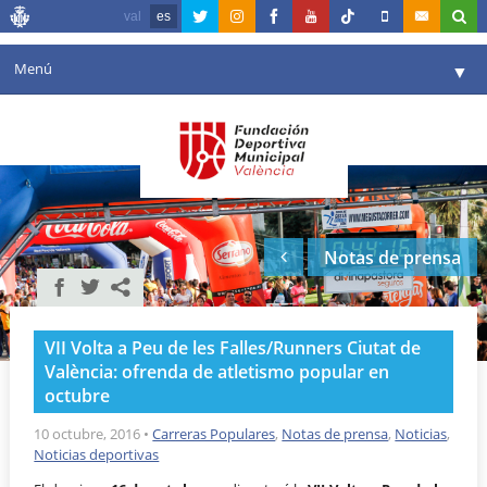
val
es
Menú
▼
Fundación
▼
Agenda
Instalaciones
▼
Notas de prensa
Comunicación
▼
Valencia en deporte
▼
VII Volta a Peu de les Falles/Runners Ciutat de
Portal de Transparencia
València: ofrenda de atletismo popular en
octubre
Reservas
▼
10 octubre, 2016
•
Carreras Populares
,
Notas de prensa
,
Noticias
,
Noticias deportivas