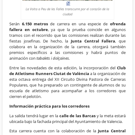
La Volta a Peu de les Falles transcurre por el corazón de la
ciudad
Serán
6.150 metros
de carrera en una especie de
ofrenda
fallera en octubre
, ya que la prueba coincide en algunos
tramos con el recorrido que las comisiones realizan durante las
fiestas josefinas. De hecho, la
Junta Central Fallera
, que
colabora en la organización de la carrera, otorgará también
premios específicos a las comisiones y habrá puntos de
animación con
tabalets i dolçaines.
Entre las novedades de esta edición, la incorporación del
Club
de Atletismo Runners Ciutat de València
a la organización de
esta octava entrega del XII Circuito Divina Pastora de Carreras
Populares, que ha preparado un contingente de alumnos de su
escuela de atletismo para acompañar a los corredores que
cierren el pelotón.
Información práctica para los corredores
La salida tendrá lugar en la
calle de las Barcas
y la meta estará
ubicada bajo la fachada principal del Ayuntamiento de Valencia.
Esta carrera cuenta con la colaboración de la
Junta Central