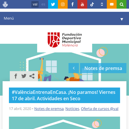
val
es
Menú
▼
La fundació
▼
Agenda
Instal·lacions
▼
Notes de premsa
Comunicació
▼
València en esport
▼
#ValènciaEntrenaEnCasa. ¡No paramos! Viernes
Portal de Transparència
17 de abril. Actividades en Seco
Reserves
17 abril, 2020
•
Notes de premsa
,
Notícies
,
Oferta de cursos @val
▼