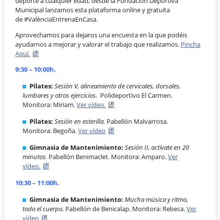
deporte a cualquier edad, desde la Fundación Deportiva
Municipal lanzamos esta plataforma online y gratuita
de #ValènciaEntrenaEnCasa.
Aprovechamos para dejaros una encuesta en la que podéis
ayudarnos a mejorar y valorar el trabajo que realizamos.
Pincha
Aquí.
9:30 – 10:00h.
Pilates:
Sesión V, alineamiento de cervicales, dorsales,
lumbares y otros ejercicios
.
Polideportivo El Carmen.
Monitora: Miriam.
Ver vídeo.
Pilates:
Sesión en esterilla.
Pabellón Malvarrosa.
Monitora: Begoña.
Ver vídeo
Gimnasia de Mantenimiento:
Sesión II, actívate en 20
minutos.
Pabellón Benimaclet. Monitora: Amparo.
Ver
vídeo.
10:30 – 11:00h.
Gimnasia de Mantenimiento:
Mucha música y ritmo,
todo el cuerpo.
Pabellón de Benicalap. Monitora: Rebeca.
Ver
vídeo