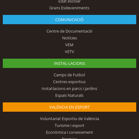
Edat escolar
Grans Esdeveniments
COMUNICACIÓ
Centre de Documentació
Notícies
VEM
VETV
INSTAL·LACIONS
Camps de Futbol
Centres esportius
Instal·lacions en parcs i jardins
Espais Naturals
VALÈNCIA EN ESPORT
Voluntariat Esportiu de València
Turisme i esport
Econòmica i coneixement