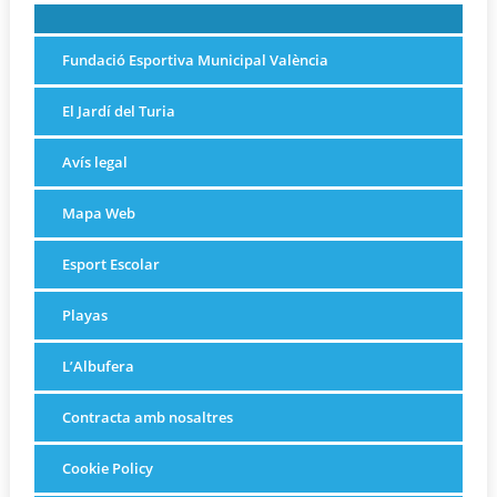
Fundació Esportiva Municipal València
El Jardí del Turia
Avís legal
Mapa Web
Esport Escolar
Playas
L’Albufera
Contracta amb nosaltres
Cookie Policy