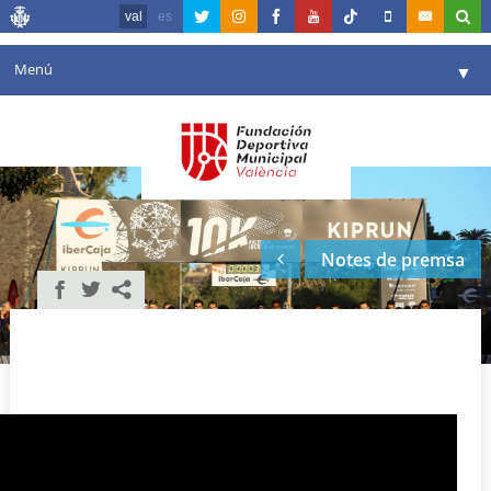
val
es
Menú
▼
La fundació
▼
Agenda
Instal·lacions
▼
Notes de premsa
Comunicació
▼
València en esport
▼
Portal de Transparència
Reserves
▼