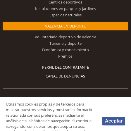
Centros deportivos
Instalaciones en parques y jardines
Espacios naturales
VALENCIA EN DEPORTE
Voluntariado deportivo de Valencia
Turismo y deporte
Económica y conocimiento
Premios
PERFIL DEL CONTRATANTE
CANAL DE DENUNCIAS
Síguenos
Utilizamos cookies propias y de terceros para
mejorar nuestros servicios y mostrarle informació
relacionada con sus preferencias mediante el
análisis de sus hábitos de navegación. Si continua
Aceptar
navegando, consideramos que acepta su uso.