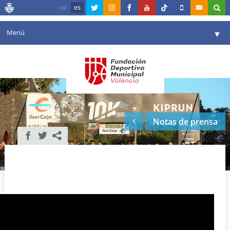
val
es
Menú
▼
Fundación
▼
Agenda
Instalaciones
▼
Notas de prensa
Comunicación
▼
Valencia en deporte
▼
Portal de Transparencia
Reservas
▼