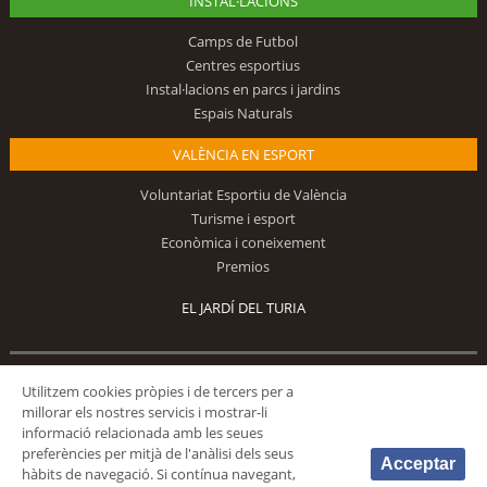
INSTAL·LACIONS
Camps de Futbol
Centres esportius
Instal·lacions en parcs i jardins
Espais Naturals
VALÈNCIA EN ESPORT
Voluntariat Esportiu de València
Turisme i esport
Econòmica i coneixement
Premios
EL JARDÍ DEL TURIA
Segueix-nos
Utilitzem cookies pròpies i de tercers per a
millorar els nostres servicis i mostrar-li
informació relacionada amb les seues
preferències per mitjà de l'anàlisi dels seus
Acceptar
hàbits de navegació. Si contínua navegant,