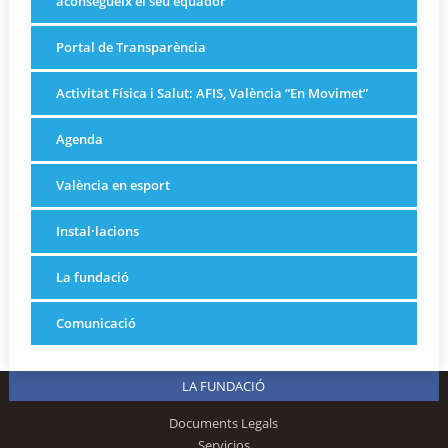
aconsegueix el seu equador
Portal de Transparència
Activitat Física i Salut: AFIS, València “En Movimet”
Agenda
València en esport
Instal·lacions
La fundació
Comunicació
LA FUNDACIÓ
Documents Legals
Servicios