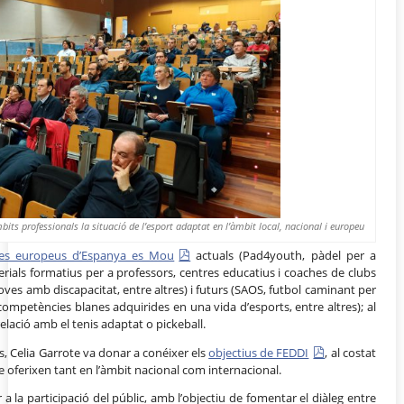
bits professionals la situació de l’esport adaptat en l’àmbit local, nacional i europeu
es europeus d’Espanya es Mou
actuals (Pad4youth, pàdel per a
erials formatius per a professors, centres educatius i coaches de clubs
joves amb discapacitat, entre altres) i futurs (SAOS, futbol caminant per
competències blanes adquirides en una vida d’esports, entre altres); al
elació amb el tenis adaptat o pickeball.
ts, Celia Garrote va donar a conéixer els
objectius de FEDDI
, al costat
e oferixen tant en l’àmbit nacional com internacional.
 a la participació del públic, amb l’objectiu de fomentar el diàleg entre