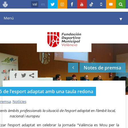
val
es
Menú
▼
La fundació
▼
Agenda
Instal·lacions
▼
Notes de premsa
Comunicació
▼
València en esport
▼
ció de l’esport adaptat amb una taula redona
Portal de Transparència
premsa
,
Notícies
Reserves
▼
ents àmbits professionals la situació de l’esport adaptat en l’àmbit local,
nacional i europeu
itzar l’esport adaptat en celebrar la jornada “València es Mou per la