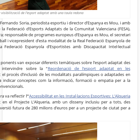
 visibilització de l’esport adaptat amb una taula redona
Fernando Soria, periodista esportiu i director d’Espanya es Mou, i amb
 la Federació d’Esports Adaptats de la Comunitat Valenciana (FESA),
ura; responsable de programes europeus d’Espanya es Mou, el secretari
ball i vicepresident d’esta modalitat de la Real Federació Espanyola de
a Federació Espanyola d’Esportistes amb Discapacitat Intel·lectual
ls ponents van exposar diferents temàtiques sobre l’esport adaptat des
 intervindre sobre la “
Reordenació de l’esport adaptat en les
t el procés d’inclusió de les modalitats paralímpiques o adaptades en
a indicar conceptes com la informació, formació o empatia per a la
onvencionals.
 va reflectir l’“
Accessibilitat en les Instal·lacions Esportives: L’Alqueria
itat en el Projecte L’Alqueria, amb un disseny inclusiu per a tots, des
versió futura de 280 milions d’euros per a un projecte de ciutat per a