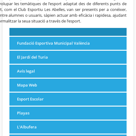
nvolupar les temàtiques de l’esport adaptat des de diferents punts de
ort, com el Club Esportiu Les Abelles, van ser presents per a conéixer,
tre alumnes o usuaris, sàpien actuar amb eficàcia i rapidesa, ajudant
malitzar la seua situació a través de l’esport.
Fundació Esportiva Municipal València
El Jardí del Turia
Avís legal
Mapa Web
Esport Escolar
Playas
L’Albufera