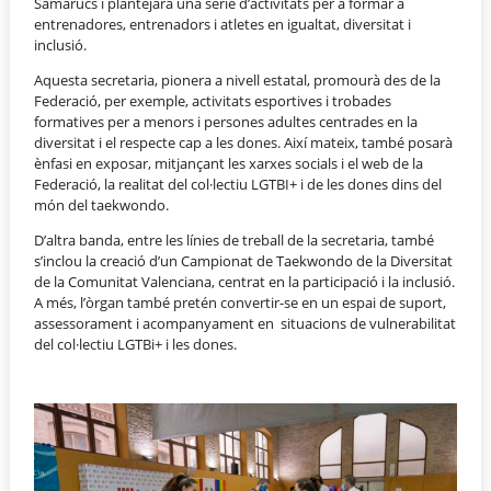
Samarucs i plantejarà una sèrie d’activitats per a formar a
entrenadores, entrenadors i atletes en igualtat, diversitat i
inclusió.
Aquesta secretaria, pionera a nivell estatal, promourà des de la
Federació, per exemple, activitats esportives i trobades
formatives per a menors i persones adultes centrades en la
diversitat i el respecte cap a les dones. Així mateix, també posarà
ènfasi en exposar, mitjançant les xarxes socials i el web de la
Federació, la realitat del col·lectiu LGTBI+ i de les dones dins del
món del taekwondo.
D’altra banda, entre les línies de treball de la secretaria, també
s’inclou la creació d’un Campionat de Taekwondo de la Diversitat
de la Comunitat Valenciana, centrat en la participació i la inclusió.
A més, l’òrgan també pretén convertir-se en un espai de suport,
assessorament i acompanyament en situacions de vulnerabilitat
del col·lectiu LGTBi+ i les dones.