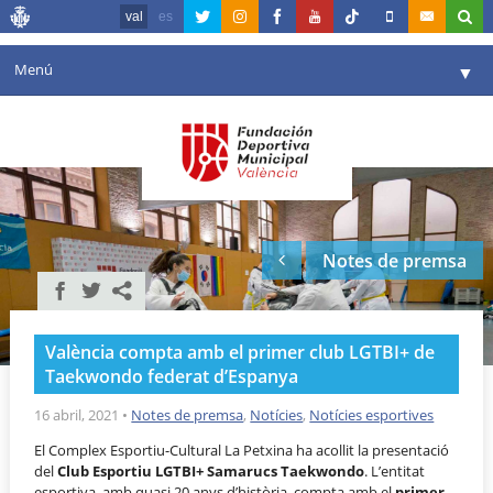
val
es
Menú
▼
La fundació
▼
Agenda
Instal·lacions
▼
Notes de premsa
Comunicació
▼
València en esport
▼
València compta amb el primer club LGTBI+ de
Portal de Transparència
Taekwondo federat d’Espanya
Reserves
16 abril, 2021
•
Notes de premsa
,
Notícies
,
Notícies esportives
▼
El Complex Esportiu-Cultural La Petxina ha acollit la presentació
del
Club Esportiu LGTBI+ Samarucs Taekwondo
. L’entitat
esportiva, amb quasi 20 anys d’història, compta amb el
primer