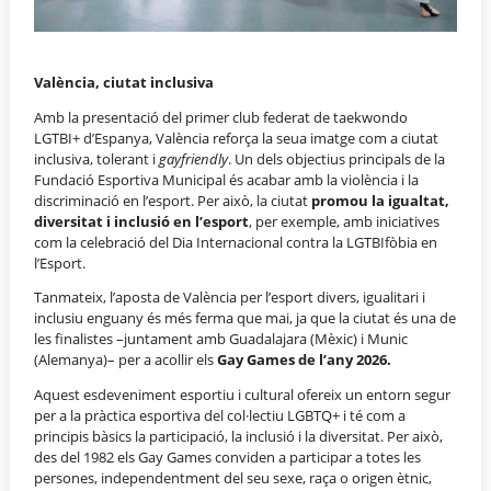
València, ciutat inclusiva
Amb la presentació del primer club federat de taekwondo
LGTBI+ d’Espanya, València reforça la seua imatge com a ciutat
inclusiva, tolerant i
gayfriendly
. Un dels objectius principals de la
Fundació Esportiva Municipal és acabar amb la violència i la
discriminació en l’esport. Per això, la ciutat
promou la igualtat,
diversitat i inclusió en l’esport
, per exemple, amb iniciatives
com la celebració del Dia Internacional contra la LGTBIfòbia en
l’Esport.
Tanmateix, l’aposta de València per l’esport divers, igualitari i
inclusiu enguany és més ferma que mai, ja que la ciutat és una de
les finalistes –juntament amb Guadalajara (Mèxic) i Munic
(Alemanya)– per a acollir els
Gay Games de l’any 2026.
Aquest esdeveniment esportiu i cultural ofereix un entorn segur
per a la pràctica esportiva del col·lectiu LGBTQ+ i té com a
principis bàsics la participació, la inclusió i la diversitat. Per això,
des del 1982 els Gay Games conviden a participar a totes les
persones, independentment del seu sexe, raça o origen ètnic,