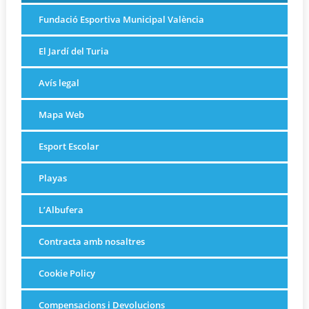
Fundació Esportiva Municipal València
El Jardí del Turia
Avís legal
Mapa Web
Esport Escolar
Playas
L’Albufera
Contracta amb nosaltres
Cookie Policy
Compensacions i Devolucions