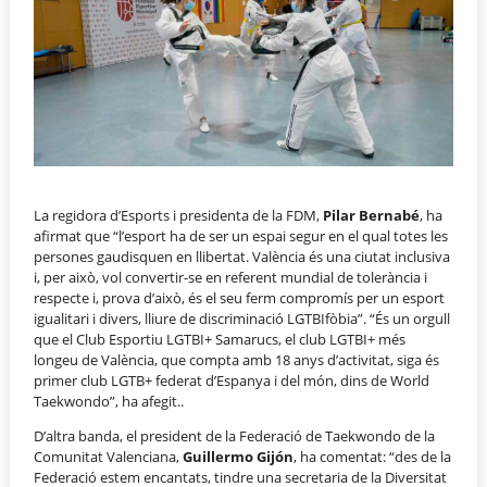
La regidora d’Esports i presidenta de la FDM,
Pilar Bernabé
, ha
afirmat que “l’esport ha de ser un espai segur en el qual totes les
persones gaudisquen en llibertat. València és una ciutat inclusiva
i, per això, vol convertir-se en referent mundial de tolerància i
respecte i, prova d’això, és el seu ferm compromís per un esport
igualitari i divers, lliure de discriminació LGTBIfòbia”. “És un orgull
que el Club Esportiu LGTBI+ Samarucs, el club LGTBI+ més
longeu de València, que compta amb 18 anys d’activitat, siga és
primer club LGTB+ federat d’Espanya i del món, dins de World
Taekwondo”, ha afegit..
D’altra banda, el president de la Federació de Taekwondo de la
Comunitat Valenciana,
Guillermo Gijón
, ha comentat: “des de la
Federació estem encantats, tindre una secretaria de la Diversitat