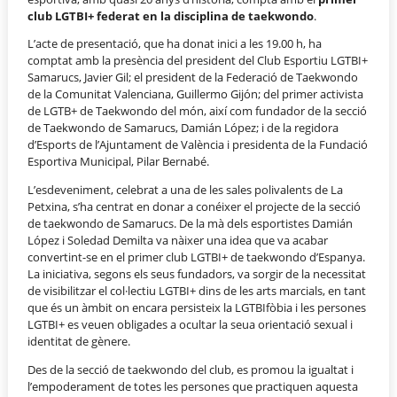
club LGTBI+ federat en la disciplina de taekwondo
.
L’acte de presentació, que ha donat inici a les 19.00 h, ha
comptat amb la presència del president del Club Esportiu LGTBI+
Samarucs, Javier Gil; el president de la Federació de Taekwondo
de la Comunitat Valenciana, Guillermo Gijón; del primer activista
de LGTB+ de Taekwondo del món, així com fundador de la secció
de Taekwondo de Samarucs, Damián López; i de la regidora
d’Esports de l’Ajuntament de València i presidenta de la Fundació
Esportiva Municipal, Pilar Bernabé.
L’esdeveniment, celebrat a una de les sales polivalents de La
Petxina, s’ha centrat en donar a conéixer el projecte de la secció
de taekwondo de Samarucs. De la mà dels esportistes Damián
López i Soledad Demilta va nàixer una idea que va acabar
convertint-se en el primer club LGTBI+ de taekwondo d’Espanya.
La iniciativa, segons els seus fundadors, va sorgir de la necessitat
de visibilitzar el col·lectiu LGTBI+ dins de les arts marcials, en tant
que és un àmbit on encara persisteix la LGTBIfòbia i les persones
LGTBI+ es veuen obligades a ocultar la seua orientació sexual i
identitat de gènere.
Des de la secció de taekwondo del club, es promou la igualtat i
l’empoderament de totes les persones que practiquen aquesta