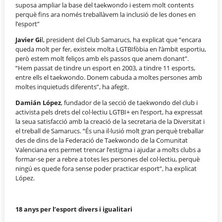
suposa ampliar la base del taekwondo i estem molt contents
perquè fins ara només treballàvem la inclusió de les dones en
l’esport”
Javier Gi
l, president del Club Samarucs, ha explicat que “encara
queda molt per fer, existeix molta LGTBIfòbia en l’àmbit esportiu,
però estem molt feliços amb els passos que anem donant”.
“Hem passat de tindre un esport en 2003, a tindre 11 esports,
entre ells el taekwondo. Donem cabuda a moltes persones amb
moltes inquietuds diferents”, ha afegit.
Damián López
, fundador de la secció de taekwondo del club i
activista pels drets del col·lectiu LGTBI+ en l’esport, ha expressat
la seua satisfacció amb la creació de la secretaria de la Diversitat i
el treball de Samarucs. “És una il·lusió molt gran perquè treballar
des de dins de la Federació de Taekwondo de la Comunitat
Valenciana ens permet trencar l’estigma i ajudar a molts clubs a
formar-se per a rebre a totes les persones del col·lectiu, perquè
ningú es quede fora sense poder practicar esport”, ha explicat
López.
18 anys per l’esport divers i igualitari