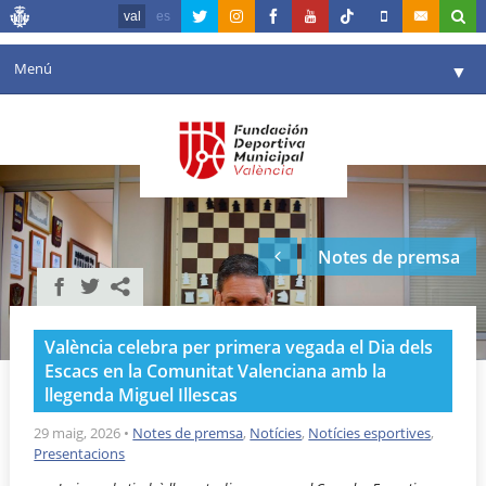
val
es
Menú
▼
La fundació
▼
Agenda
Instal·lacions
▼
Notes de premsa
Comunicació
▼
València en esport
▼
València celebra per primera vegada el Dia dels
Portal de Transparència
Escacs en la Comunitat Valenciana amb la
llegenda Miguel Illescas
Reserves
▼
29 maig, 2026
•
Notes de premsa
,
Notícies
,
Notícies esportives
,
Presentacions