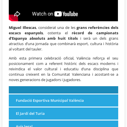
Miguel Illescas
, considerat una de les
grans referències dels
escacs espanyols
, ostenta el
rècord de campionats
d’Espanya absoluts amb huit títols
i serà un dels grans
atractius d’una jornada que combinarà esport, cultura i història
al voltant del tauler.
Amb esta primera celebració oficial, València reforça el seu
posicionament com a referent històric dels escacs moderns i
reivindica el valor cultural i educatiu d’una disciplina que
continua creixent en la Comunitat Valenciana i acostant-se a
noves generacions de jugadors i jugadores.
Fundació Esportiva Municipal València
El Jardí del Turia
Avís legal