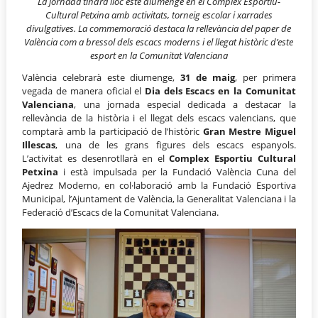
La jornada tindrà lloc este diumenge en el Complex Esportiu-
Cultural Petxina amb activitats, torneig escolar i xarrades
divulgatives.
La commemoració destaca la rellevància del paper de
València com a bressol dels escacs moderns i el llegat històric d’este
esport en la Comunitat Valenciana
València celebrarà este diumenge,
31 de maig
, per primera
vegada de manera oficial el
Dia dels Escacs en la Comunitat
Valenciana
, una jornada especial dedicada a destacar la
rellevància de la història i el llegat dels escacs valencians, que
comptarà amb la participació de l’històric
Gran Mestre Miguel
Illescas
, una de les grans figures dels escacs espanyols.
L’activitat es desenrotllarà en el
Complex Esportiu Cultural
Petxina
i està impulsada per la Fundació València Cuna del
Ajedrez Moderno, en col·laboració amb la Fundació Esportiva
Municipal, l’Ajuntament de València, la Generalitat Valenciana i la
Federació d’Escacs de la Comunitat Valenciana.