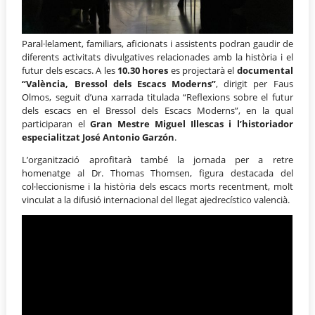
Paral·lelament, familiars, aficionats i assistents podran gaudir de
diferents activitats divulgatives relacionades amb la història i el
futur dels escacs. A les
10.30 hores
es projectarà el
documental
“València, Bressol dels Escacs Moderns”
, dirigit per Faus
Olmos, seguit d’una xarrada titulada “Reflexions sobre el futur
dels escacs en el Bressol dels Escacs Moderns”, en la qual
participaran el
Gran Mestre Miguel Illescas i l’historiador
especialitzat José Antonio Garzón
.
L’organització aprofitarà també la jornada per a retre
homenatge al Dr. Thomas Thomsen, figura destacada del
col·leccionisme i la història dels escacs morts recentment, molt
vinculat a la difusió internacional del llegat ajedrecístico valencià.