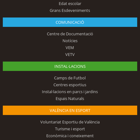
Edat escolar
Grans Esdeveniments
COMUNICACIÓ
Centre de Documentació
Notícies
VEM
VETV
INSTAL·LACIONS
Camps de Futbol
Centres esportius
Instal·lacions en parcs i jardins
Espais Naturals
VALÈNCIA EN ESPORT
Voluntariat Esportiu de València
Turisme i esport
Econòmica i coneixement