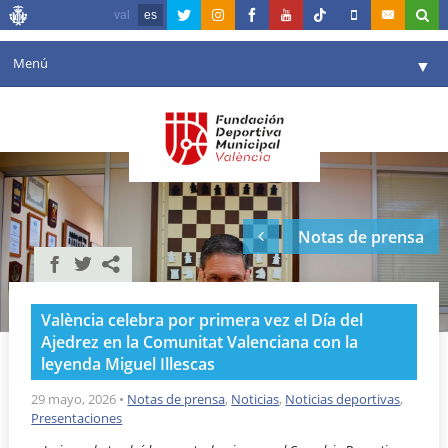
val
es
Menú
▼
Fundación
▼
Agenda
Instalaciones
▼
Notas de prensa
Comunicación
▼
Valencia en deporte
▼
València celebra por primera vez el Día del
Portal de Transparencia
Ajedrez en la Comunitat Valenciana con la
leyenda Miguel Illescas
Reservas
▼
29 mayo, 2026
•
Notas de prensa
,
Noticias
,
Noticias deportivas
,
Presentaciones