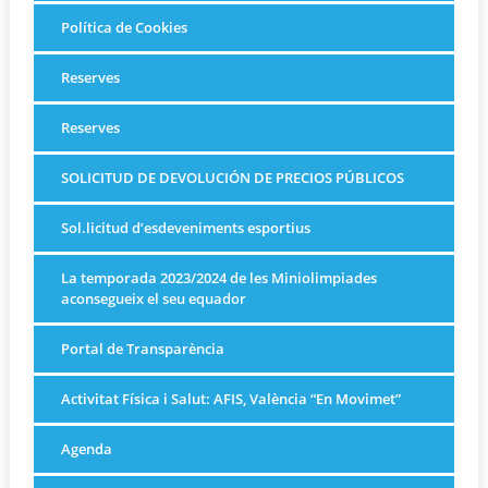
Política de Cookies
Reserves
Reserves
SOLICITUD DE DEVOLUCIÓN DE PRECIOS PÚBLICOS
Sol.licitud d’esdeveniments esportius
La temporada 2023/2024 de les Miniolimpiades
aconsegueix el seu equador
Portal de Transparència
Activitat Física i Salut: AFIS, València “En Movimet”
Agenda