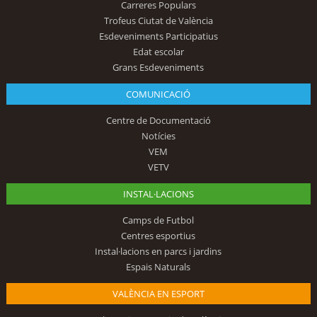
Carreres Populars
Trofeus Ciutat de València
Esdeveniments Participatius
Edat escolar
Grans Esdeveniments
COMUNICACIÓ
Centre de Documentació
Notícies
VEM
VETV
INSTAL·LACIONS
Camps de Futbol
Centres esportius
Instal·lacions en parcs i jardins
Espais Naturals
VALÈNCIA EN ESPORT