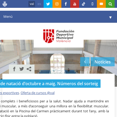
val
es
Menú
▼
La fundació
▼
Agenda
Instal·lacions
▼
Notícies
Comunicació
▼
València en esport
▼
 de natació d’octubre a maig. Números del sorteig
Portal de Transparència
es esportives
,
Oferta de cursos @val
Reserves
▼
 complets i beneficiosos per a la salut. Nadar ajuda a mantindre en
i muscular, a més d’aconseguir una millora en la flexibilitat muscular.
natació en la Piscina del Carmen pràcticament durant tot l’any, amb la
ici físic entre la població.