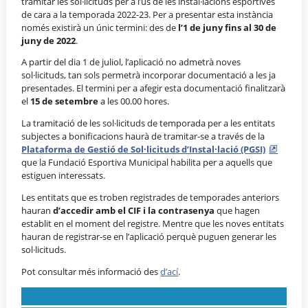
tramitar les sol·licituds per a l’ús de les instal·lacions esportives
de cara a la temporada 2022-23. Per a presentar esta instància
només existirà un únic termini: des de
l’1 de juny fins al 30 de
juny de 2022
.
A partir del dia 1 de juliol, l’aplicació no admetrà noves
sol·licituds, tan sols permetrà incorporar documentació a les ja
presentades. El termini per a afegir esta documentació finalitzarà
el
15 de setembre
a les 00.00 hores.
La tramitació de les sol·licituds de temporada per a les entitats
subjectes a bonificacions haurà de tramitar-se a través de la
Plataforma de Gestió de Sol·licituds d’Instal·lació (PGSI)
que la Fundació Esportiva Municipal habilita per a aquells que
estiguen interessats.
Les entitats que es troben registrades de temporades anteriors
hauran
d’accedir amb el CIF i la contrasenya
que hagen
establit en el moment del registre. Mentre que les noves entitats
hauran de registrar-se en l’aplicació perquè puguen generar les
sol·licituds.
Pot consultar més informació des
d’ací
.