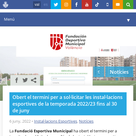
val
es
Menú
▼
La fundació
▼
Agenda
Instal·lacions
▼
Notícies
Comunicació
▼
València en esport
▼
Obert el termini per a sol·licitar les instal·lacions
Portal de Transparència
esportives de la temporada 2022/23 fins al 30
de juny
Reserves
▼
6 juny, 2022
•
Instal·lacions Esportives
,
Notícies
La
Fundació Esportiva Municipal
ha obert el termini per a