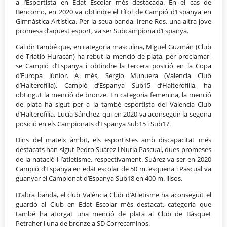
a l’Esportista en Edat Escolar més destacada. En el cas de
Bencomo, en 2020 va obtindre el títol de Campió d’Espanya en
Gimnàstica Artística. Per la seua banda, Irene Ros, una altra jove
promesa d’aquest esport, va ser Subcampiona d’Espanya.
Cal dir també que, en categoria masculina, Miguel Guzmán (Club
de Triatló Huracán) ha rebut la menció de plata, per proclamar-
se Campió d’Espanya i obtindre la tercera posició en la Copa
d’Europa Júnior. A més, Sergio Munuera (Valencia Club
d’Halterofília), Campió d’Espanya Sub15 d’Halterofília, ha
obtingut la menció de bronze. En categoria femenina, la menció
de plata ha sigut per a la també esportista del Valencia Club
d’Halterofília, Lucía Sánchez, qui en 2020 va aconseguir la segona
posició en els Campionats d’Espanya Sub15 i Sub17.
Dins del mateix àmbit, els esportistes amb discapacitat més
destacats han sigut Pedro Suárez i Nuria Pascual, dues promeses
de la natació i l’atletisme, respectivament. Suárez va ser en 2020
Campió d’Espanya en edat escolar de 50 m. esquena i Pascual va
guanyar el Campionat d’Espanya Sub18 en 400 m. llisos.
D’altra banda, el club València Club d’Atletisme ha aconseguit el
guardó al Club en Edat Escolar més destacat, categoria que
també ha atorgat una menció de plata al Club de Bàsquet
Petraher i una de bronze a SD Correcaminos.