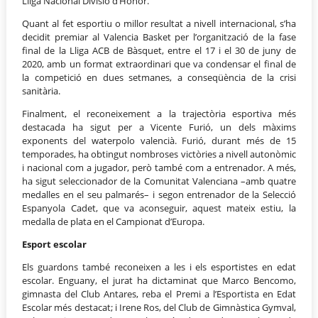
Lliga Nacional Divisió d’Honor.
Quant al fet esportiu o millor resultat a nivell internacional, s’ha
decidit premiar al Valencia Basket per l’organització de la fase
final de la Lliga ACB de Bàsquet, entre el 17 i el 30 de juny de
2020, amb un format extraordinari que va condensar el final de
la competició en dues setmanes, a conseqüència de la crisi
sanitària.
Finalment, el reconeixement a la trajectòria esportiva més
destacada ha sigut per a Vicente Furió, un dels màxims
exponents del waterpolo valencià. Furió, durant més de 15
temporades, ha obtingut nombroses victòries a nivell autonòmic
i nacional com a jugador, però també com a entrenador. A més,
ha sigut seleccionador de la Comunitat Valenciana –amb quatre
medalles en el seu palmarés– i segon entrenador de la Selecció
Espanyola Cadet, que va aconseguir, aquest mateix estiu, la
medalla de plata en el Campionat d’Europa.
Esport escolar
Els guardons també reconeixen a les i els esportistes en edat
escolar. Enguany, el jurat ha dictaminat que Marco Bencomo,
gimnasta del Club Antares, reba el Premi a l’Esportista en Edat
Escolar més destacat; i Irene Ros, del Club de Gimnàstica Gymval,