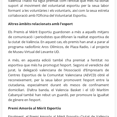
València Triatló ha sigut premiat com l’entitat que més ha donat
suport al moviment del voluntariat esportiu per la seua labor
formant a les voluntàries i els voluntaris, així com la seua estreta
col·laboració amb l’Oficina del Voluntariat Esportiu.
Altres àmbits relacionats amb l’esport
Els Premis al Mèrit Esportiu guardonen a més a aquells mitjans
de comunicació i periodistes que difonen la realitat esportiva de
la ciutat de València. En aquest cas, els premis han anat a parar al
programa radiofònic Aros Olímicos, de Plaza Radio, i al projecte
de Museu Virtual del Levante UD.
A més, en aquesta edició també s’ha premiat a l’entitat no
esportiva que més ha promogut l’esport. Segons el veredicte del
jurat, la delegació valenciana de l’Associació d’Empresaris de
Centres Esportius de la Comunitat Valenciana (AEVCD) obté el
reconeixement, per la seua labor promovent l’esport entre la
ciutadania, especialment durant els mesos de confinament
domiciliari. D’altra banda, el Valencia Basket i el UD Marítim
Cabanyal també han rebut un guardó, per promoure la igualtat
de gènere en l’esport.
Premi Amorós al Mèrit Esportiu
Finalment, el Premi Amorós al Mèrit Esportiu Ciutat de València