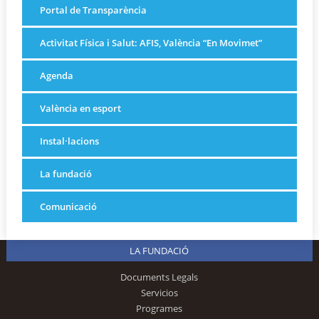
Portal de Transparència
Activitat Física i Salut: AFIS, València “En Movimet”
Agenda
València en esport
Instal·lacions
La fundació
Comunicació
LA FUNDACIÓ
Documents Legals
Servicios
Programes