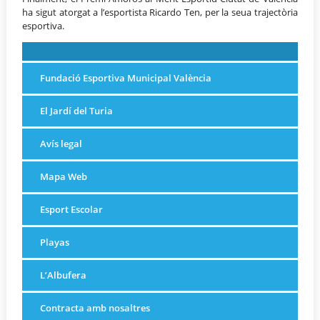
ha sigut atorgat a l’esportista Ricardo Ten, per la seua trajectòria
esportiva.
Fundació Esportiva Municipal València
El Jardí del Turia
Avís legal
Mapa Web
Esport Escolar
Playas
L’Albufera
Contracta amb nosaltres