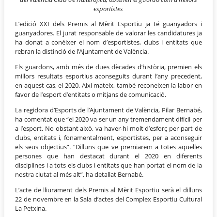
esportistes
L’edició XXI dels Premis al Mèrit Esportiu ja té guanyadors i
guanyadores. El jurat responsable de valorar les candidatures ja
ha donat a conéixer el nom d’esportistes, clubs i entitats que
rebran la distinció de l’Ajuntament de València.
Els guardons, amb més de dues dècades d’història, premien els
millors resultats esportius aconseguits durant l’any precedent,
en aquest cas, el 2020. Així mateix, també reconeixen la labor en
favor de l’esport d’entitats o mitjans de comunicació.
La regidora d’Esports de l’Ajuntament de València, Pilar Bernabé,
ha comentat que “el 2020 va ser un any tremendament difícil per
a l’esport. No obstant això, va haver-hi molt d’esforç per part de
clubs, entitats i, fonamentalment, esportistes, per a aconseguir
els seus objectius”. “Dilluns que ve premiarem a totes aquelles
persones que han destacat durant el 2020 en diferents
disciplines i a tots els clubs i entitats que han portat el nom de la
nostra ciutat al més alt”, ha detallat Bernabé.
L’acte de lliurament dels Premis al Mèrit Esportiu serà el dilluns
22 de novembre en la Sala d’actes del Complex Esportiu Cultural
La Petxina.