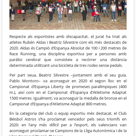
Respecte als esportistes amb discapacitat, el jurat ha triat als
atletes Rubén Aldas i Beatriz Silvestre com els més destacats de
2020. Aldas és Campió d’Espanya Absolut de 100 i 200 metres de
Race Running, una disciplina esportiva per a persones amb
paràlisi cerebral que consisteix a recórrer una distància
determinada utilitzant una bicicleta de tres rodes sense pedals.
Per part seua, Beatriz Silvestre –juntament amb el seu guia,
Pablo Montoro– va aconseguir en 2020 el segon lloc en el
Campionat d’Espanya Liberty de promeses paralímpiques (400
m.), així com en el Campionat d’Espanya d’Atletisme Adaptat
1500 metres. Igualment, va aconseguir la medalla de bronze en el
Campionat d’Espanya d’Atletisme Adaptat 800 metres.
En la categoria del club o equip esportiu més destacat, el Club
Béisbol Astros s’ha proclamat vencedor pels seus triomfs en
2020: en l’any més difícil per a l’esport, els valencians van
aconseguir proclamar-se Campions de la Lliga Autonòmica i de la