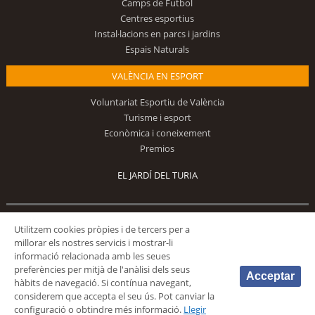
Camps de Futbol
Centres esportius
Instal·lacions en parcs i jardins
Espais Naturals
VALÈNCIA EN ESPORT
Voluntariat Esportiu de València
Turisme i esport
Econòmica i coneixement
Premios
EL JARDÍ DEL TURIA
Segueix-nos
Utilitzem cookies pròpies i de tercers per a
millorar els nostres servicis i mostrar-li
informació relacionada amb les seues
preferències per mitjà de l'anàlisi dels seus
Acceptar
hàbits de navegació. Si contínua navegant,
considerem que accepta el seu ús. Pot canviar la
configuració o obtindre més informació.
Llegir
© 2026 Fundación Deportiva Municipal Valencia |
AVÍS LEGAL
|
POLÍTICA DE