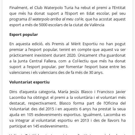
Finalment, el Club Waterpolo Turia ha rebut el premi a l’Entitat
que més ha donat suport a l’Esport en Edat escolar, pel seu
programa
El waterpolo arriba al meu col·le
, que ha acostat aquest
esport a més de 5000 escolars de la ciutat de València
Esport popular
En aquesta edició, els Premis al Mèrit Esportiu no han pogut
premiar a l’esport popular, tenint en compte que aquest va ser
pràcticament inexistent durant 2020. Únicament s’ha guardonat
a la Junta Central Fallera, com a Col·lectiu que més ha donat
suport a l’esport popular, per fomentar l’esport base entre les
valencianes i els valencians des de fa més de 30 anys.
Voluntariat esportiu
Dins d’aquesta categoria, María Jesús Blasco i Francisco Javier
Lacomba ha obtingut el premi a la voluntària i el voluntari més
destacat, respectivament. Blasco forma part de l’Oficina del
Voluntariat des del 2015 i en aquests 6 anys ha prestat la seua
ajuda en 105 esdeveniments esportius. Igualment, Lacomba es
va integrar al voluntariat esportiu en 2013 i des de llavors ha
participat en 145 esdeveniments.