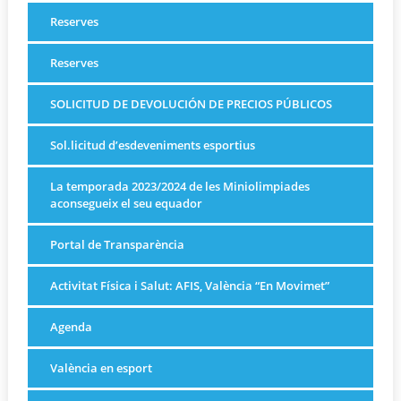
Reserves
Reserves
SOLICITUD DE DEVOLUCIÓN DE PRECIOS PÚBLICOS
Sol.licitud d’esdeveniments esportius
La temporada 2023/2024 de les Miniolimpiades
aconsegueix el seu equador
Portal de Transparència
Activitat Física i Salut: AFIS, València “En Movimet”
Agenda
València en esport