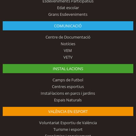
Esdeveniments Participatius
Edat escolar
Grans Esdeveniments
COMUNICACIÓ
Centre de Documentació
Notícies
VEM
VETV
INSTAL·LACIONS
Camps de Futbol
Centres esportius
Instal·lacions en parcs i jardins
Espais Naturals
VALÈNCIA EN ESPORT
Voluntariat Esportiu de València
Turisme i esport