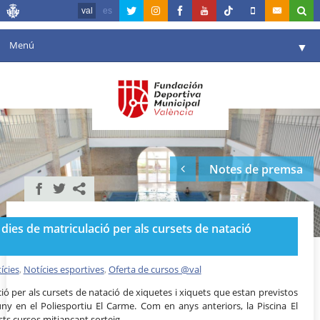
val
es
Menú
▼
La fundació
▼
Agenda
Instal·lacions
▼
Notes de premsa
Comunicació
▼
València en esport
▼
e dies de matriculació per als cursets de natació
Portal de Transparència
Reserves
ícies
,
Notícies esportives
,
Oferta de cursos @val
▼
ció per als cursets de natació de xiquetes i xiquets que estan previstos
ny en el Poliesportiu El Carme. Com en anys anteriors, la Piscina El
ts cursos mitjançant sorteig.