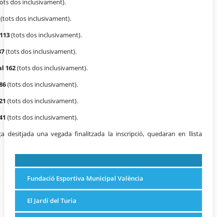
tots dos inclusivament).
(tots dos inclusivament).
 113
(tots dos inclusivament).
37
(tots dos inclusivament).
al 162
(tots dos inclusivament).
86
(tots dos inclusivament).
21
(tots dos inclusivament).
 41
(tots dos inclusivament).
 desitjada una vegada finalitzada la inscripció, quedaran en llista
Fundació Esportiva Municipal València
El Jardí del Turia