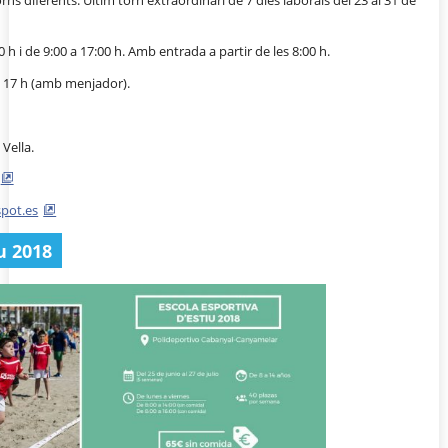
torns diferents. Últim torn extraordinari de 7 dies laborals del 23 al 31 de
 h i de 9:00 a 17:00 h. Amb entrada a partir de les 8:00 h.
les 17 h (amb menjador).
Vella.
spot.es
u 2018