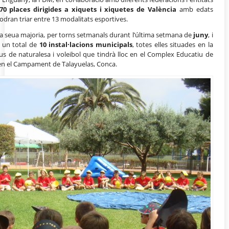
470 places dirigides a xiquets i xiquetes de València
amb edats
odran triar entre 13 modalitats esportives.
a seua majoria, per torns setmanals durant l’última setmana de
juny
, i
 un total de
10 instal·lacions municipals
, totes elles situades en la
us de naturalesa i voleibol que tindrà lloc en el Complex Educatiu de
, en el Campament de Talayuelas, Conca.