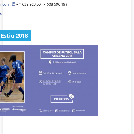
il.com
– ? 639 963 504 – 608 696 199
 Estiu 2018