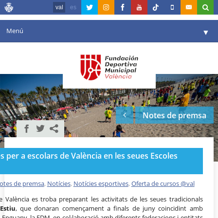
val
es
Menú
▼
La fundació
▼
Agenda
Instal·lacions
▼
Notes de premsa
Comunicació
▼
València en esport
▼
s per a escolars de València en les seues Escoles
Portal de Transparència
Reserves
otes de premsa
,
Notícies
,
Notícies esportives
,
Oferta de cursos @val
▼
 València es troba preparant les activitats de les seues tradicionals
Estiu
, que donaran començament a finals de juny coincidint amb
. Enguany, la FDM, en col·laboració amb diferents federacions i entitats