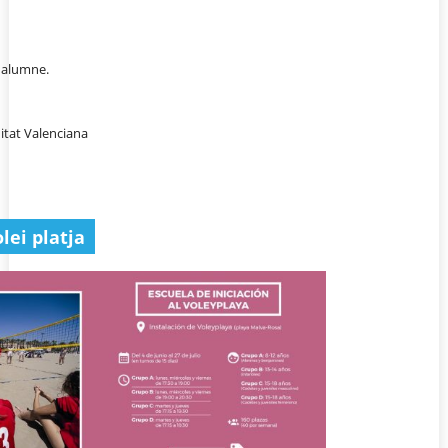
i alumne.
itat Valenciana
òlei platja