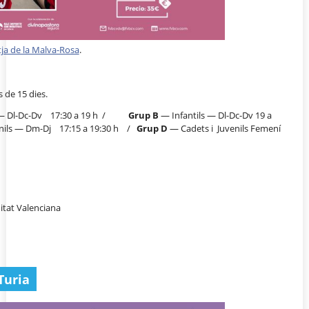
atja de la Malva-Rosa
.
s de 15 dies.
— Dl-Dc-Dv 17:30 a 19 h /
Grup B
— Infantils — Dl-Dc-Dv 19 a
enils — Dm-Dj 17:15 a 19:30 h /
Grup D
— Cadets i Juvenils Femení
itat Valenciana
Turia