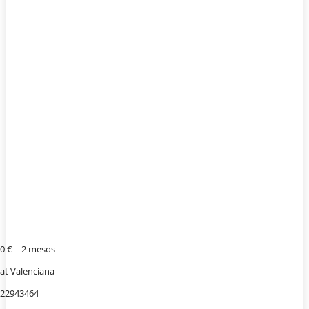
30 € – 2 mesos
at Valenciana
622943464