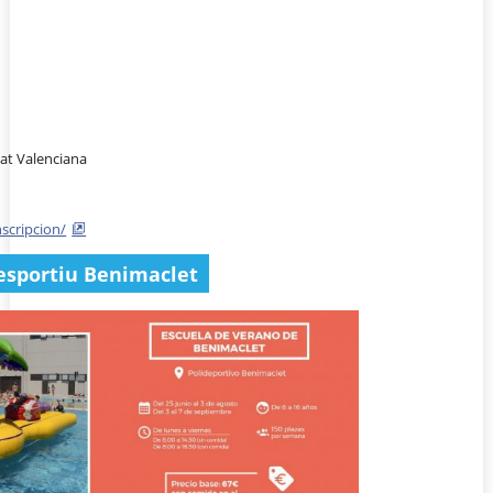
at Valenciana
7
scripcion/
liesportiu Benimaclet