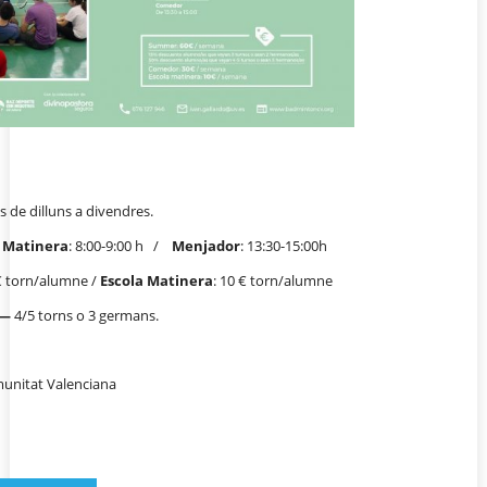
ns de dilluns a divendres.
a Matinera
: 8:00-9:00 h /
Menjador
: 13:30-15:00h
 € torn/alumne /
Escola Matinera
: 10 € torn/alumne
 —
4/5 torns o 3 germans.
unitat Valenciana