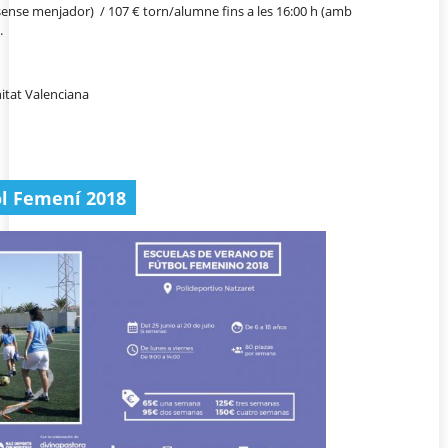
(sense menjador) / 107 € torn/alumne fins a les 16:00 h (amb
.
itat Valenciana
ol Femení 2018