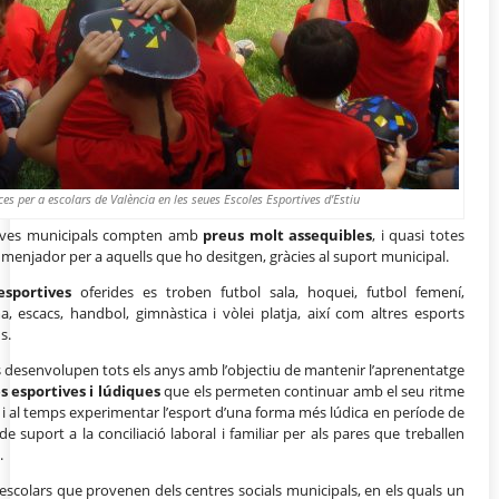
es per a escolars de València en les seues Escoles Esportives d’Estiu
ortives municipals compten amb
preus molt assequibles
, i quasi totes
 menjador per a aquells que ho desitgen, gràcies al suport municipal.
esportives
oferides es troben futbol sala, hoquei, futbol femení,
, escacs, handbol, gimnàstica i vòlei platja, així com altres esports
s.
s desenvolupen tots els anys amb l’objectiu de mantenir l’aprenentatge
s esportives i lúdiques
que els permeten continuar amb el seu ritme
s i al temps experimentar l’esport d’una forma més lúdica en període de
e suport a la conciliació laboral i familiar per als pares que treballen
.
 escolars que provenen dels centres socials municipals, en els quals un