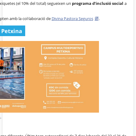
iquetes (el 10% del total) segueixen un
programa d’inclusió social
a
ten amb la col·laboració de
Divina Pastora Seguros
.
 Petxina
a
.