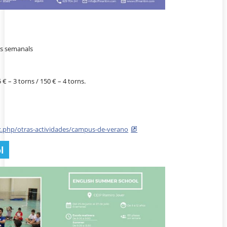
rns semanals
 € – 3 torns / 150 € – 4 torns.
x.php/otras-actividades/campus-de-verano
l