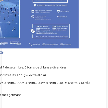
ró
.
3 al 7 de setembre. 6 torns de dilluns a divendres.
 fins a les 17 h. (5€ extra al dia).
 €-3 setm. / 270€-4 setm. / 335€-5 setm ./ 400 €-6 setm. / 6€/dia
o més germans