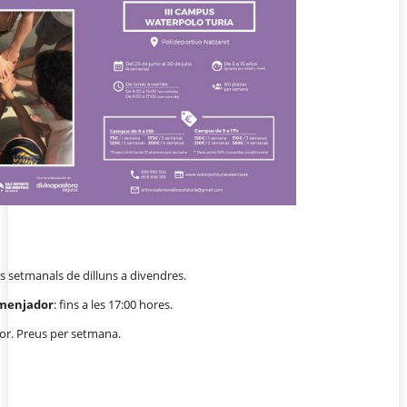
rns setmanals de dilluns a divendres.
 menjador
: fins a les 17:00 hores.
or. Preus per setmana.