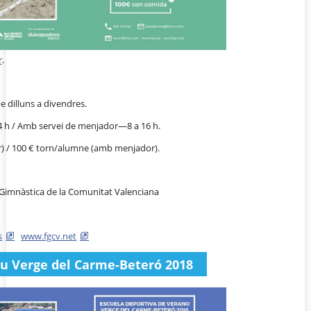
r
.
de dilluns a divendres.
 h / Amb servei de menjador—8 a 16 h.
) / 100 € torn/alumne (amb menjador).
 Gimnàstica de la Comunitat Valenciana
s
www.fgcv.net
stiu Verge del Carme-Beteró 2018