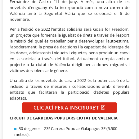
Fernández de Castro l’11 de juny. A més, una altra de les
novetats d’enguany és la incorporació com a nova carrera de
València amb la Seguretat Viària que se celebrarà el 6 de
novembre.
Per a l’edició de 2022 l’entitat solidària serà Goals for Freedom,
un projecte que fomenta la igualtat de drets a través de l’esport
la missió del qual és treballar per a desenvolupar l’autoestima,
l’apoderament, la presa de decisions i la capacitat de lideratge de
les dones, adolescents i xiquets i xiquetes, per a produir un canvi
en la societat a través del futbol. Actualment compta amb o
projecte a la ciutat de València dirigit per a dones migrants i
víctimes de violència de gènere.
Una altra de les novetats de cara a 2022 és la potenciació de la
inclusió a través de mesures i col·laboracions amb diferents
entitats que facilitaran la participació d’atletes populars
adaptats.
CLIC ACÍ PER A INSCRIURE’T
CIRCUIT DE CARRERAS POPULARS CIUTAT DE VALÈNCIA
30 de gener – 23ª Carrera Popular Galápagos 3F (5.500
metres).