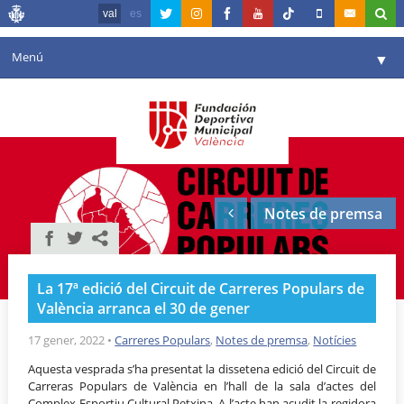
val
es
Menú
▼
La fundació
▼
Agenda
Instal·lacions
▼
Notes de premsa
Comunicació
▼
València en esport
▼
La 17ª edició del Circuit de Carreres Populars de
Portal de Transparència
València arranca el 30 de gener
Reserves
17 gener, 2022
•
Carreres Populars
,
Notes de premsa
,
Notícies
▼
Aquesta vesprada s’ha presentat la dissetena edició del Circuit de
Carreras Populars de València en l’hall de la sala d’actes del
Complex Esportiu Cultural Petxina. A l’acte han acudit la regidora