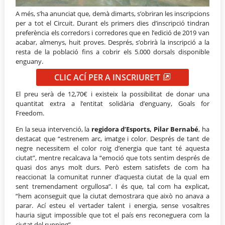
A més, s’ha anunciat que, demà dimarts, s’obriran les inscripcions
per a tot el Circuit. Durant els primers dies d’inscripció tindran
preferència els corredors i corredores que en l’edició de 2019 van
acabar, almenys, huit proves. Després, s’obrirà la inscripció a la
resta de la població fins a cobrir els 5.000 dorsals disponible
enguany.
CLIC ACÍ PER A INSCRIURE’T
El preu serà de 12,70€ i existeix la possibilitat de donar una
quantitat extra a l’entitat solidària d’enguany, Goals for
Freedom.
En la seua intervenció, la
regidora d’Esports, Pilar Bernabé
, ha
destacat que “estrenem arc, imatge i color. Després de tant de
negre necessitem el color roig d’energia que tant té aquesta
ciutat”, mentre recalcava la “emoció que tots sentim després de
quasi dos anys molt durs. Però estem satisfets de com ha
reaccionat la comunitat runner d’aquesta ciutat de la qual em
sent tremendament orgullosa”. I és que, tal com ha explicat,
“hem aconseguit que la ciutat demostrara que això no anava a
parar. Ací esteu el vertader talent i energia, sense vosaltres
hauria sigut impossible que tot el país ens reconeguera com la
ciutat del running”.