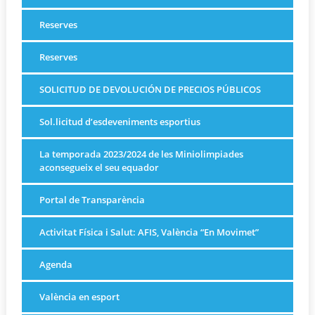
Reserves
Reserves
SOLICITUD DE DEVOLUCIÓN DE PRECIOS PÚBLICOS
Sol.licitud d’esdeveniments esportius
La temporada 2023/2024 de les Miniolimpiades
aconsegueix el seu equador
Portal de Transparència
Activitat Física i Salut: AFIS, València “En Movimet”
Agenda
València en esport