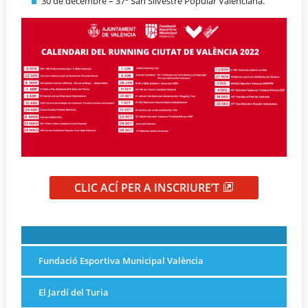
30 de decembre – 37ª San Silvestre Popular Valenciana.
CLIC ACÍ PER A INSCRIURE’T
Fundació Esportiva Municipal València
El Jardí del Turia