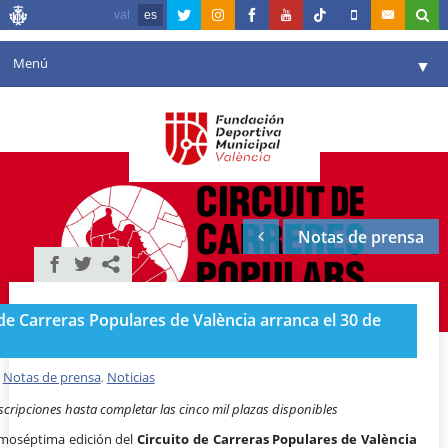
val
es
Menú
▼
Fundación
▼
Agenda
Instalaciones
▼
Notas de prensa
Comunicación
▼
Valencia en deporte
▼
 de Carreras Populares de València arranca el 30 de
Portal de Transparencia
Reservas
,
Notas de prensa
,
Noticias
▼
cripciones hasta completar las cinco mil plazas disponibles
imoséptima edición del
Circuito de Carreras Populares de València