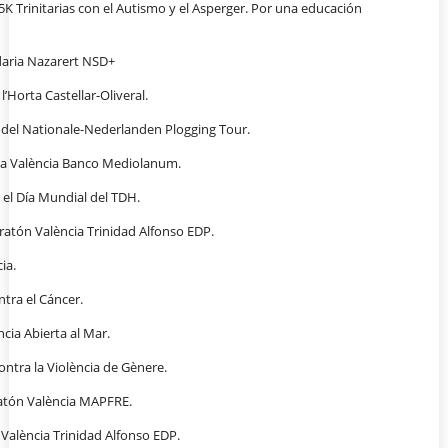
“5K Trinitarias con el Autismo y el Asperger. Por una educación
lidaria Nazarert NSD+
l’Horta Castellar-Oliveral.
 del Nationale-Nederlanden Plogging Tour.
a València Banco Mediolanum.
r el Día Mundial del TDH.
atón València Trinidad Alfonso EDP.
ia.
ntra el Cáncer.
cia Abierta al Mar.
ontra la Violència de Gènere.
atón València MAPFRE.
València Trinidad Alfonso EDP.