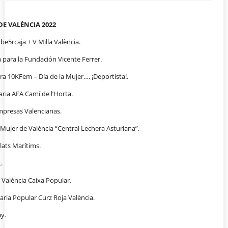
E VALÈNCIA 2022
be5rcaja + V Milla València.
a para la Fundación Vicente Ferrer.
era 10KFem – Día de la Mujer…. ¡Deportista!.
aria AFA Camí de l’Horta.
Empresas Valencianas.
 Mujer de València “Central Lechera Asturiana”.
lats Marítims.
.
 València Caixa Popular.
daria Popular Curz Roja València.
y.