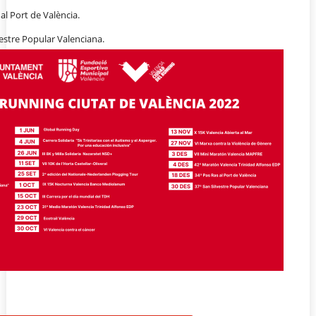
al Port de València.
vestre Popular Valenciana.