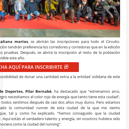
añana martes
, se abrirán las inscripciones para todo el Circuito.
pción tendrán preferencia los corredores y corredoras que en la edición
 pruebas. Después, se abrirá la inscripción al resto de la población
onible este año.
CHA AQUÍ PARA INSCRIBIRTE
 posibilidad de donar una cantidad extra a la entidad solidaria de este
de Deportes, Pilar Bernabé
, ha destacado que “estrenamos arco,
gro necesitamos el color rojo de energía que tanto tiene esta ciudad”,
e todos sentimos después de casi dos años muy duros. Pero estamos
nado la comunidad runner de esta ciudad de la que me siento
que, tal y como ha explicado, “hemos conseguido que la ciudad
 Aquí estáis el verdadero talento y energía, sin vosotros hubiera sido
nociera como la ciudad del running”.