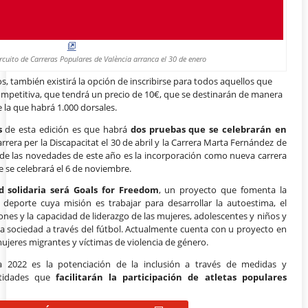
ircuito de Carreras Populares de València arranca el 30 de enero
, también existirá la opción de inscribirse para todos aquellos que
ompetitiva, que tendrá un precio de 10€, que se destinarán de manera
 la que habrá 1.000 dorsales.
s
de esta edición es que habrá
dos pruebas que se celebrarán en
arrera per la Discapacitat el 30 de abril y la Carrera Marta Fernández de
a de las novedades de este año es la incorporación como nueva carrera
e se celebrará el 6 de noviembre.
d solidaria será Goals for Freedom
, un proyecto que fomenta la
 deporte cuya misión es trabajar para desarrollar la autoestima, el
es y la capacidad de liderazgo de las mujeres, adolescentes y niños y
la sociedad a través del fútbol. Actualmente cuenta con u proyecto en
mujeres migrantes y víctimas de violencia de género.
 2022 es la potenciación de la inclusión a través de medidas y
ntidades que
facilitarán la participación de atletas populares