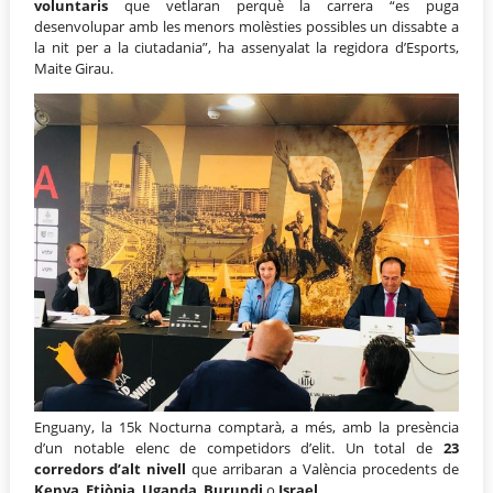
voluntaris
que vetlaran perquè la carrera “es puga
desenvolupar amb les menors molèsties possibles un dissabte a
la nit per a la ciutadania”, ha assenyalat la regidora d’Esports,
Maite Girau.
Enguany, la 15k Nocturna comptarà, a més, amb la presència
d’un notable elenc de competidors d’elit. Un total de
23
corredors d’alt nivell
que arribaran a València procedents de
Kenya
,
Etiòpia
,
Uganda
,
Burundi
o
Israel
.