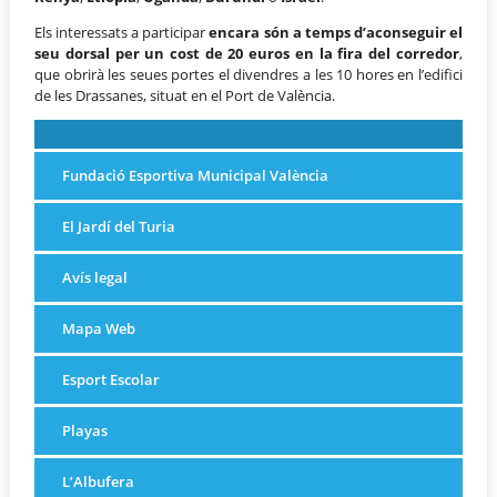
Els interessats a participar
encara són a temps d’aconseguir el
seu dorsal per un cost de 20 euros en la fira del corredor
,
que obrirà les seues portes el divendres a les 10 hores en l’edifici
de les Drassanes, situat en el Port de València.
Fundació Esportiva Municipal València
El Jardí del Turia
Avís legal
Mapa Web
Esport Escolar
Playas
L’Albufera