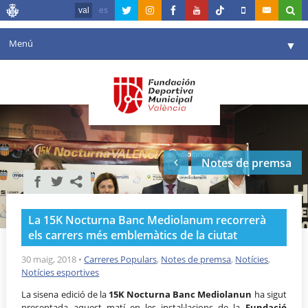
val
es
Menú
▼
La fundació
▼
Agenda
Instal·lacions
▼
Notes de premsa
Comunicació
▼
València en esport
▼
La 15K Nocturna Banc Mediolanum recorrerà
Portal de Transparència
els carrers més emblemàtics de la ciutat
Reserves
30 maig, 2018
•
Carreres Populars
,
Notes de premsa
,
Notícies
,
▼
Notícies esportives
La sisena edició de la
15K Nocturna Banc Mediolanun
ha sigut
presentada aquest matí en les instal·lacions de la
Fundació