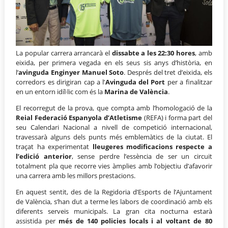
La popular carrera arrancarà el
dissabte a les 22:30 hores
, amb
eixida, per primera vegada en els seus sis anys d’història, en
l’
avinguda Enginyer Manuel Soto
. Després del tret d’eixida, els
corredors es dirigiran cap a l’
Avinguda del Port
per a finalitzar
en un entorn idíl·lic com és la
Marina de València
.
El recorregut de la prova, que compta amb l’homologació de la
Reial Federació Espanyola d’Atletisme
(REFA) i forma part del
seu Calendari Nacional a nivell de competició internacional,
travessarà alguns dels punts més emblemàtics de la ciutat. El
traçat ha experimentat
lleugeres modificacions respecte a
l’edició anterior
, sense perdre l’essència de ser un circuit
totalment pla que recorre vies àmplies amb l’objectiu d’afavorir
una carrera amb les millors prestacions.
En aquest sentit, des de la Regidoria d’Esports de l’Ajuntament
de València, s’han dut a terme les labors de coordinació amb els
diferents serveis municipals. La gran cita nocturna estarà
assistida per
més de 140 policies locals i al voltant de 80