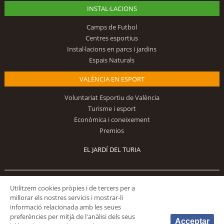
INSTAL·LACIONS
Camps de Futbol
Centres esportius
Instal·lacions en parcs i jardins
Espais Naturals
VALÈNCIA EN ESPORT
Voluntariat Esportiu de València
Turisme i esport
Econòmica i coneixement
Premios
EL JARDÍ DEL TURIA
Segueix-nos
Utilitzem cookies pròpies i de tercers per a
millorar els nostres servicis i mostrar-li
informació relacionada amb les seues
preferències per mitjà de l'anàlisi dels seus
Acceptar