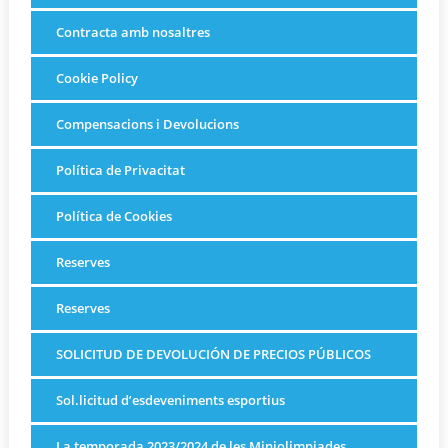
Contracta amb nosaltres
Cookie Policy
Compensacions i Devolucions
Política de Privacitat
Política de Cookies
Reserves
Reserves
SOLICITUD DE DEVOLUCIÓN DE PRECIOS PÚBLICOS
Sol.licitud d’esdeveniments esportius
La temporada 2023/2024 de les Miniolimpiades