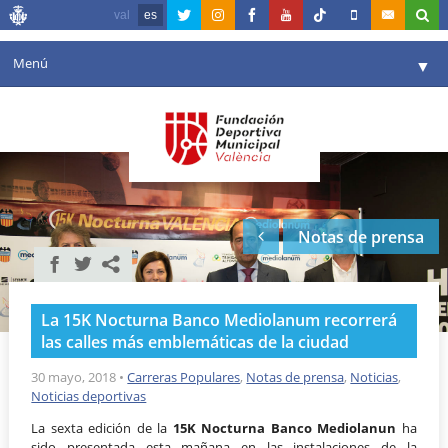
val
es
Menú
▼
Fundación
▼
Agenda
Instalaciones
▼
Notas de prensa
Comunicación
▼
Valencia en deporte
▼
La 15K Nocturna Banco Mediolanum recorrerá
Portal de Transparencia
las calles más emblemáticas de la ciudad
Reservas
30 mayo, 2018
•
Carreras Populares
,
Notas de prensa
,
Noticias
,
▼
Noticias deportivas
La sexta edición de la
15K Nocturna Banco Mediolanun
ha
sido presentada esta mañana en las instalaciones de la