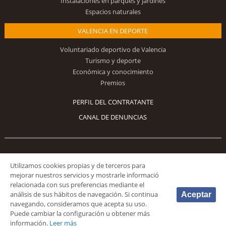
Instalaciones en parques y jardines
Espacios naturales
VALENCIA EN DEPORTE
Voluntariado deportivo de Valencia
Turismo y deporte
Económica y conocimiento
Premios
PERFIL DEL CONTRATANTE
CANAL DE DENUNCIAS
Síguenos
Utilizamos cookies propias y de terceros para
mejorar nuestros servicios y mostrarle informació
relacionada con sus preferencias mediante el
análisis de sus hábitos de navegación. Si continua
Aceptar
navegando, consideramos que acepta su uso.
Puede cambiar la configuración u obtener más
© 2026 Fundación Deportiva Municipal Valencia |
AVISO LEGAL
|
POLÍTICA DE
información.
Leer más
PRIVACIDAD
|
POLÍTICA DE COOKIES
|
MAPA WEB