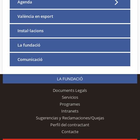
Agenda
València en esport
Instal·lacions
La fundació
Comunicació
LA FUNDACIÓ
Documents Legals
Servicios
Programes
Intranets
Sugerencias y Reclamaciones/Quejas
Perfil del contractant
Contacte