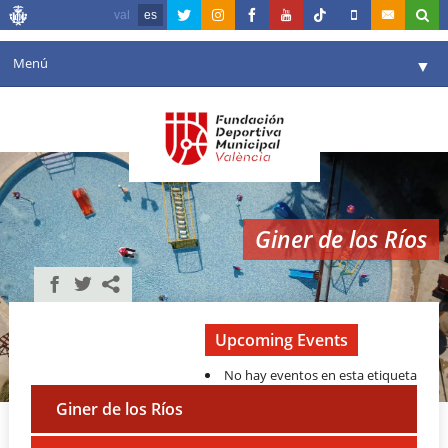
val
es
Menú
▼
Fundación
▼
Agenda
Instalaciones
▼
Giner de los Ríos
Comunicación
▼
Valencia en deporte
▼
Portal de Transparencia
Upcoming Events
No hay eventos en esta etiqueta
Reservas
▼
Giner de los Ríos