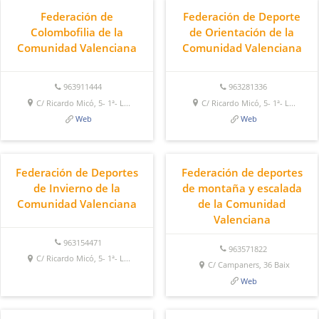
Federación de
Federación de Deporte
Colombofilia de la
de Orientación de la
Comunidad Valenciana
Comunidad Valenciana
963911444
963281336
C/ Ricardo Micó, 5- 1ª- L...
C/ Ricardo Micó, 5- 1ª- L...
Web
Web
Federación de Deportes
Federación de deportes
de Invierno de la
de montaña y escalada
Comunidad Valenciana
de la Comunidad
Valenciana
963154471
963571822
C/ Ricardo Micó, 5- 1ª- L...
C/ Campaners, 36 Baix
Web