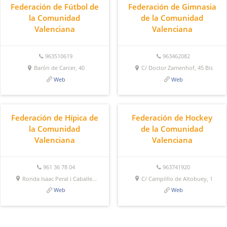
Federación de Fútbol de
Federación de Gimnasia
la Comunidad
de la Comunidad
Valenciana
Valenciana
963510619
963462082
Barón de Carcer, 40
C/ Doctor Zamenhof, 45 Bis
Web
Web
Federación de Hípica de
Federación de Hockey
la Comunidad
de la Comunidad
Valenciana
Valenciana
961 36 78 04
963741920
Ronda Isaac Peral i Caballe...
C/ Campilllo de Altobuey, 1
Web
Web