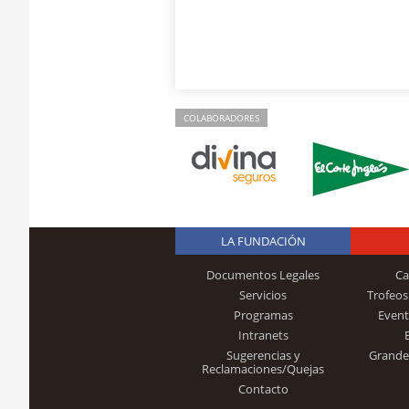
COLABORADORES
LA FUNDACIÓN
Documentos Legales
Ca
Servicios
Trofeos
Programas
Event
Intranets
Sugerencias y
Grande
Reclamaciones/Quejas
Contacto