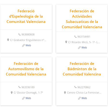
Federació
Federación de
d’Espeleologia de la
Actividades
Comunitat Valenciana
Subacuaticas de la
Comunidad Valenciana
963680608
963154491
C/ Grabador Enguídanos nº...
C/ Ricardo Micó, 5- 1ª- L...
Web
Web
Federación de
Federación de
Automovilismo de la
Bádminton de la
Comunidad Valenciana
Comunidad Valencina
963336189
962270862
C/ Doctor Domagk, 1-7ª
Centro Cívico La Ferroviar...
Web
Web