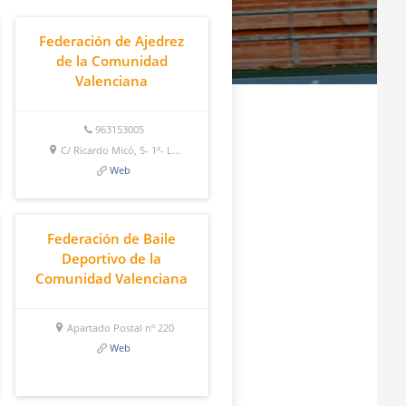
Federación de Ajedrez
de la Comunidad
Valenciana
963153005
C/ Ricardo Micó, 5- 1ª- L...
Web
Federación de Baile
Deportivo de la
Comunidad Valenciana
Apartado Postal nº 220
Web