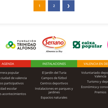
1
2
❯
AGENDA
Logo Fundación
INSTALACIONES
VALENCIA EN D
rrera popular
El Jardín del Turia
Voluntariado depo
Valencia
 ciudad de valencia
Campos de fútbol
Turismo y dep
Trinidad Alfonso
os participativos
Centros deportivos
Económica y cono
Edad escolar
Instalaciones en parques y
jardines
Premios
s acontecimientos
Espacios naturales