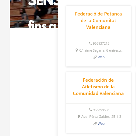
Federació de Petanca
de la Comunitat
Valenciana
965937215
C/ Jaime Segarra, 6 entresu...
Web
Federación de
Atletismo de la
Comunidad Valenciana
963859508
Avd. Pérez Galdós, 25-1-3
Web