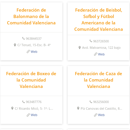
Federación de
Federación de Beisbol,
Balonmano de la
Sofbol y Fútbol
Comunidad Valenciana
Americano de la
Comunidad Valenciana
963844537
963726500
C/ Teruel, 15-Esc. B- 4ª
Avd. Malvarrosa, 122 bajo
Web
Web
Federación de Boxeo de
Federación de Caza de
la Comunidad
la Comunidad
Valenciana
Valenciana
963487776
963256000
C/ Ricardo Micó, 5- 1ª- L...
Plz Canovas del Castillo, 8...
Web
Web