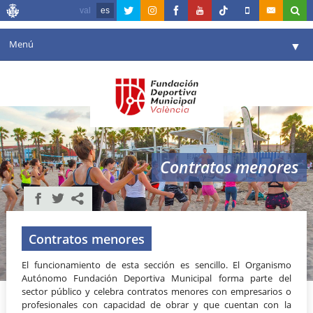
val
es
Menú
▼
Fundación
▼
Agenda
Instalaciones
▼
Contratos menores
Comunicación
▼
Valencia en deporte
▼
Portal de Transparencia
Contratos menores
Reservas
El funcionamiento de esta sección es sencillo. El Organismo
▼
Autónomo Fundación Deportiva Municipal forma parte del
sector público y celebra contratos menores con empresarios o
profesionales con capacidad de obrar y que cuentan con la