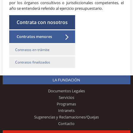
por los órganos consultivos o jurisdiccionales competentes, el
año se entenderá referido al ejercicio presupuestario.
Contrata con nosotros
Contratos menores
Contratos en trámite
Contratos finalizados
LA FUNDACIÓN
Documentos Legales
Servicios
Programas
Intranets
Sugerencias y Reclamaciones/Quejas
Contacto