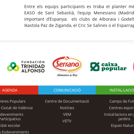
Entre els equips participants es troba el planter m
EASO de Sant Sebastià, l’equip Menesiano (Madri
important d’Espanya; els clubs de Alboraia i Godell
Ikastola Paz de Ziganda, el Cric Se Salines o el Esparra
AGENDA
Logo Fundación
COMUNICACIÓ
INSTAL·LACI
reres Populars
Centre de Documentació
Camps de Fut
 Ciutat de València
Notícies
Centres espor
Trinidad Alfonso
sdeveniments
VEM
Instal·lacions en 
Participatius
jardins
VETV
Edat escolar
Espais Natur
s Esdeveniments