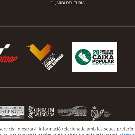
EL JARDÍ DEL TURIA
 servicis i mostrar-li informació relacionada amb les seues preferènc