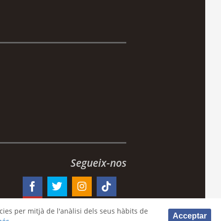
Segueix-nos
ies per mitjà de l'anàlisi dels seus hàbits de
Acceptar