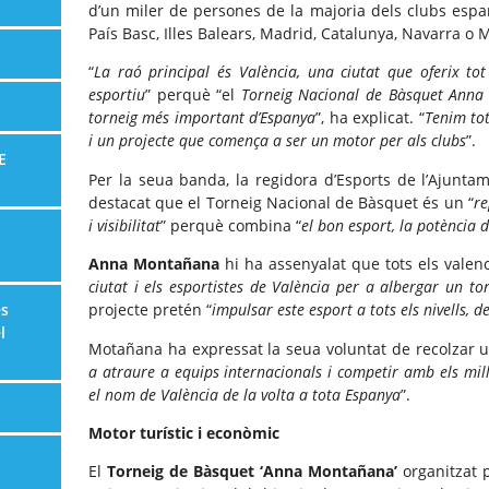
d’un miler de persones de la majoria dels clubs esp
País Basc, Illes Balears, Madrid, Catalunya, Navarra o 
“
La raó principal és València, una ciutat que oferix tot
esportiu
” perquè “el
Torneig Nacional de Bàsquet Anna 
torneig més important d’Espanya
”, ha explicat. “
Tenim tot
i un projecte que comença a ser un motor per als clubs
”.
E
Per la seua banda, la regidora d’Esports de l’Ajunta
destacat que el Torneig Nacional de Bàsquet és un “
re
i visibilitat
” perquè combina “
el bon esport, la potència d
Anna Montañana
hi ha assenyalat que tots els valenc
ciutat i els esportistes de València per a albergar un tor
es
projecte pretén “
impulsar este esport a tots els nivells, 
l
Motañana ha expressat la seua voluntat de recolzar u
a atraure a equips internacionals i competir amb els mill
el nom de València de la volta a tota Espanya
”.
Motor turístic i econòmic
El
Torneig de Bàsquet ‘Anna Montañana’
organitzat p