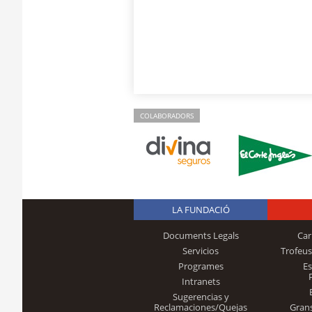
COLABORADORS
LA FUNDACIÓ
Documents Legals
Car
Servicios
Trofeus
Programes
E
Intranets
Sugerencias y
Reclamaciones/Quejas
Gran