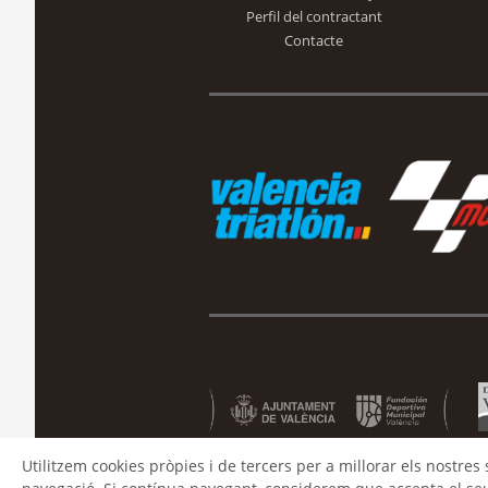
Perfil del contractant
Contacte
Utilitzem cookies pròpies i de tercers per a millorar els nostres