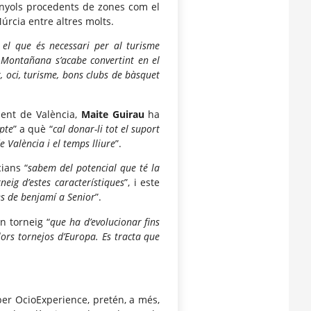
anyols procedents de zones com el
Múrcia entre altres molts.
 el que és necessari per al turisme
Montañana s’acabe convertint en el
, oci, turisme, bons clubs de bàsquet
ment de València,
Maite Guirau
ha
pte
” a què “
cal donar-li tot el suport
e València i el temps lliure
”.
ians “
sabem del potencial que té la
neig d’estes característiques
”, i este
des de benjamí a Senior
”.
n torneig “
que ha d’evolucionar fins
ors tornejos d’Europa. Es tracta que
er OcioExperience, pretén, a més,