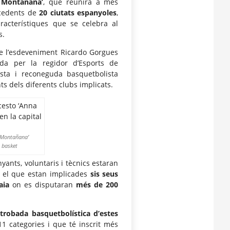
 Montañana’
, que reunirà a més
cedents de
20 ciutats espanyoles
,
racterístiques que se celebra al
s.
 de l’esdeveniment Ricardo Gorgues
da per la regidor d’Esports de
ista i reconeguda basquetbolista
s dels diferents clubs implicats.
a Montañana’
l basket
ants, voluntaris i tècnics estaran
n el que estan implicades
sis seus
aia
on es disputaran
més de 200
robada basquetbolística d’estes
1 categories i que té inscrit més