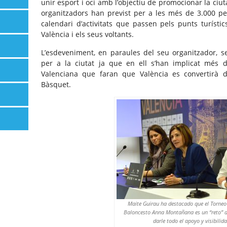
unir esport i oci amb l’objectiu de promocionar la ciut
organitzadors han previst per a les més de 3.000 pe
calendari d’activitats que passen pels punts turísti
València i els seus voltants.
L’esdeveniment, en paraules del seu organitzador, se
per a la ciutat ja que en ell s’han implicat més
Valenciana que faran que València es convertirà d
Bàsquet.
Maite Guirau ha destacado que el Torneo
Baloncesto Anna Montañana es un “reto” a
darle todo el apoyo y visibilid