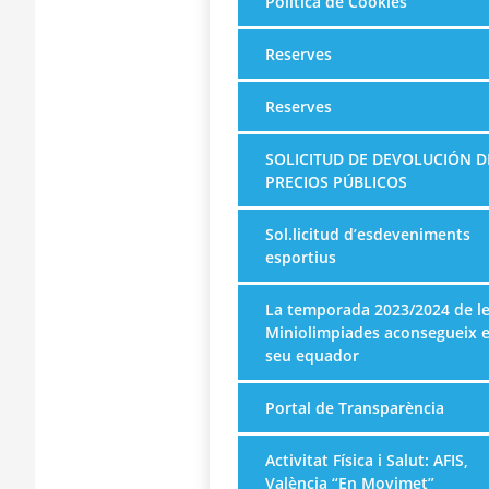
Política de Cookies
Reserves
Reserves
SOLICITUD DE DEVOLUCIÓN D
PRECIOS PÚBLICOS
Sol.licitud d’esdeveniments
esportius
La temporada 2023/2024 de l
Miniolimpiades aconsegueix e
seu equador
Portal de Transparència
Activitat Física i Salut: AFIS,
València “En Movimet”