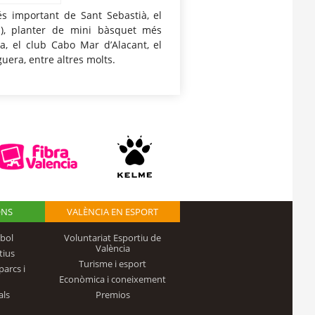
és important de Sant Sebastià, el
d), planter de mini bàsquet més
a, el club Cabo Mar d’Alacant, el
guera, entre altres molts.
ONS
VALÈNCIA EN ESPORT
bol
Voluntariat Esportiu de
València
tius
Turisme i esport
parcs i
Econòmica i coneixement
als
Premios