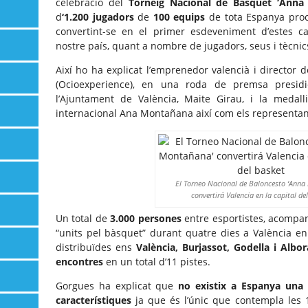
celebració del
Torneig Nacional de Bàsquet ‘Anna
d
‘1.200 jugadors
de
100 equips
de tota Espanya pro
convertint-se en el primer esdeveniment d’estes ca
nostre país, quant a nombre de jugadors, seus i tècnic
Així ho ha explicat l’emprenedor valencià i director
(Ocioexperience), en una roda de premsa presidi
l’Ajuntament de València, Maite Girau, i la medall
internacional Ana Montañana així com els representant
El Torneo Nacional de Baloncesto ‘Ann
convertirá Valencia en la capital de
Un total de
3.000 persones
entre esportistes, acompany
“units pel bàsquet” durant quatre dies a València e
distribuïdes ens
València, Burjassot, Godella i Albor
encontres
en un total d’11 pistes.
Gorgues ha explicat que
no existix a Espanya una t
característiques
ja que és l’únic que contempla les 1