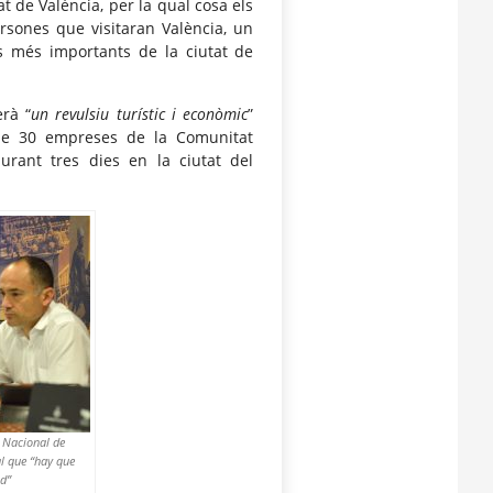
at de València, per la qual cosa els
rsones que visitaran València, un
cs més importants de la ciutat de
rà “
un revulsiu turístic i econòmic
”
 de 30 empreses de la Comunitat
urant tres dies en la ciutat del
 Nacional de
l que “hay que
ad”