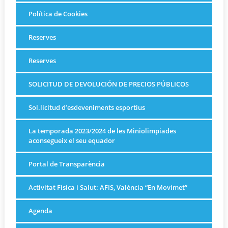
Política de Cookies
Reserves
Reserves
SOLICITUD DE DEVOLUCIÓN DE PRECIOS PÚBLICOS
Sol.licitud d’esdeveniments esportius
La temporada 2023/2024 de les Miniolimpiades
aconsegueix el seu equador
Portal de Transparència
Activitat Física i Salut: AFIS, València “En Movimet”
Agenda