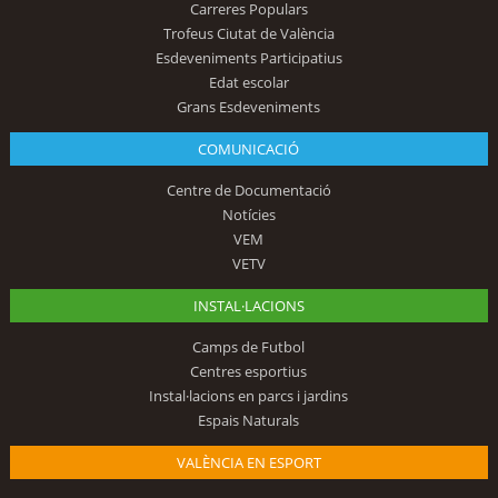
Carreres Populars
Trofeus Ciutat de València
Esdeveniments Participatius
Edat escolar
Grans Esdeveniments
COMUNICACIÓ
Centre de Documentació
Notícies
VEM
VETV
INSTAL·LACIONS
Camps de Futbol
Centres esportius
Instal·lacions en parcs i jardins
Espais Naturals
VALÈNCIA EN ESPORT