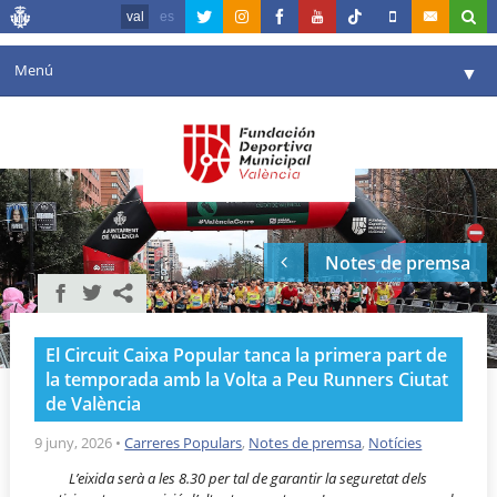
val
es
Menú
▼
La fundació
▼
Agenda
Instal·lacions
▼
Notes de premsa
Comunicació
▼
València en esport
▼
El Circuit Caixa Popular tanca la primera part de
Portal de Transparència
la temporada amb la Volta a Peu Runners Ciutat
de València
Reserves
▼
9 juny, 2026
•
Carreres Populars
,
Notes de premsa
,
Notícies
L’eixida serà a les 8.30 per tal de garantir la seguretat dels