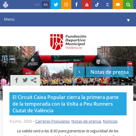
val
es
Menú
▼
Fundación
▼
Agenda
Instalaciones
▼
Notas de prensa
Comunicación
▼
Valencia en deporte
▼
El Circuit Caixa Popular cierra la primera parte
Portal de Transparencia
de la temporada con la Volta a Peu Runners
Ciutat de València
Reservas
▼
9 junio, 2026
•
Carreras Populares
,
Notas de prensa
,
Noticias
La salida será a las 8:30 para garantizar la seguridad de los