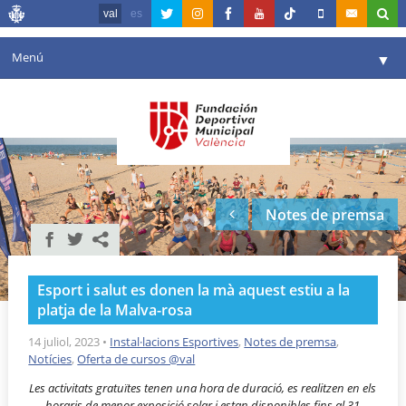
val
es
Menú
▼
La fundació
▼
Agenda
Instal·lacions
▼
Notes de premsa
Comunicació
▼
València en esport
▼
Esport i salut es donen la mà aquest estiu a la
Portal de Transparència
platja de la Malva-rosa
Reserves
14 juliol, 2023
•
Instal·lacions Esportives
,
Notes de premsa
,
▼
Notícies
,
Oferta de cursos @val
Les activitats gratuïtes tenen una hora de duració, es realitzen en els
horaris de menor exposició solar i estan disponibles fins al 31