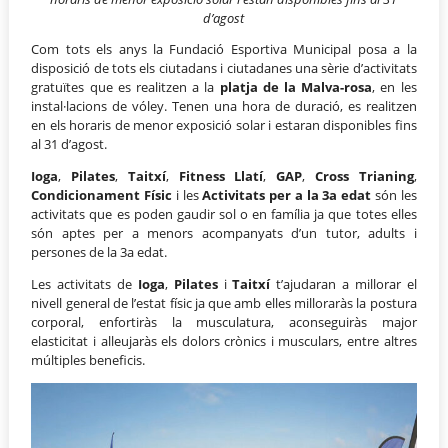
d’agost
Com tots els anys la Fundació Esportiva Municipal posa a la
disposició de tots els ciutadans i ciutadanes una sèrie d’activitats
gratuïtes que es realitzen a la
platja de la Malva-rosa
, en les
instal·lacions de vóley. Tenen una hora de duració, es realitzen
en els horaris de menor exposició solar i estaran disponibles fins
al 31 d’agost.
Ioga
,
Pilates
,
Taitxí
,
Fitness Llatí
,
GAP
,
Cross Trianing
,
Condicionament Físic
i les
Activitats per a la 3a edat
són les
activitats que es poden gaudir sol o en família ja que totes elles
són aptes per a menors acompanyats d’un tutor, adults i
persones de la 3a edat.
Les activitats de
Ioga
,
Pilates
i
Taitxí
t’ajudaran a millorar el
nivell general de l’estat físic ja que amb elles milloraràs la postura
corporal, enfortiràs la musculatura, aconseguiràs major
elasticitat i alleujaràs els dolors crònics i musculars, entre altres
múltiples beneficis.