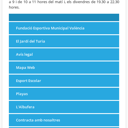
a 9 i de 10 a 11 hores del matí i, els divendres de 19.30 a 22.30
hores.
Fundació Esportiva Municipal València
El Jardí del Turia
Avís legal
Mapa Web
Esport Escolar
Playas
L’Albufera
Contracta amb nosaltres