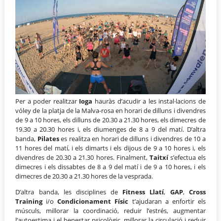
Per a poder realitzar
Ioga
hauràs d’acudir a les instal·lacions de
vóley de la platja de la Malva-rosa en horari de dilluns i divendres
de 9 a 10 hores, els dilluns de 20.30 a 21.30 hores, els dimecres de
19.30 a 20.30 hores i, els diumenges de 8 a 9 del matí. D’altra
banda,
Pilates
es realitza en horari de dilluns i divendres de 10 a
11 hores del matí, i els dimarts i els dijous de 9 a 10 hores i, els
divendres de 20.30 a 21.30 hores. Finalment,
Taitxí
s’efectua els
dimecres i els dissabtes de 8 a 9 del matí i de 9 a 10 hores, i els
dimecres de 20.30 a 21.30 hores de la vesprada.
D’altra banda, les disciplines de
Fitness Llatí
,
GAP
,
Cross
Training
i/o
Condicionament Físic
t’ajudaran a enfortir els
músculs, millorar la coordinació, reduir l’estrés, augmentar
l’autoestima i el benestar psicològic, millorar la circulació i reduir