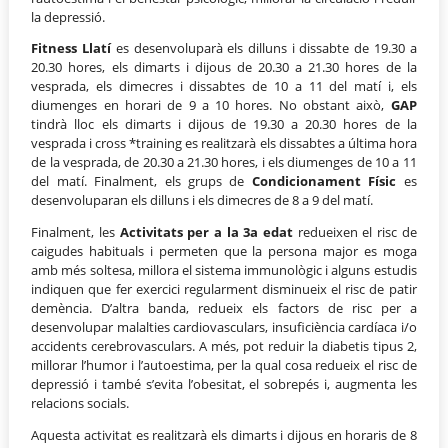
la depressió.
Fitness Llatí
es desenvoluparà els dilluns i dissabte de 19.30 a
20.30 hores, els dimarts i dijous de 20.30 a 21.30 hores de la
vesprada, els dimecres i dissabtes de 10 a 11 del matí i, els
diumenges en horari de 9 a 10 hores. No obstant això,
GAP
tindrà lloc els dimarts i dijous de 19.30 a 20.30 hores de la
vesprada i cross *training es realitzarà els dissabtes a última hora
de la vesprada, de 20.30 a 21.30 hores, i els diumenges de 10 a 11
del matí. Finalment, els grups de
Condicionament Físic
es
desenvoluparan els dilluns i els dimecres de 8 a 9 del matí.
Finalment, les
Activitats per a la 3a edat
redueixen el risc de
caigudes habituals i permeten que la persona major es moga
amb més soltesa, millora el sistema immunològic i alguns estudis
indiquen que fer exercici regularment disminueix el risc de patir
demència. D’altra banda, redueix els factors de risc per a
desenvolupar malalties cardiovasculars, insuficiència cardíaca i/o
accidents cerebrovasculars. A més, pot reduir la diabetis tipus 2,
millorar l’humor i l’autoestima, per la qual cosa redueix el risc de
depressió i també s’evita l’obesitat, el sobrepés i, augmenta les
relacions socials.
Aquesta activitat es realitzarà els dimarts i dijous en horaris de 8