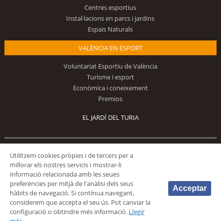
Centres esportius
Instal·lacions en parcs i jardins
Espais Naturals
VALÈNCIA EN ESPORT
Voluntariat Esportiu de València
Turisme i esport
Econòmica i coneixement
Premios
EL JARDÍ DEL TURIA
Utilitzem cookies pròpies i de tercers per a
Segueix-nos
millorar els nostres servicis i mostrar-li
informació relacionada amb les seues
preferències per mitjà de l'anàlisi dels seus
Acceptar
hàbits de navegació. Si contínua navegant,
considerem que accepta el seu ús. Pot canviar la
configuració o obtindre més informació.
Llegir
© 2026 Fundación Deportiva Municipal Valencia |
AVÍS LEGAL
|
POLÍTICA DE