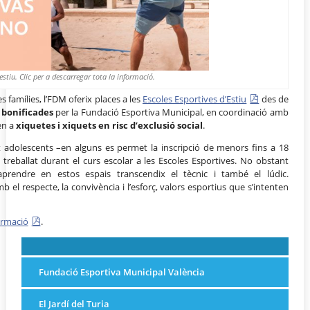
stiu. Clic per a descarregar tota la informació.
s famílies, l’FDM oferix places a les
Escoles Esportives d’Estiu
des de
n
bonificades
per la Fundació Esportiva Municipal, en coordinació amb
nen a
xiquetes i xiquets en risc d’exclusió social
.
ot adolescents –en alguns es permet la inscripció de menors fins a 18
treballat durant el curs escolar a les Escoles Esportives. No obstant
rendre en estos espais transcendix el tècnic i també el lúdic.
el respecte, la convivència i l’esforç, valors esportius que s’intenten
ormació
.
Fundació Esportiva Municipal València
El Jardí del Turia