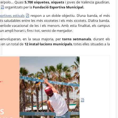
aterpolo… Quasi
5.700 xiquetes, xiquets
i joves de València gaudiran,
organitzats per la
Fundació Esportiva Municipal.
ortives estivals
respon a un doble objectiu. D’una banda, el més
hàbits saludables entre les més xicotetes i els més xicotets. D’altra banda,
 període vacacional de les i els menors. Amb esta finalitat, els campus
 ampli horari i, fins i tot, servici de menjador.
envoluparan, en la seua majoria, per
torns setmanals
, durant els
es en un total de
12 instal·lacions municipals
, totes elles situades a la