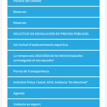
Política de Cookies
Reserves
Reserves
SOLICITUD DE DEVOLUCIÓN DE PRECIOS PÚBLICOS
Sol.licitud d’esdeveniments esportius
La temporada 2023/2024 de les Miniolimpiades
aconsegueix el seu equador
Portal de Transparència
Activitat Física i Salut: AFIS, València “En Movimet”
Agenda
València en esport