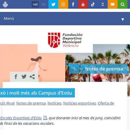
val
es
Menú
▼
La fundació
▼
Agenda
Instal·lacions
▼
Notes de premsa
Comunicació
▼
València en esport
▼
això i molt més als Campus d’Estiu
Portal de Transparència
ció @val
,
Notes de premsa
,
Notícies
,
Notícies esportives
,
Oferta de
Reserves
▼
s
Escoles Esportives d’Estiu
, que donaran inici al mes de juny, coincidint
b l’inici de les vacacions escolars.