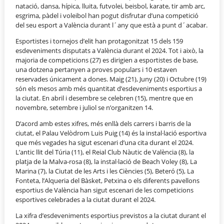
natació, dansa, hípica, lluita, futvolei, beisbol, karate, tir amb arc,
esgrima, pàdel i voleibol han pogut disfrutar d’una competició
del seu esport a València durant l´any que està a punt d´acabar.
Esportistes i tornejos d’elit han protagonitzat 15 dels 159
esdeveniments disputats a València durant el 2024. Tot i això, la
majoria de competicions (27) es dirigien a esportistes de base,
una dotzena pertanyen a proves populars i 10 estaven
reservades únicament a dones. Maig (21), Juny (20) i Octubre (19)
són els mesos amb més quantitat d’esdeveniments esportius a
la ciutat. En abril i desembre se celebren (15), mentre que en
novembre, setembre i juliol se n’organitzen 14.
D’acord amb estes xifres, més enllà dels carrers i barris de la
ciutat, el Palau Velòdrom Luis Puig (14) és la instal·lació esportiva
que més vegades ha sigut escenari d’una cita durant el 2024.
L’antic llit del Túria (11), el Reial Club Nàutic de València (8), la
platja de la Malva-rosa (8), la instal·lació de Beach Voley (8), La
Marina (7), la Ciutat de les Arts i les Ciències (5), Beteró (5), La
Fonteta, l’Alqueria del Bàsket, Petxina o els diferents pavellons
esportius de València han sigut escenari de les competicions
esportives celebrades a la ciutat durant el 2024.
La xifra d’esdeveniments esportius previstos a la ciutat durant el