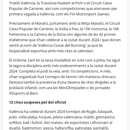
Triatló València, la Travessia Nadant al Port o el Circuit Caixa
Popular de Carreres, així com competiciones que aterraven per
primera vegada a València, com els FIA Motorsport Games.
Precisament el Marató, juntament amb la Mitja Marató, el Circuit
Caixa Popular de Carreres, la Volta a Peu, la 15K nocturna, la 10K
Femenina o la Carrera de la Dona són algunes de les 42 proves
d’atletisme que s’han celebrat a la ciutat durant 2024 i que donen
sentit al nom de ‘València Ciutat del Running’, ja que és
l’especialitat esportiva amb més cites al calendari.
El ciclisme, tant en la seua modalitat en ruta com a pista, ha sigut
la segona disciplina amb més esdeveniments a la ciutat durant
2024. Completa el podi la vela, amb 10 competicions. A més,
s’han organitzat huit tornejos de tennis i els mateixos d’escacs.
Destaca també la presència d’una desena de cites dirigides a la
població infantil, com ara les MiniOlimpiades o les jornades
d’Esports al Barri.
12 cites suspeses pel dol oficial
València ha celebrat durant 2024 tornejos de Rugbi, bàsquet,
judo, vòlei platja, hoquei, pilota valenciana, triatló, gimnàstica,
softbol, ​​ball i futbol. Així mateix, els esportistes i aficionats al
duatló, bàdminton, pesca, halterofília, patinatge, pentatló,