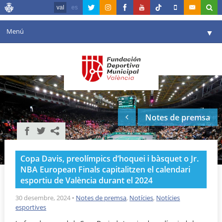
val
es
Menú
▼
La fundació
▼
Agenda
Instal·lacions
▼
Notes de premsa
Comunicació
▼
València en esport
▼
Copa Davis, preolímpics d’hoquei i bàsquet o Jr.
Portal de Transparència
NBA European Finals capitalitzen el calendari
esportiu de València durant el 2024
Reserves
▼
30 desembre, 2024
•
Notes de premsa
,
Notícies
,
Notícies
esportives