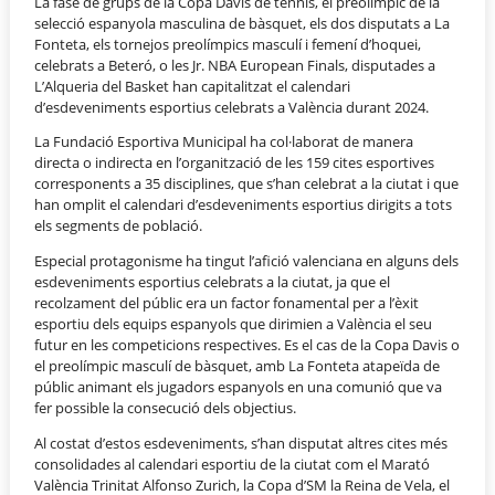
La fase de grups de la Copa Davis de tennis, el preolímpic de la
selecció espanyola masculina de bàsquet, els dos disputats a La
Fonteta, els tornejos preolímpics masculí i femení d’hoquei,
celebrats a Beteró, o les Jr. NBA European Finals, disputades a
L’Alqueria del Basket han capitalitzat el calendari
d’esdeveniments esportius celebrats a València durant 2024.
La Fundació Esportiva Municipal ha col·laborat de manera
directa o indirecta en l’organització de les 159 cites esportives
corresponents a 35 disciplines, que s’han celebrat a la ciutat i que
han omplit el calendari d’esdeveniments esportius dirigits a tots
els segments de població.
Especial protagonisme ha tingut l’afició valenciana en alguns dels
esdeveniments esportius celebrats a la ciutat, ja que el
recolzament del públic era un factor fonamental per a l’èxit
esportiu dels equips espanyols que dirimien a València el seu
futur en les competicions respectives. Es el cas de la Copa Davis o
el preolímpic masculí de bàsquet, amb La Fonteta atapeïda de
públic animant els jugadors espanyols en una comunió que va
fer possible la consecució dels objectius.
Al costat d’estos esdeveniments, s’han disputat altres cites més
consolidades al calendari esportiu de la ciutat com el Marató
València Trinitat Alfonso Zurich, la Copa d’SM la Reina de Vela, el