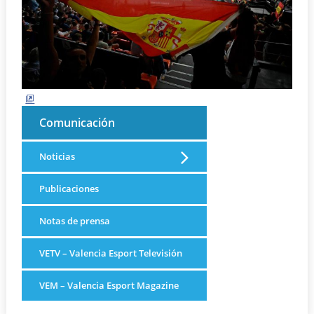
Comunicación
Noticias
Publicaciones
Notas de prensa
VETV – Valencia Esport Televisión
VEM – Valencia Esport Magazine