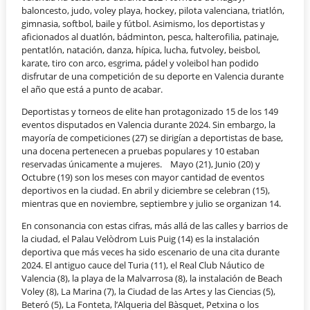
baloncesto, judo, voley playa, hockey, pilota valenciana, triatlón,
gimnasia, softbol, baile y fútbol. Asimismo, los deportistas y
aficionados al duatlón, bádminton, pesca, halterofilia, patinaje,
pentatlón, natación, danza, hípica, lucha, futvoley, beisbol,
karate, tiro con arco, esgrima, pádel y voleibol han podido
disfrutar de una competición de su deporte en Valencia durante
el año que está a punto de acabar.
Deportistas y torneos de elite han protagonizado 15 de los 149
eventos disputados en Valencia durante 2024. Sin embargo, la
mayoría de competiciones (27) se dirigían a deportistas de base,
una docena pertenecen a pruebas populares y 10 estaban
reservadas únicamente a mujeres. Mayo (21), Junio (20) y
Octubre (19) son los meses con mayor cantidad de eventos
deportivos en la ciudad. En abril y diciembre se celebran (15),
mientras que en noviembre, septiembre y julio se organizan 14.
En consonancia con estas cifras, más allá de las calles y barrios de
la ciudad, el Palau Velòdrom Luis Puig (14) es la instalación
deportiva que más veces ha sido escenario de una cita durante
2024. El antiguo cauce del Turia (11), el Real Club Náutico de
Valencia (8), la playa de la Malvarrosa (8), la instalación de Beach
Voley (8), La Marina (7), la Ciudad de las Artes y las Ciencias (5),
Beteró (5), La Fonteta, l’Alqueria del Bàsquet, Petxina o los