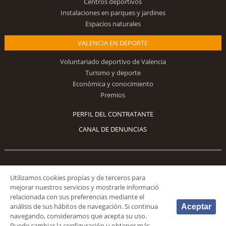
Centros deportivos
Instalaciones en parques y jardines
Espacios naturales
VALENCIA EN DEPORTE
Voluntariado deportivo de Valencia
Turismo y deporte
Económica y conocimiento
Premios
PERFIL DEL CONTRATANTE
CANAL DE DENUNCIAS
Síguenos
Utilizamos cookies propias y de terceros para
mejorar nuestros servicios y mostrarle informació
relacionada con sus preferencias mediante el
análisis de sus hábitos de navegación. Si continua
Aceptar
navegando, consideramos que acepta su uso.
Puede cambiar la configuración u obtener más
© 2026 Fundación Deportiva Municipal Valencia |
AVISO LEGAL
|
POLÍTICA DE