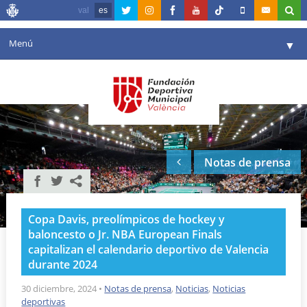
val
es
Menú
▼
Fundación
▼
Agenda
Instalaciones
▼
Notas de prensa
Comunicación
▼
Valencia en deporte
▼
Copa Davis, preolímpicos de hockey y
Portal de Transparencia
baloncesto o Jr. NBA European Finals
capitalizan el calendario deportivo de Valencia
Reservas
▼
durante 2024
30 diciembre, 2024
•
Notas de prensa
,
Noticias
,
Noticias
deportivas