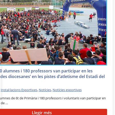
0 alumnes i 180 professors van participar en les
des diocesanes’ en les pistes d’atletisme del Estadi del
•
Instal·lacions Esportives
,
Notícies
,
Notícies esportives
umnes de 6t de Primària i 180 professors i voluntaris van participar en
ó de …
Llegir més