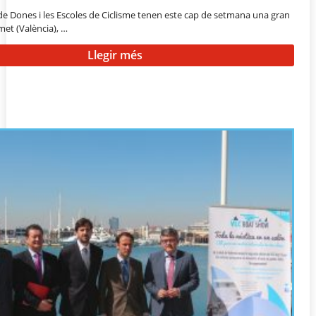
de Dones i les Escoles de Ciclisme tenen este cap de setmana una gran
et (València), …
Llegir més