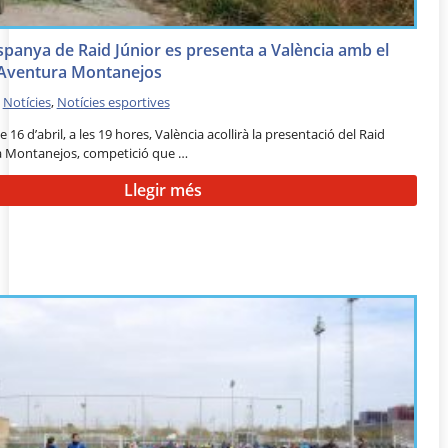
spanya de Raid Júnior es presenta a València amb el
 Aventura Montanejos
•
Notícies
,
Notícies esportives
16 d’abril, a les 19 hores, València acollirà la presentació del Raid
a Montanejos, competició que …
Llegir més