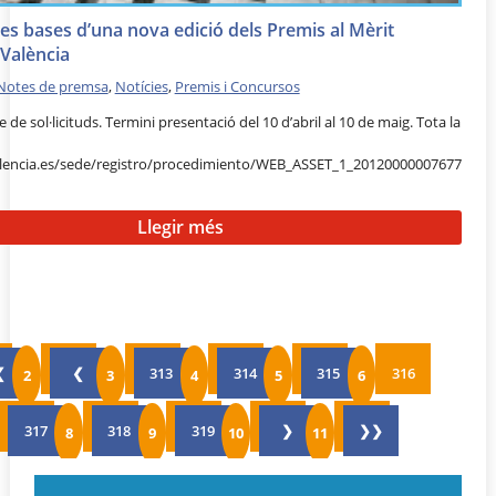
es bases d’una nova edició dels Premis al Mèrit
 València
Notes de premsa
,
Notícies
,
Premis i Concursos
 de sol·licituds. Termini presentació del 10 d’abril al 10 de maig. Tota la
alencia.es/sede/registro/procedimiento/WEB_ASSET_1_20120000007677
Llegir més
❮
❮
313
314
315
316
317
318
319
❯
❯❯