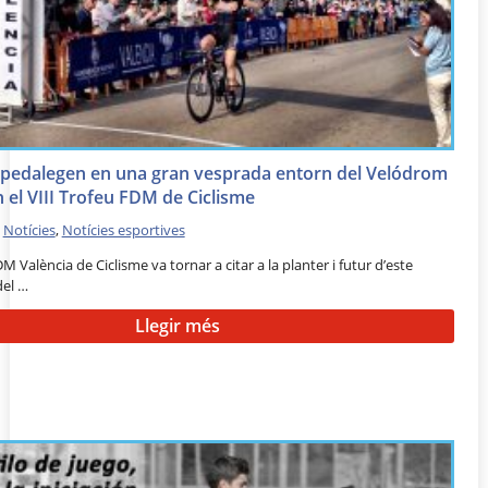
 pedalegen en una gran vesprada entorn del Velódrom
n el VIII Trofeu FDM de Ciclisme
•
Notícies
,
Notícies esportives
DM València de Ciclisme va tornar a citar a la planter i futur d’este
del …
Llegir més