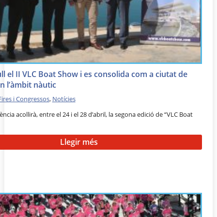
ll el II VLC Boat Show i es consolida com a ciutat de
n l’àmbit nàutic
Fires i Congressos
,
Notícies
ència acollirà, entre el 24 i el 28 d’abril, la segona edició de “VLC Boat
Llegir més