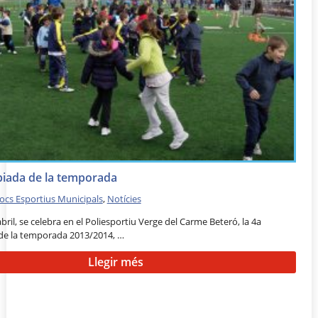
piada de la temporada
Jocs Esportius Municipals
,
Notícies
bril, se celebra en el Poliesportiu Verge del Carme Beteró, la 4a
de la temporada 2013/2014, …
Llegir més