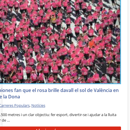
ones fan que el rosa brille davall el sol de València en
de la Dona
Carreres Populars
,
Notícies
500 metres i un clar objectiu: fer esport, divertir-se i ajudar a la lluita
r de …