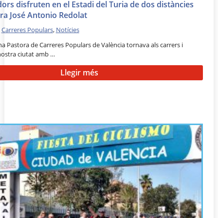
ors disfruten en el Estadi del Turia de dos distàncies
era José Antonio Redolat
•
Carreres Populars
,
Notícies
ina Pastora de Carreres Populars de València tornava als carrers i
nostra ciutat amb …
Llegir més