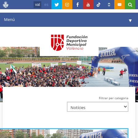
val
es
Menú
▼
La fundació
▼
Agenda
Instal·lacions
▼
Comunicació
▼
València en esport
▼
Filtrar per categoria
Portal de Transparència
Reserves
▼