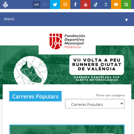
val
es
Menú
▼
La fundació
▼
Agenda
Instal·lacions
▼
Comunicació
▼
València en esport
▼
Carreres Populars
Filtrar per categoria
Portal de Transparència
Reserves
▼