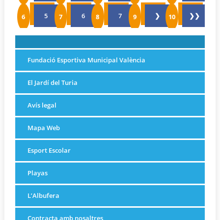
5
6
7
❯
❯❯
Fundació Esportiva Municipal València
El Jardí del Turia
Avís legal
Mapa Web
Esport Escolar
Playas
L’Albufera
Contracta amb nosaltres