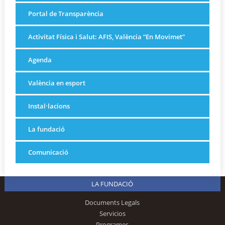
Portal de Transparència
Activitat Física i Salut: AFIS, València “En Movimet”
Agenda
València en esport
Instal·lacions
La fundació
Comunicació
LA FUNDACIÓ
Documents Legals
Servicios
Programes