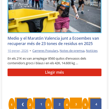
Medio y el Maratón Valencia junt a Ecoembes van
recuperar més de 23 tones de residus en 2025
10 gener, 2026
•
Carreres Populars
,
Notes de premsa
,
Notícies
En els 21K es van arreplegar 8560 quilos d’envasos dels
contenidors grocs i blaus i en els 42K, 14.600 kg …
Llegir més
❮
1
2
3
4