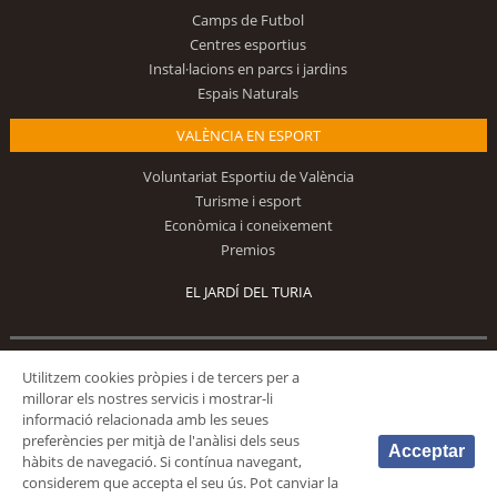
Camps de Futbol
Centres esportius
Instal·lacions en parcs i jardins
Espais Naturals
VALÈNCIA EN ESPORT
Voluntariat Esportiu de València
Turisme i esport
Econòmica i coneixement
Premios
EL JARDÍ DEL TURIA
Segueix-nos
Utilitzem cookies pròpies i de tercers per a
millorar els nostres servicis i mostrar-li
informació relacionada amb les seues
preferències per mitjà de l'anàlisi dels seus
Acceptar
hàbits de navegació. Si contínua navegant,
considerem que accepta el seu ús. Pot canviar la