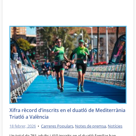
Xifra rècord d’inscrits en el duatló de Mediterrània
Triatló a València
18 febrer, 2026
•
Carreres Populars
,
Notes de premsa
,
Notícies
Un total de 761 adults i 410 inscrits en el duatló familiar han