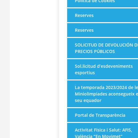
Política de Cookies
Reserves
Reserves
SOLICITUD DE DEVOLUCIÓN D
PRECIOS PÚBLICOS
Sol.licitud d’esdeveniments
esportius
La temporada 2023/2024 de l
Miniolimpiades aconsegueix e
seu equador
Portal de Transparència
Activitat Física i Salut: AFIS,
València “En Movimet”