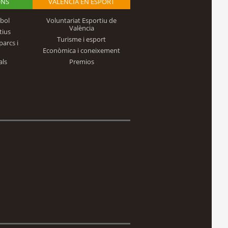
ONS
VALÈNCIA EN ESPORT
bol
Voluntariat Esportiu de
València
tius
Turisme i esport
parcs i
Econòmica i coneixement
als
Premios