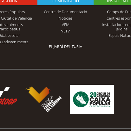
AGENDA
Logo Fundación
COMUNICACIÓ
INSTAL·LACI
reres Populars
Centre de Documentació
Camps de Fut
 Ciutat de València
Notícies
Centres espor
Trinidad Alfonso
sdeveniments
VEM
Instal·lacions en 
Participatius
jardins
VETV
Edat escolar
Espais Natur
s Esdeveniments
EL JARDÍ DEL TURIA