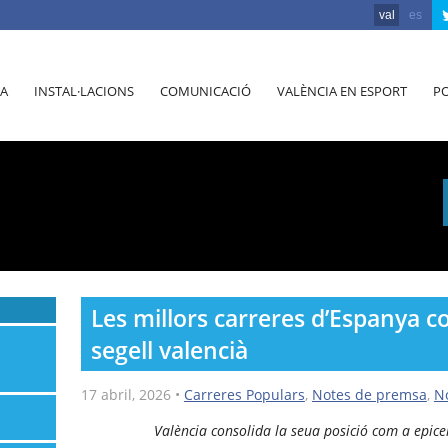
val
es
A
INSTAL·LACIONS
COMUNICACIÓ
VALÈNCIA EN ESPORT
PO
Les millors carreres d’Espanya c
segell valencià
17 abril, 2026
•
Carreres Populars
,
Notes de premsa
,
No
València consolida la seua posició com a epice