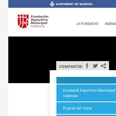
LA FUNDACIÓ
AGEND
Fundació Esportiva Municipal
València
El Jardí del Turia