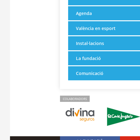
Agenda
València en esport
Instal·lacions
La fundació
Comunicació
COLABORADORS