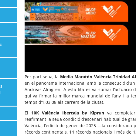
E
Per part seua, la
Media Maratón València Trinidad Al
en el panorama internacional amb la consecució d’un 
es
Andreas Almgren. A esta fita es va sumar l’actuació 
l
qui va firmar la millor marca mundial de l’any i la te
temps d’1.03:08 als carrers de la ciutat.
El
10K València Ibercaja by Kiprun
va completar 
reafirmant la seua condició d’escenari habitual de gra
València, l’edició de gener de 2025 —la considerada 
rècords continentals, 14 rècords nacionals i més de 13