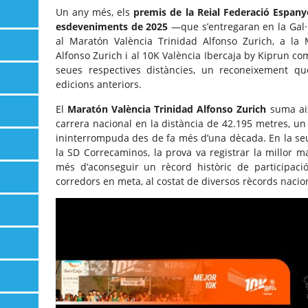
Un any més, els
premis de la Reial Federació Espanyo
esdeveniments de 2025
—que s’entregaran en la Gal
al Maratón València Trinidad Alfonso Zurich, a la
Alfonso Zurich i al 10K València Ibercaja by Kiprun com
seues respectives distàncies, un reconeixement q
edicions anteriors.
El
Maratón València Trinidad Alfonso Zurich
suma aix
carrera nacional en la distància de 42.195 metres,
ininterrompuda des de fa més d’una dècada. En la seu
la SD Correcaminos, la prova va registrar la millor 
més d’aconseguir un rècord històric de participa
corredors en meta, al costat de diversos rècords nacio