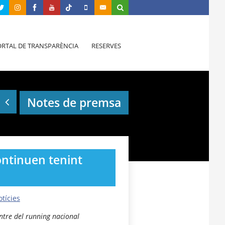
RTAL DE TRANSPARÈNCIA
RESERVES
Notes de premsa
ontinuen tenint
tícies
ntre del running nacional