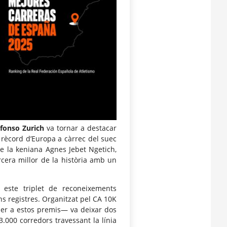
fonso Zurich
va tornar a destacar
rècord d’Europa a càrrec del suec
de la keniana Agnes Jebet Ngetich,
rcera millor de la història amb un
este triplet de reconeixements
ns registres. Organitzat pel CA 10K
per a estos premis— va deixar dos
.000 corredors travessant la línia