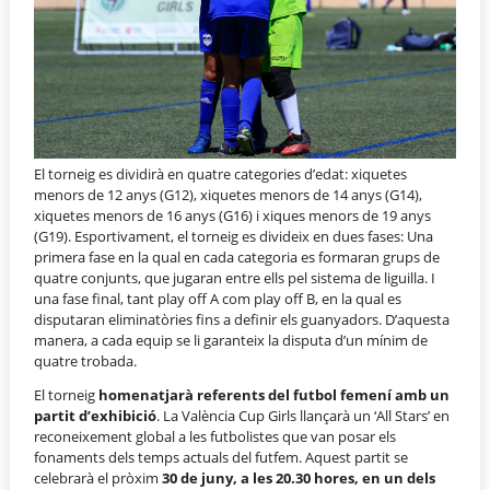
El torneig es dividirà en quatre categories d’edat: xiquetes
menors de 12 anys (G12), xiquetes menors de 14 anys (G14),
xiquetes menors de 16 anys (G16) i xiques menors de 19 anys
(G19). Esportivament, el torneig es divideix en dues fases: Una
primera fase en la qual en cada categoria es formaran grups de
quatre conjunts, que jugaran entre ells pel sistema de liguilla. I
una fase final, tant play off A com play off B, en la qual es
disputaran eliminatòries fins a definir els guanyadors. D’aquesta
manera, a cada equip se li garanteix la disputa d’un mínim de
quatre trobada.
El torneig
homenatjarà referents del futbol femení amb un
partit d’exhibició
. La València Cup Girls llançarà un ‘All Stars’ en
reconeixement global a les futbolistes que van posar els
fonaments dels temps actuals del futfem. Aquest partit se
celebrarà el pròxim
30 de juny, a les 20.30 hores, en un dels