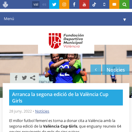
val
es
Menú
▼
La fundació
▼
Agenda
Instal·lacions
▼
Notícies
Comunicació
▼
València en esport
▼
Arranca la segona edició de la València Cup
Portal de Transparència
Girls
Reserves
28 juny, 2022
•
Notícies
▼
El millor futbol femení es torna a donar cita a València amb la
segona edició de la
València Cup Girls
, que enguany reuneix 64
equips provinents de més de cinc països.