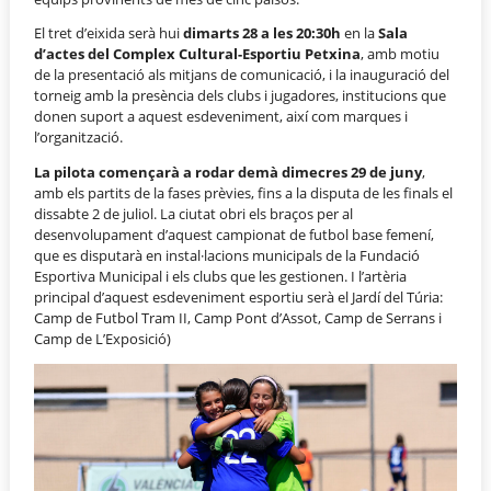
El tret d’eixida serà hui
dimarts 28 a les 20:30h
en la
Sala
d’actes del Complex Cultural-Esportiu Petxina
, amb motiu
de la presentació als mitjans de comunicació, i la inauguració del
torneig amb la presència dels clubs i jugadores, institucions que
donen suport a aquest esdeveniment, així com marques i
l’organització.
La pilota començarà a rodar demà dimecres 29 de juny
,
amb els partits de la fases prèvies, fins a la disputa de les finals el
dissabte 2 de juliol. La ciutat obri els braços per al
desenvolupament d’aquest campionat de futbol base femení,
que es disputarà en instal·lacions municipals de la Fundació
Esportiva Municipal i els clubs que les gestionen. I l’artèria
principal d’aquest esdeveniment esportiu serà el Jardí del Túria:
Camp de Futbol Tram II, Camp Pont d’Assot, Camp de Serrans i
Camp de L’Exposició)