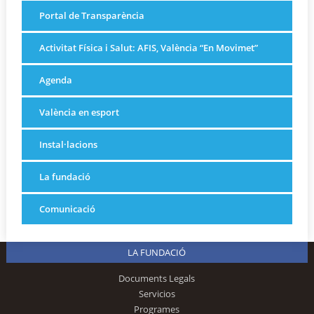
Portal de Transparència
Activitat Física i Salut: AFIS, València “En Movimet”
Agenda
València en esport
Instal·lacions
La fundació
Comunicació
LA FUNDACIÓ
Documents Legals
Servicios
Programes