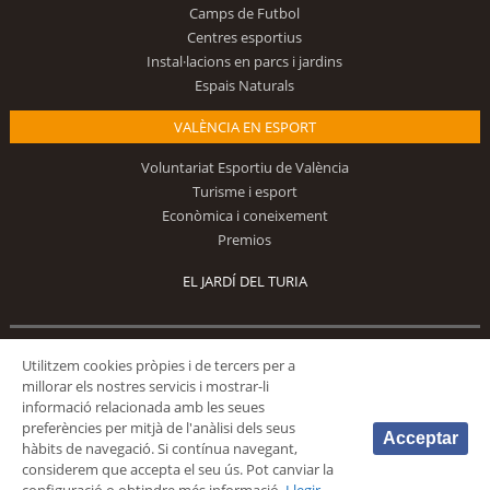
Camps de Futbol
Centres esportius
Instal·lacions en parcs i jardins
Espais Naturals
VALÈNCIA EN ESPORT
Voluntariat Esportiu de València
Turisme i esport
Econòmica i coneixement
Premios
EL JARDÍ DEL TURIA
Utilitzem cookies pròpies i de tercers per a
Segueix-nos
millorar els nostres servicis i mostrar-li
informació relacionada amb les seues
preferències per mitjà de l'anàlisi dels seus
Acceptar
hàbits de navegació. Si contínua navegant,
considerem que accepta el seu ús. Pot canviar la