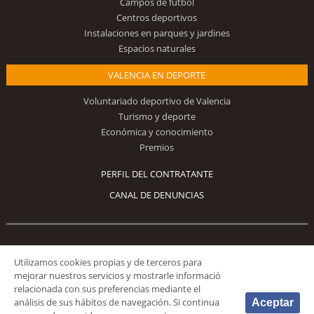
Campos de fútbol
Centros deportivos
Instalaciones en parques y jardines
Espacios naturales
VALENCIA EN DEPORTE
Voluntariado deportivo de Valencia
Turismo y deporte
Económica y conocimiento
Premios
PERFIL DEL CONTRATANTE
CANAL DE DENUNCIAS
Síguenos
Utilizamos cookies propias y de terceros para
mejorar nuestros servicios y mostrarle informació
relacionada con sus preferencias mediante el
análisis de sus hábitos de navegación. Si continua
Aceptar