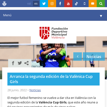
val
es
Menú
▼
Fundación
▼
Agenda
Instalaciones
▼
Noticias
Comunicación
▼
Valencia en deporte
▼
Arranca la segunda edición de la Valènica Cup
Portal de Transparencia
Girls
Reservas
28 junio, 2022
•
Noticias
▼
El mejor futbol femenino se vuelve a dar cita en València con la
segunda edición de la
València Cup Girls
, que este año reune a
64 equipos provenientes de más de cinco países.