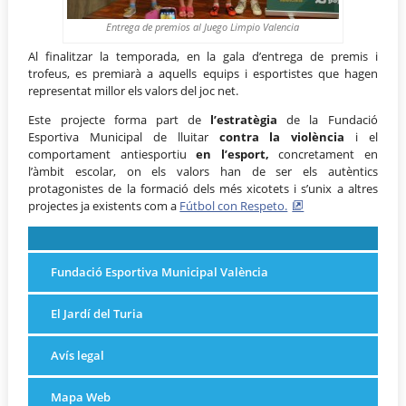
Entrega de premios al Juego Limpio Valencia
Al finalitzar la temporada, en la gala d’entrega de premis i
trofeus, es premiarà a aquells equips i esportistes que hagen
representat millor els valors del joc net.
Este projecte forma part de
l’estratègia
de la Fundació
Esportiva Municipal de lluitar
contra la violència
i el
comportament antiesportiu
en l’esport,
concretament en
l’àmbit escolar, on els valors han de ser els autèntics
protagonistes de la formació dels més xicotets i s’unix a altres
projectes ja existents com a
Fútbol con Respeto.
Fundació Esportiva Municipal València
El Jardí del Turia
Avís legal
Mapa Web