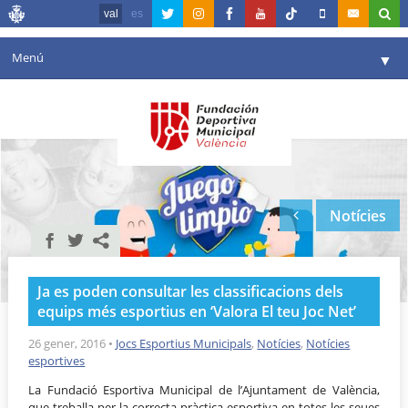
val
es
Menú
▼
La fundació
▼
Agenda
Instal·lacions
▼
Notícies
Comunicació
▼
València en esport
▼
Ja es poden consultar les classificacions dels
Portal de Transparència
equips més esportius en ‘Valora El teu Joc Net’
Reserves
26 gener, 2016
•
Jocs Esportius Municipals
,
Notícies
,
Notícies
▼
esportives
La Fundació Esportiva Municipal de l’Ajuntament de València,
que treballa per la correcta pràctica esportiva en totes les seues