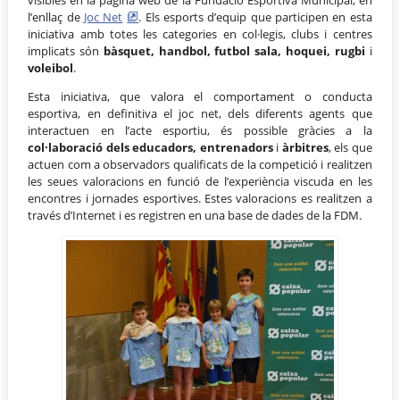
visibles en la pàgina web de la Fundació Esportiva Municipal, en
l’enllaç de
Joc Net
. Els esports d’equip que participen en esta
iniciativa amb totes les categories en col·legis, clubs i centres
implicats són
bàsquet, handbol, futbol sala, hoquei, rugbi
i
voleibol
.
Esta iniciativa, que valora el comportament o conducta
esportiva, en definitiva el joc net, dels diferents agents que
interactuen en l’acte esportiu, és possible gràcies a la
col·laboració dels educadors, entrenadors
i
àrbitres
, els que
actuen com a observadors qualificats de la competició i realitzen
les seues valoracions en funció de l’experiència viscuda en les
encontres i jornades esportives. Estes valoracions es realitzen a
través d’Internet i es registren en una base de dades de la FDM.