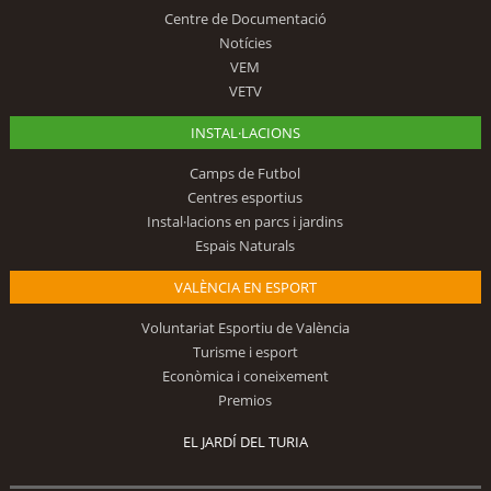
Centre de Documentació
Notícies
VEM
VETV
INSTAL·LACIONS
Camps de Futbol
Centres esportius
Instal·lacions en parcs i jardins
Espais Naturals
VALÈNCIA EN ESPORT
Voluntariat Esportiu de València
Turisme i esport
Econòmica i coneixement
Premios
EL JARDÍ DEL TURIA