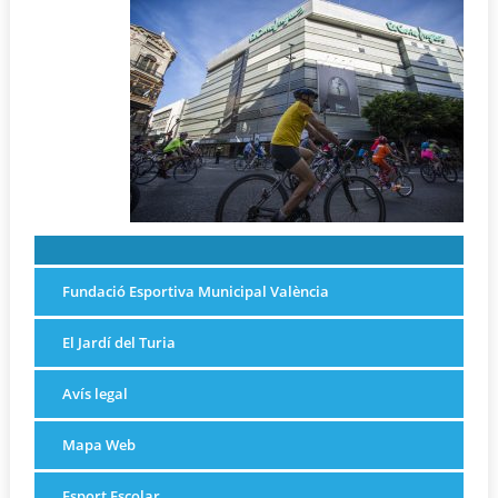
Fundació Esportiva Municipal València
El Jardí del Turia
Avís legal
Mapa Web
Esport Escolar