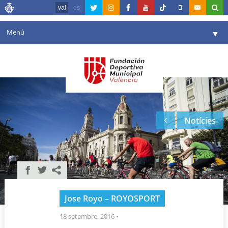
val
es
Menú
▼
La fundació
▼
Agenda
Instal·lacions
▼
Notícies
Comunicació
▼
València en esport
▼
Portal de Transparència
Reserves
▼
Jose Royo – ROYOSPORT
18 setembre, 2016
•