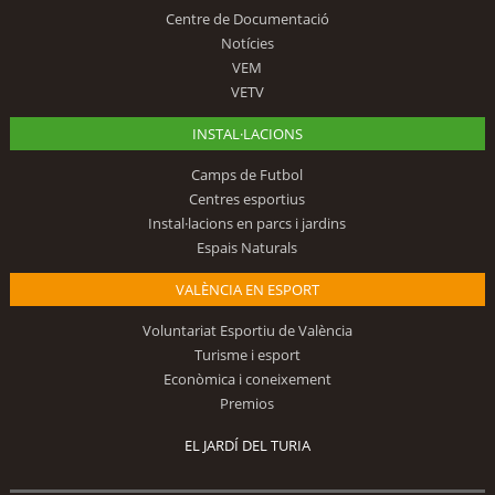
Centre de Documentació
Notícies
VEM
VETV
INSTAL·LACIONS
Camps de Futbol
Centres esportius
Instal·lacions en parcs i jardins
Espais Naturals
VALÈNCIA EN ESPORT
Voluntariat Esportiu de València
Turisme i esport
Econòmica i coneixement
Premios
EL JARDÍ DEL TURIA