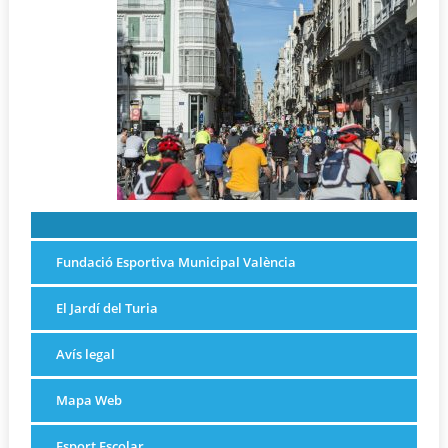
Fundació Esportiva Municipal València
El Jardí del Turia
Avís legal
Mapa Web
Esport Escolar