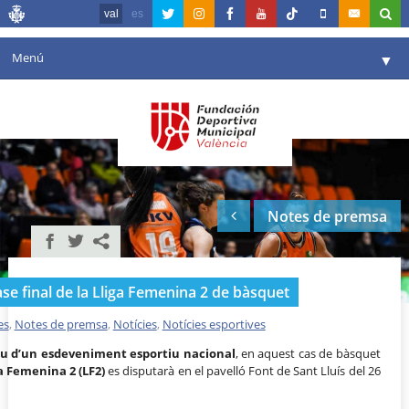
val
es
Menú
▼
La fundació
▼
Agenda
Instal·lacions
▼
Notes de premsa
Comunicació
▼
València en esport
▼
fase final de la Lliga Femenina 2 de bàsquet
Portal de Transparència
es
,
Notes de premsa
,
Notícies
,
Notícies esportives
Reserves
▼
u d’un esdeveniment esportiu nacional
, en aquest cas de bàsquet
a Femenina 2 (LF2)
es disputarà en el pavelló Font de Sant Lluís del 26