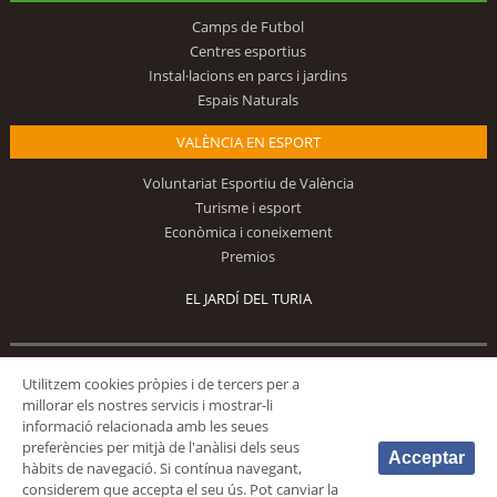
Camps de Futbol
Centres esportius
Instal·lacions en parcs i jardins
Espais Naturals
VALÈNCIA EN ESPORT
Voluntariat Esportiu de València
Turisme i esport
Econòmica i coneixement
Premios
EL JARDÍ DEL TURIA
Segueix-nos
Utilitzem cookies pròpies i de tercers per a
millorar els nostres servicis i mostrar-li
informació relacionada amb les seues
preferències per mitjà de l'anàlisi dels seus
Acceptar
hàbits de navegació. Si contínua navegant,
considerem que accepta el seu ús. Pot canviar la