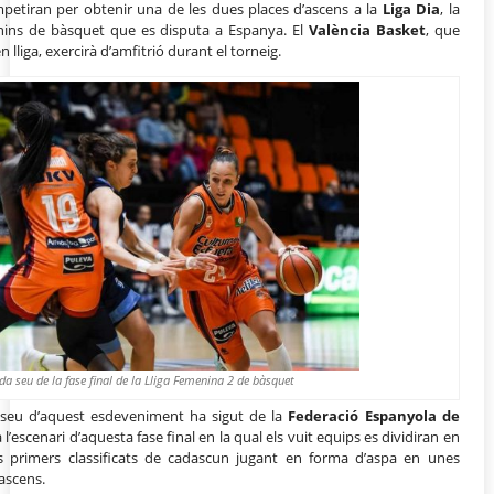
petiran per obtenir una de les dues places d’ascens a la
Liga Dia
, la
ins de bàsquet que es disputa a Espanya. El
València Basket
, que
lliga, exercirà d’amfitrió durant el torneig.
ada seu de la fase final de la Lliga Femenina 2 de bàsquet
a seu d’aquest esdeveniment ha sigut de la
Federació Espanyola de
à l’escenari d’aquesta fase final en la qual els vuit equips es dividiran en
 primers classificats de cadascun jugant en forma d’aspa en unes
’ascens.