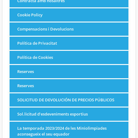
Contracta amb nosaltres
Cookie Policy
Compensacions i Devolucions
Política de Privacitat
Política de Cookies
Reserves
Reserves
SOLICITUD DE DEVOLUCIÓN DE PRECIOS PÚBLICOS
Sol.licitud d’esdeveniments esportius
La temporada 2023/2024 de les Miniolimpiades
aconsegueix el seu equador