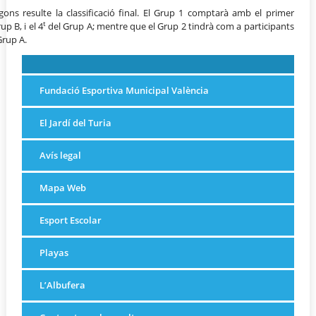
ns resulte la classificació final. El Grup 1 comptarà amb el primer
t
up B, i el 4
del Grup A; mentre que el Grup 2 tindrà com a participants
Grup A.
Fundació Esportiva Municipal València
El Jardí del Turia
Avís legal
Mapa Web
Esport Escolar
Playas
L’Albufera