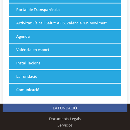
Portal de Transparència
Activitat Física i Salut: AFIS, València “En Movimet”
Agenda
València en esport
Instal·lacions
La fundació
Comunicació
LA FUNDACIÓ
Documents Legals
Servicios