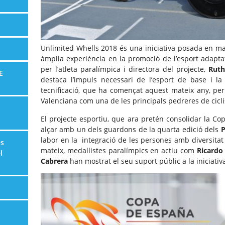
Unlimited Whells 2018 és una iniciativa posada en m
àmplia experiència en la promoció de l’esport adapta
per l’atleta paralímpica i directora del projecte,
Ruth
E
destaca l’impuls necessari de l’esport de base i la 
tecnificació, que ha començat aquest mateix any, per
Valenciana com una de les principals pedreres de cicli
El projecte esportiu, que ara pretén consolidar la Co
alçar amb un dels guardons de la quarta edició dels
P
labor en la integració de les persones amb diversitat f
es
mateix, medallistes paralímpics en actiu com
Ricardo
l
Cabrera
han mostrat el seu suport públic a la iniciativ