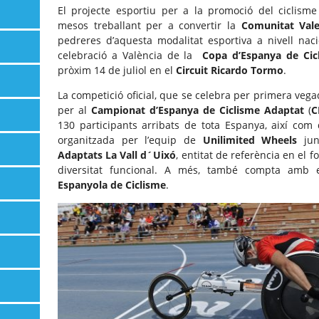
El projecte esportiu per a la promoció del ciclism
mesos treballant per a convertir la
Comunitat Vale
pedreres d’aquesta modalitat esportiva a nivell naci
celebració a València de la
Copa d’Espanya de Cic
pròxim 14 de juliol en el
Circuit Ricardo Tormo
.
La competició oficial, que se celebra per primera veg
per al
Campionat d’Espanya de Ciclisme Adaptat
(
C
130 participants arribats de tota Espanya, així com 
organitzada per l’equip de
Unilimited Wheels
jun
Adaptats La Vall d´Uixó
, entitat de referència en el
diversitat funcional. A més, també compta amb
Espanyola de Ciclisme
.