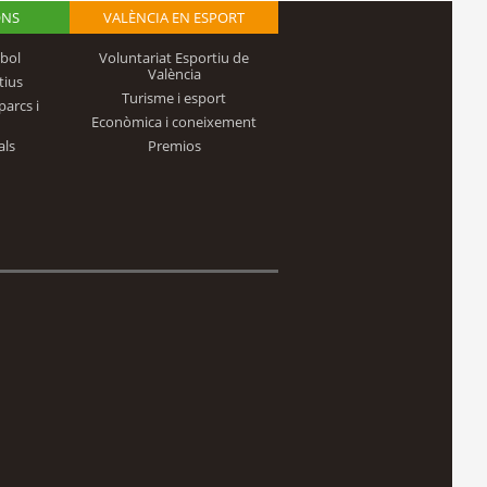
ONS
VALÈNCIA EN ESPORT
bol
Voluntariat Esportiu de
València
tius
Turisme i esport
parcs i
Econòmica i coneixement
als
Premios