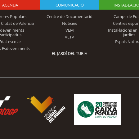
AGENDA
Logo Fundación
COMUNICACIÓ
INSTAL·LACI
reres Populars
Centre de Documentació
Camps de Fut
 Ciutat de València
Notícies
Centres espor
Trinidad Alfonso
sdeveniments
VEM
Instal·lacions en 
Participatius
jardins
VETV
Edat escolar
Espais Natur
s Esdeveniments
EL JARDÍ DEL TURIA