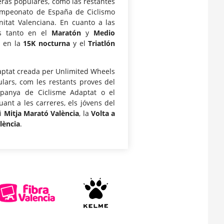
eras populares, como las restantes
ampeonato de España de Ciclismo
tat Valenciana. En cuanto a las
es tanto en el
Maratón
y
Medio
o en la
15K nocturna
y el
Triatlón
daptat creada per Unlimited Wheels
ulars, com les restants proves del
spanya de Ciclisme Adaptat o el
nt a les carreres, els jóvens del
i
Mitja Marató València
, la
Volta a
alència
.