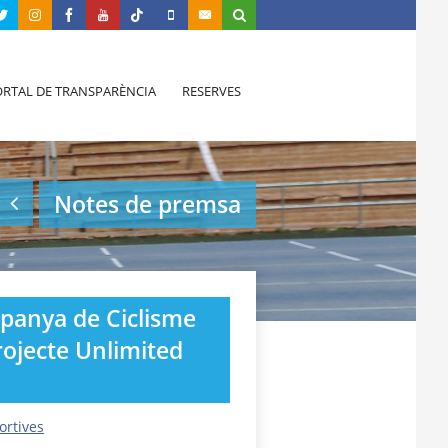
RTAL DE TRANSPARÈNCIA
RESERVES
Notes de premsa
spanya de Ciclisme
rojecte Unlimited
ortives