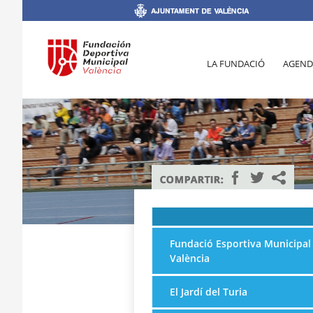
LA FUNDACIÓ
AGEND
Fundació Esportiva Municipal
València
El Jardí del Turia