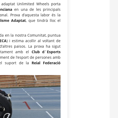
e adaptat Unlimited Wheels porta
nciana
en una de les principals
onal. Prova d’aquesta labor és la
lisme Adaptat
, que tindrà lloc el
ada en la nostra Comunitat, puntua
ECA
) i estima acollir al voltant de
d’altres països. La prova ha sigut
tament amb el
Club d´Esports
 foment de l’esport de persones amb
 el suport de la
Reial Federació