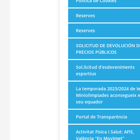
Política de Cookies
Reserves
Reserves
SOLICITUD DE DEVOLUCIÓN D
PRECIOS PÚBLICOS
Sol.licitud d’esdeveniments
esportius
La temporada 2023/2024 de l
Miniolimpiades aconsegueix e
seu equador
Portal de Transparència
Activitat Física i Salut: AFIS,
València “En Movimet”