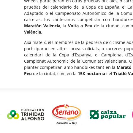
Wheels participarán en otras pruebas oficiales, o carr
pruebas del calendario de la Copa de España, el C
Adaptado o el Campeonato Autonómico de la Comuni
carreras, los canteranos competirán con handbik
Maratón València
, la
Volta a Peu
de la ciudad, com
València
.
Així mateix, els membres de la pedrera de ciclisme a
participaran en altres proves oficials, o carreres pop
calendari de la Copa d’Espanya, el Campionat d’E
Campionat Autonòmic de la Comunitat Valenciana. Qua
planter competiran amb handbikes tant en la
Marató
Peu
de la ciutat, com en la
15K
nocturna
i el
Triatló V