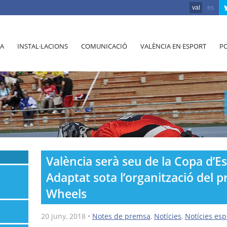
val
es
A
INSTAL·LACIONS
COMUNICACIÓ
VALÈNCIA EN ESPORT
PO
València serà seu de la Copa d’E
Adaptat sota l’organització del p
Wheels
20 juny, 2018
•
Notes de premsa
,
Notícies
,
Notícies esp