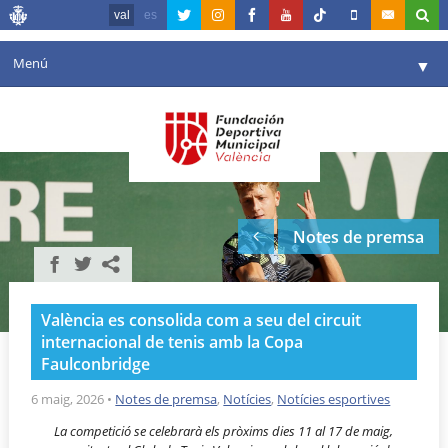
val
es
Menú
▼
La fundació
▼
Agenda
Instal·lacions
▼
Notes de premsa
Comunicació
▼
València en esport
▼
València es consolida com a seu del circuit
Portal de Transparència
internacional de tenis amb la Copa
Faulconbridge
Reserves
▼
6 maig, 2026
•
Notes de premsa
,
Notícies
,
Notícies esportives
La competici
ó
se celebrar
à
els pr
ò
xims dies 11 al 17 de maig,