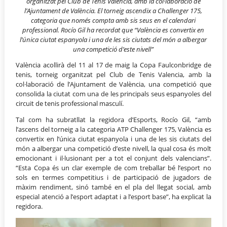
organitzat pel Club de Tenis Valencia, amb la col
·
laboraci
ó
de
l’Ajuntament de Val
è
ncia.
El torneig ascendix a Challenger 175,
categoria que nom
é
s compta amb sis seus en el calendari
professional.
Rocío Gil ha recordat que “València es convertix en
l’única ciutat espanyola i una de les sis ciutats del món a albergar
una competició d’este nivell”
València acollirà del 11 al 17 de maig la Copa Faulconbridge de
tenis, torneig organitzat pel Club de Tenis Valencia, amb la
col·laboració de l’Ajuntament de València, una competició que
consolida la ciutat com una de les principals seus espanyoles del
circuit de tenis professional masculí.
Tal com ha subratllat la regidora d’Esports, Rocío Gil, “amb
l’ascens del torneig a la categoria ATP Challenger 175, València es
convertix en l’única ciutat espanyola i una de les sis ciutats del
món a albergar una competició d’este nivell, la qual cosa és molt
emocionant i il·lusionant per a tot el conjunt dels valencians”.
“Esta Copa és un clar exemple de com treballar bé l’esport no
sols en termes competitius i de participació de jugadors de
màxim rendiment, sinó també en el pla del llegat social, amb
especial atenció a l’esport adaptat i a l’esport base”, ha explicat la
regidora.