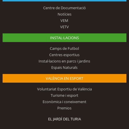
Centre de Documentació
Notícies
VEM
VETV
INSTAL·LACIONS
Camps de Futbol
Centres esportius
Instal·lacions en parcs i jardins
Espais Naturals
VALÈNCIA EN ESPORT
Voluntariat Esportiu de València
Turisme i esport
Econòmica i coneixement
Premios
EL JARDÍ DEL TURIA