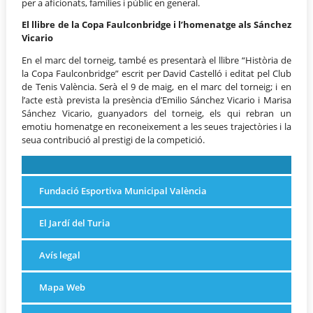
per a aficionats, famílies i públic en general.
El llibre de la Copa Faulconbridge i l’homenatge als S
á
nchez
Vicario
En el marc del torneig, també es presentarà el llibre “Història de
la Copa Faulconbridge” escrit per David Castelló i editat pel Club
de Tenis València. Serà el 9 de maig, en el marc del torneig; i en
l’acte està prevista la presència d’Emilio Sánchez Vicario i Marisa
Sánchez Vicario, guanyadors del torneig, els qui rebran un
emotiu homenatge en reconeixement a les seues trajectòries i la
seua contribució al prestigi de la competició.
Fundació Esportiva Municipal València
El Jardí del Turia
Avís legal
Mapa Web