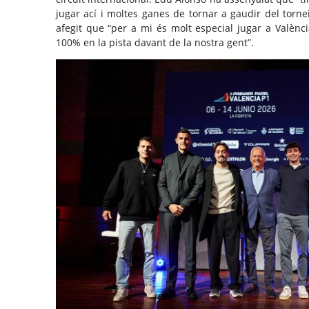
jugar ací i moltes ganes de tornar a gaudir del torn
afegit que “per a mi és molt especial jugar a Valènc
100% en la pista davant de la nostra gent”.