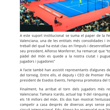
A este suport institucional se suma el paper de la F
Valenciana, una de les entitats més consolidades i i
treball del qual ha estat clau en l’impuls i desenrotllam
seu president, Alfonso Monferrer, ha remarcat que “to
pàdel del món es quede a la nostra ciutat i pugu
jugadors i jugadores”
A l’acte també han assistit representants d’algunes de 
del torneig. Entre ells, el deputy i CEO de Premier Pà
president de Esedos Events, l’empresa promotora del t
Finalment, ha arribat el torn dels jugadors més r
Valenciana: Tamara Icardo, actual top 9 del rànquing m
els 18 millors del món. Els dos han mostrat l’entusias
competir a casa després de diversos anys sense po
circuit internacional. Edu Alonso ha assenyalat que “t