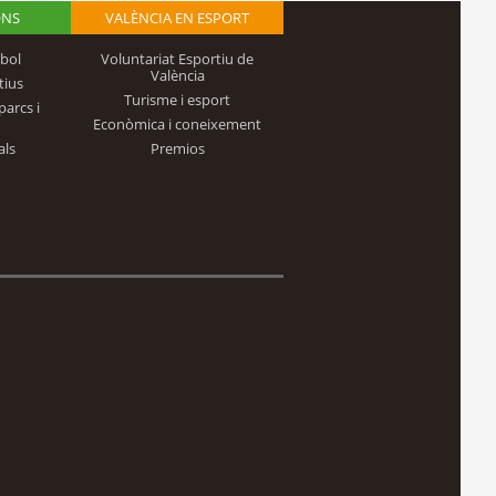
ONS
VALÈNCIA EN ESPORT
bol
Voluntariat Esportiu de
València
tius
Turisme i esport
parcs i
Econòmica i coneixement
als
Premios