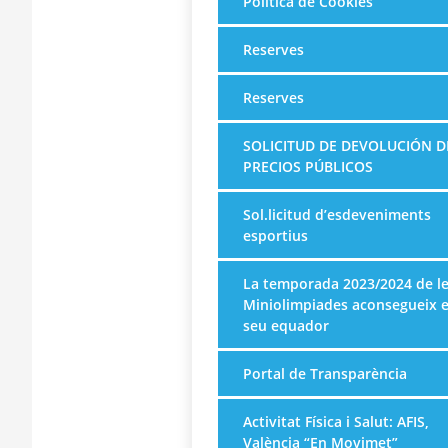
Política de Cookies
Reserves
Reserves
SOLICITUD DE DEVOLUCIÓN D
PRECIOS PÚBLICOS
Sol.licitud d’esdeveniments
esportius
La temporada 2023/2024 de l
Miniolimpiades aconsegueix e
seu equador
Portal de Transparència
Activitat Física i Salut: AFIS,
València “En Movimet”