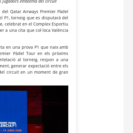
 i jugadors emblema del circuit
u del Qatar Airways Premier Pàdel
l P1, torneig que es disputarà del
cte, celebrat en el Complex Esportiu
per a una cita que col·loca València
aneta en una prova P1 que naix amb
Premier Pàdel Tour en els pròxims
ntelació al torneig, respon a una
ment, generar expectació entre els
 del circuit en un moment de gran