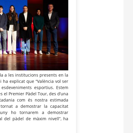
a a les institucions presents en la
ui ha explicat que “València vol ser
ns esdeveniments esportius. Estem
és el Premier Pàdel Tour, des d’una
iutadania com és nostra estimada
tornat a demostrar la capacitat
l juny ho tornarem a demostrar
al del pàdel de màxim nivell”, ha