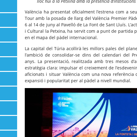
lloc hui a la Petxina amb la presència d’institucions
València ha presentat oficialment l’estrena com a se
Tour amb la posada de llarg del València Premier Pàde
6 al 14 de juny al Pavelló de La Font de Sant Lluís. L’a
i Cultural la Petxina, ha servit com a punt de partida 
en el mapa del pàdel internacional.
La capital del Túria acollirà les millors pales del pl
l’ambició de consolidar-se dins del calendari del 
anys. La presentació, realitzada amb tres mesos d’a
estratègia clara: impulsar el creixement de l’esdeveni
aficionats i situar València com una nova referència
expansió i popularitat per al pàdel a nivell mundial.