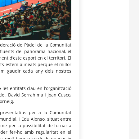
ederació de Pàdel de la Comunitat
nfluents del panorama nacional, el
ent d’este esport en el territori. El
ts estem alineats perquè el millor
em gaudir cada any dels nostres
les entitats clau en l’organització
del, David Serrahima i Joan Cusco,
orneig.
epresentatius per a la Comunitat
undial, i Edu Alonso, situat entre
me per la possibilitat de tornar a
der fer-ho amb regularitat en el
inc molt bons records de quan vaig