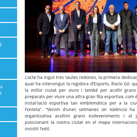
E
L’acte ha ingut tres taules redones, la primera dedicad
qual ha intervingut la regidora d’Esports, Rocío Gil, q
es
la millor ciutat per viure i també per acollir gra
l
preparats per viure una altra gran fita esportiva, com 
instal·lació esportiva tan emblemàtica per a la c
Fonteta”. “Venim d’unes setmanes on València ha 
organitzativa acollint grans esdeveniments i a
posicionant la nostra ciutat en el mapa internacion
insistit l’edil.