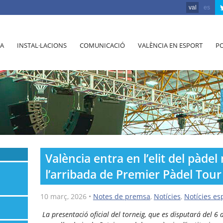
val
es
A
INSTAL·LACIONS
COMUNICACIÓ
VALÈNCIA EN ESPORT
PO
València entra en l’elit del pàd
l’arribada de Premier Pàdel Tour
10 març, 2026
•
Notes de premsa
,
Notícies
,
Notícies es
La presentació oficial del torneig, que es disputará del 6 