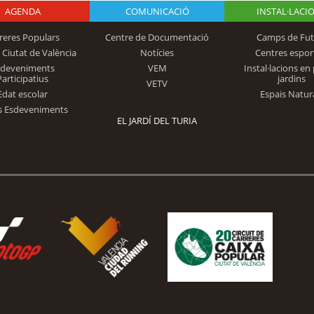
AGENDA
Logo Fundación
COMUNICACIÓ
INSTAL·LACI
reres Populars
Centre de Documentació
Camps de Fut
 Ciutat de València
Notícies
Centres espor
Trinidad Alfonso
sdeveniments
VEM
Instal·lacions en 
Participatius
jardins
VETV
Edat escolar
Espais Natur
s Esdeveniments
EL JARDÍ DEL TURIA