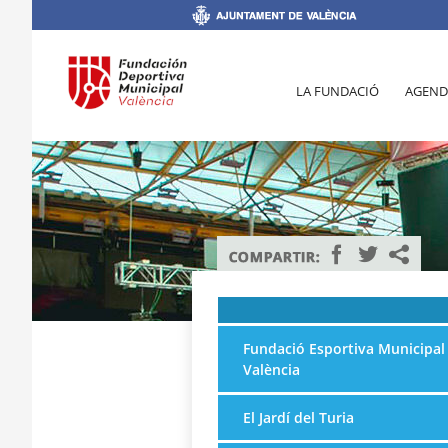
LA FUNDACIÓ
AGEND
Fundació Esportiva Municipal
València
El Jardí del Turia