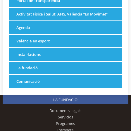
Portal de Transparència
Activitat Física i Salut: AFIS, València “En Movimet”
Agenda
València en esport
Instal·lacions
La fundació
Comunicació
LA FUNDACIÓ
Documents Legals
Servicios
Programes
Intranets