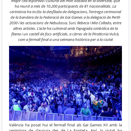
major cita esportiva i cultural del món basada en la diversitat, que
ha reunit a més de 10.200 participants de 81 nacionalitats. La
cerimònia ha inclòs la desfilada de delegacions, l’entrega cerimonial
de la bandera de la Federació de Gai Games a la delegació de Perth
2030 i les actuacions de Nebulossa, Suri, Rebeca i Mia Collado, entre
altres artistes. L’acte ha culminat amb l’apagada simbòlica de la
flama i un castell de focs artificials, a càrrec de la Pirotècnia Vulcà,
com a fermall final a una setmana històrica per a la ciutat
València ha posat hui el fermall final als Gai Games XII amb la
cerimònia de clausura des de La Fonteta. Així, la ciutat ha