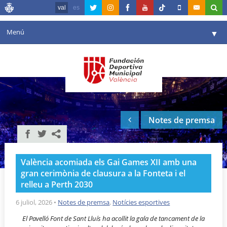
val
es
Menú
▼
La fundació
▼
Agenda
Instal·lacions
▼
Notes de premsa
Comunicació
▼
València en esport
▼
València acomiada els Gai Games XII amb una
Portal de Transparència
gran cerimònia de clausura a la Fonteta i el
relleu a Perth 2030
Reserves
▼
6 juliol, 2026
•
Notes de premsa
,
Notícies esportives
El Pavelló Font de Sant Lluís ha acollit la gala de tancament de la