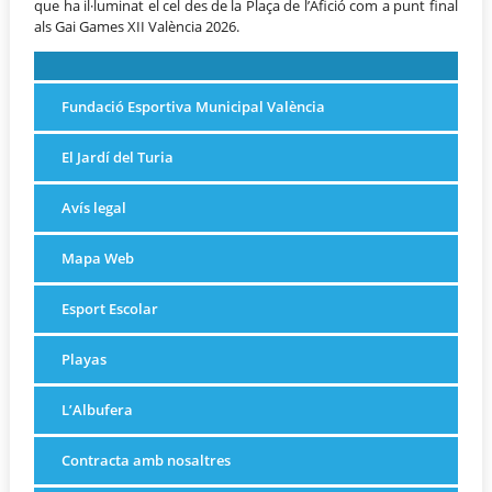
que ha il·luminat el cel des de la Plaça de l’Afició com a punt final
als Gai Games XII València 2026.
Fundació Esportiva Municipal València
El Jardí del Turia
Avís legal
Mapa Web
Esport Escolar
Playas
L’Albufera
Contracta amb nosaltres