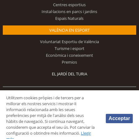
Centres esportius
Instal·lacions en parcs i jardins
Espais Naturals
VALÈNCIA EN ESPORT
Voluntariat Esportiu de València
Turisme i esport
Econòmica i coneixement
Premios
EL JARDÍ DEL TURIA
Segueix-nos
Utilitzem cookies pròpies i de tercers per a
millorar els nostres servicis i mostrar-li
informació relacionada amb les seues
preferències per mitjà de l'anàlisi dels seus
Acceptar
hàbits de navegació. Si contínua navegant,
considerem que accepta el seu ús. Pot canviar la
configuració o obtindre més informació.
Llegir
© 2026 Fundación Deportiva Municipal Valencia |
AVÍS LEGAL
|
POLÍTICA DE