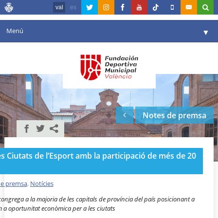
val
es
Menú
▼
La fundació
▼
Agenda
Instal·lacions
▼
Notes de premsa
Comunicació
▼
València en esport
▼
s Ciutats de l’Esport amb la participació de més de 20
Portal de Transparència
Reserves
de premsa
,
Notícies
▼
ongrega a la majoria de les capitals de província del país posicionant a
m a oportunitat econòmica per a les ciutats