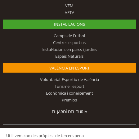
VEM
VETV
INSTAL·LACIONS
Camps de Futbol
Centres esportius
Instal·lacions en parcs i jardins
Espais Naturals
VALÈNCIA EN ESPORT
Voluntariat Esportiu de València
Turisme i esport
Econòmica i coneixement
Premios
EL JARDÍ DEL TURIA
Segueix-nos
Utilitzem cookies pròpies i de tercers per a