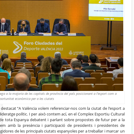
ga a la majoria de les capitals de província del país posicionant a l’esport com a
portunitat econòmica per a les ciutats
destacat “A València volem referenciar-nos com la ciutat de l’esport a
ideratge polític. I per això contem ací, en el Complex Esportiu Cultural
 de tota Espanya debatent i parlant sobre propostes de futur per a la
rem amb la presència i participació de presidents i presidentes de
gidores de les principals ciutats espanyoles per a treballar i marcar un