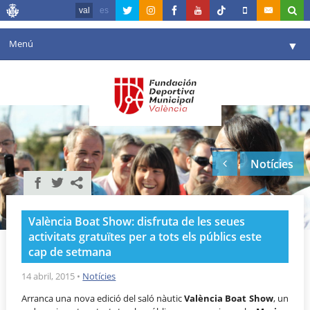
val
es
Menú
▼
La fundació
▼
Agenda
Instal·lacions
▼
Notícies
Comunicació
▼
València en esport
▼
València Boat Show: disfruta de les seues
Portal de Transparència
activitats gratuïtes per a tots els públics este
cap de setmana
Reserves
▼
14 abril, 2015
•
Notícies
Arranca una nova edició del saló nàutic
València Boat Show
, un