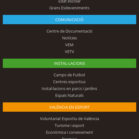
Edat escolar
Grans Esdeveniments
COMUNICACIÓ
Centre de Documentació
Notícies
VEM
VETV
INSTAL·LACIONS
Camps de Futbol
Centres esportius
Instal·lacions en parcs i jardins
Espais Naturals
VALÈNCIA EN ESPORT
Voluntariat Esportiu de València
Turisme i esport
Econòmica i coneixement
Premios