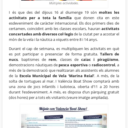
Múltiples actividades.
I és que des del dijous 16 al diumenge 19 són
moltes les
activitats per a tota la família
que donen cita en este
esdeveniment de caràcter internacional. Els dos primers dies de
certamen, coincidint amb les classes escolars, hauran
activitats
concertades amb diversos col·legis
de la ciutat per a acostar el
món de la vela i la nàutica a xiquets entre 8 i 14 anys.
Durant el cap de setmana, es multipliquen les activitats en què
es pot participar o presenciar de forma gratuïta.
Tallers de
nucs
, baptismes de
rem
, classes de
caiac i piragüisme
,
demostracions nàutiques de
pesca esportiva
o
radiocontrol
, a
més de la demostració que realitzaran als assistents els alumnes
de la
Escola Municipal de Vela ‘Marina Reial’
. A més, de la
solta de tortugues al mar. I València Boat Show comptarà amb
una zona de jocs infantils i ludoteca, oberta d’11 a 20 hores
durant l’esdeveniment. A més, es disposa d’un pàrquing gratuït
(dos hores) per a tots els visitants (veure imatge ampliada).