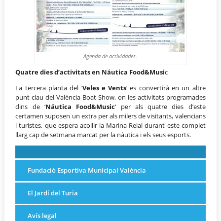
Agenda de actividades.
Quatre dies d’activitats en Náutica Food&Musi
c
La tercera planta del ‘
Veles e Vents
‘ es convertirà en un altre
punt clau del València Boat Show, on les activitats programades
dins de ‘
Náutica Food&Music
‘ per als quatre dies d’este
certamen suposen un extra per als milers de visitants, valencians
i turistes, que espera acollir la Marina Reial durant este complet
llarg cap de setmana marcat per la nàutica i els seus esports.
Fundació Esportiva Municipal València
El Jardí del Turia
Avís legal