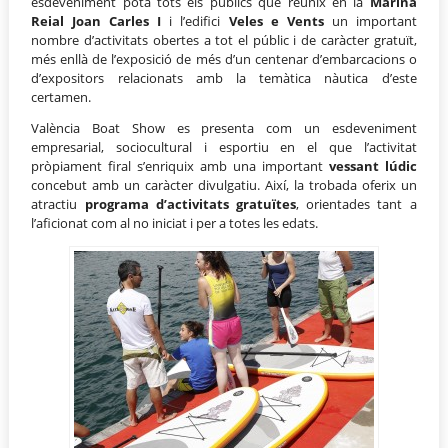
esdeveniment pota tots els públics que reunix en la
Marina
Reial Joan Carles I
i l’edifici
Veles e Vents
un important
nombre d’activitats obertes a tot el públic i de caràcter gratuït,
més enllà de l’exposició de més d’un centenar d’embarcacions o
d’expositors relacionats amb la temàtica nàutica d’este
certamen.
València Boat Show es presenta com un esdeveniment
empresarial, sociocultural i esportiu en el que l’activitat
pròpiament firal s’enriquix amb una important
vessant lúdic
concebut amb un caràcter divulgatiu. Així, la trobada oferix un
atractiu
programa d’activitats gratuïtes
, orientades tant a
l’aficionat com al no iniciat i per a totes les edats.