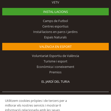
VETV
INSTAL·LACIONS
Camps de Futbol
Centres esportius
Instal·lacions en parcs i jardins
Espais Naturals
VALÈNCIA EN ESPORT
Voluntariat Esportiu de València
Turisme i esport
Econòmica i coneixement
Premios
EL JARDÍ DEL TURIA
Utilitzem cookies pròpies i de tercers per a
Segueix-nos
millorar els nostres servicis i mostrar-li
informació relacionada amb les seues