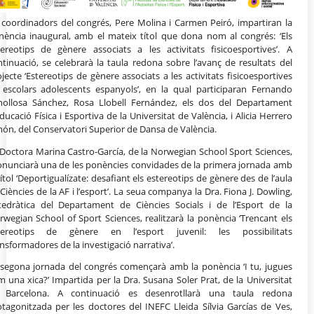
s coordinadors del congrés, Pere Molina i Carmen Peiró, impartiran la
nència inaugural, amb el mateix títol que dona nom al congrés: ‘Els
tereotips de gènere associats a les activitats fisicoesportives’. A
tinuació, se celebrarà la taula redona sobre l’avanç de resultats del
jecte ‘Estereotips de gènere associats a les activitats fisicoesportives
 escolars adolescents espanyols’, en la qual participaran Fernando
nollosa Sánchez, Rosa Llobell Fernández, els dos del Departament
ducació Física i Esportiva de la Universitat de València, i Alicia Herrero
ón, del Conservatori Superior de Dansa de València.
 Doctora Marina Castro-García, de la Norwegian School Sport Sciences,
onunciarà una de les ponències convidades de la primera jornada amb
títol ‘Deportigualízate: desafiant els estereotips de gènere des de l’aula
Ciències de la AF i l’esport’. La seua companya la Dra. Fiona J. Dowling,
tedràtica del Departament de Ciències Socials i de l’Esport de la
wegian School of Sport Sciences, realitzarà la ponència ‘Trencant els
tereotips de gènere en l’esport juvenil: les possibilitats
nsformadores de la investigació narrativa’.
 segona jornada del congrés començarà amb la ponència ‘I tu, jugues
 una xica?’ Impartida per la Dra. Susana Soler Prat, de la Universitat
 Barcelona. A continuació es desenrotllarà una taula redona
otagonitzada per les doctores del INEFC Lleida Sílvia Garcías de Ves,