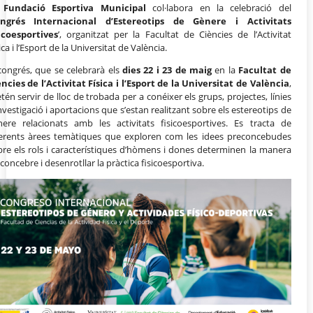
a
Fundació Esportiva Municipal
col·labora en la celebració del
ngrés Internacional d’Estereotips de Gènere i Activitats
sicoesportives
’, organitzat per la Facultat de Ciències de l’Activitat
ica i l’Esport de la Universitat de València.
congrés, que se celebrarà els
dies 22 i 23 de maig
en la
Facultat de
ncies de l’Activitat Física i l’Esport de la Universitat de València
,
tén servir de lloc de trobada per a conéixer els grups, projectes, línies
nvestigació i aportacions que s’estan realitzant sobre els estereotips de
nere relacionats amb les activitats fisicoesportives. Es tracta de
ferents àrees temàtiques que exploren com les idees preconcebudes
bre els rols i característiques d’hòmens i dones determinen la manera
concebre i desenrotllar la pràctica fisicoesportiva.