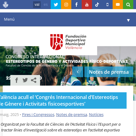
val
es
Menú
▼
La fundació
▼
Agenda
Instal·lacions
▼
Notes de premsa
Comunicació
▼
València en esport
▼
alència acull el ‘Congrés Internacional d’Estereotips
Portal de Transparència
e Gènere i Activitats fisicoesportives’
Reserves
 maig, 2025
•
Fires i Congressos
,
Notes de premsa
,
Notícies
▼
Organitzat per la Facultat de Ciències de l’Activitat Física i l’Esport per a
tractar línies d’investigació sobre els estereotips en l’activitat esportiva