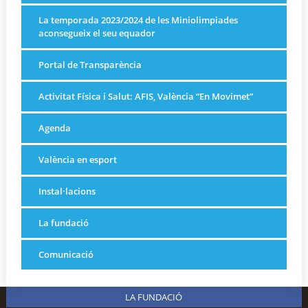
La temporada 2023/2024 de les Miniolimpiades
aconsegueix el seu equador
Portal de Transparència
Activitat Física i Salut: AFIS, València “En Movimet”
Agenda
València en esport
Instal·lacions
La fundació
Comunicació
LA FUNDACIÓ