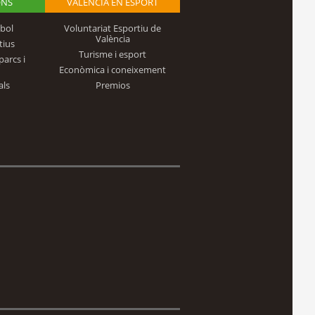
ONS
VALÈNCIA EN ESPORT
bol
Voluntariat Esportiu de
València
tius
Turisme i esport
parcs i
Econòmica i coneixement
als
Premios