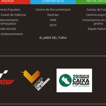
AGENDA
Logo Fundación
COMUNICACIÓ
INSTAL·LACI
reres Populars
Centre de Documentació
Camps de Fut
 Ciutat de València
Notícies
Centres espor
Trinidad Alfonso
sdeveniments
VEM
Instal·lacions en 
Participatius
jardins
VETV
Edat escolar
Espais Natur
s Esdeveniments
EL JARDÍ DEL TURIA