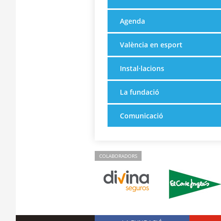
Agenda
València en esport
Instal·lacions
La fundació
Comunicació
COLABORADORS