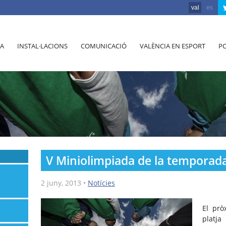
val
es
A
INSTAL·LACIONS
COMUNICACIÓ
VALÈNCIA EN ESPORT
PO
V Miniolimpiada de la temporad
2 juny, 2013
•
Notícies
El prò
platja