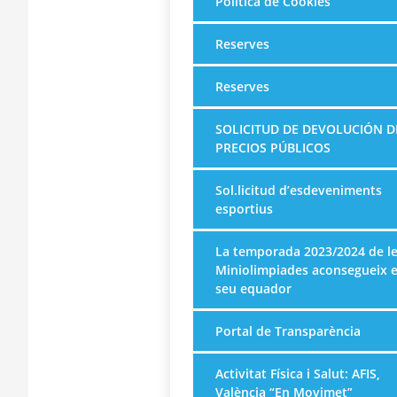
Política de Cookies
Reserves
Reserves
SOLICITUD DE DEVOLUCIÓN D
PRECIOS PÚBLICOS
Sol.licitud d’esdeveniments
esportius
La temporada 2023/2024 de l
Miniolimpiades aconsegueix e
seu equador
Portal de Transparència
Activitat Física i Salut: AFIS,
València “En Movimet”