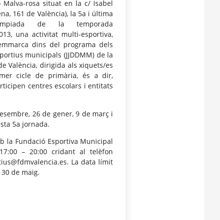
ó Malva-rosa situat en la c/ Isabel
ena, 161 de València), la 5a i última
olimpiada de la temporada
013, una activitat multi-esportiva,
emmarca dins del programa dels
sportius municipals (JJDDMM) de la
de València, dirigida als xiquets/es
mer cicle de primària, és a dir,
ticipen centres escolars i entitats
desembre, 26 de gener, 9 de març i
esta 5a jornada.
b la Fundació Esportiva Municipal
7:00 – 20:00 cridant al telèfon
tius@fdmvalencia.es. La data límit
a 30 de maig.