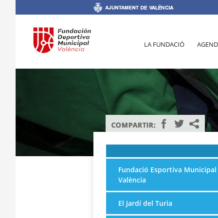
LA FUNDACIÓ
AGEND
Fundació Esportiva Municipal
València
El Jardí del Turia